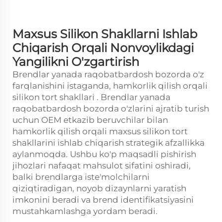
Maxsus Silikon Shakllarni Ishlab
Chiqarish Orqali Nonvoylikdagi
Yangilikni O'zgartirish
Brendlar yanada raqobatbardosh bozorda o'z
farqlanishini istaganda, hamkorlik qilish orqali
silikon tort shakllari
. Brendlar yanada
raqobatbardosh bozorda o'zlarini ajratib turish
uchun OEM etkazib beruvchilar bilan
hamkorlik qilish orqali maxsus silikon tort
shakllarini ishlab chiqarish strategik afzallikka
aylanmoqda. Ushbu ko'p maqsadli pishirish
jihozlari nafaqat mahsulot sifatini oshiradi,
balki brendlarga iste'molchilarni
qiziqtiradigan, noyob dizaynlarni yaratish
imkonini beradi va brend identifikatsiyasini
mustahkamlashga yordam beradi.