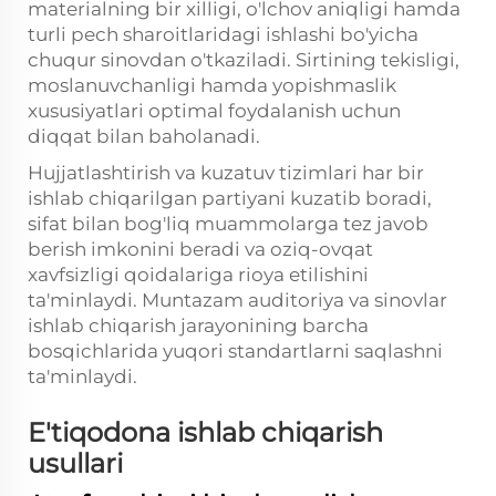
materialning bir xilligi, o'lchov aniqligi hamda
turli pech sharoitlaridagi ishlashi bo'yicha
chuqur sinovdan o'tkaziladi. Sirtining tekisligi,
moslanuvchanligi hamda yopishmaslik
xususiyatlari optimal foydalanish uchun
diqqat bilan baholanadi.
Hujjatlashtirish va kuzatuv tizimlari har bir
ishlab chiqarilgan partiyani kuzatib boradi,
sifat bilan bog'liq muammolarga tez javob
berish imkonini beradi va oziq-ovqat
xavfsizligi qoidalariga rioya etilishini
ta'minlaydi. Muntazam auditoriya va sinovlar
ishlab chiqarish jarayonining barcha
bosqichlarida yuqori standartlarni saqlashni
ta'minlaydi.
E'tiqodona ishlab chiqarish
usullari