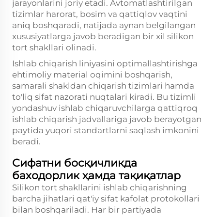
jarayonlarini joriy etadi. Avtomatlashtirilgan
tizimlar harorat, bosim va qattiqlov vaqtini
aniq boshqaradi, natijada aynan belgilangan
xususiyatlarga javob beradigan bir xil silikon
tort shakllari olinadi.
Ishlab chiqarish liniyasini optimallashtirishga
ehtimoliy material oqimini boshqarish,
samarali shakldan chiqarish tizimlari hamda
to'liq sifat nazorati nuqtalari kiradi. Bu tizimli
yondashuv ishlab chiqaruvchilarga qattiqroq
ishlab chiqarish jadvallariga javob berayotgan
paytida yuqori standartlarni saqlash imkonini
beradi.
Сифатни босқичликда
баходорлик ҳамда тақиқатлар
Silikon tort shakllarini ishlab chiqarishning
barcha jihatlari qat'iy sifat kafolat protokollari
bilan boshqariladi. Har bir partiyada