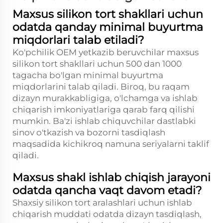
Maxsus silikon tort shakllari uchun
odatda qanday minimal buyurtma
miqdorlari talab etiladi?
Ko'pchilik OEM yetkazib beruvchilar maxsus
silikon tort shakllari uchun 500 dan 1000
tagacha bo'lgan minimal buyurtma
miqdorlarini talab qiladi. Biroq, bu raqam
dizayn murakkabligiga, o'lchamga va ishlab
chiqarish imkoniyatlariga qarab farq qilishi
mumkin. Ba'zi ishlab chiquvchilar dastlabki
sinov o'tkazish va bozorni tasdiqlash
maqsadida kichikroq namuna seriyalarni taklif
qiladi.
Maxsus shakl ishlab chiqish jarayoni
odatda qancha vaqt davom etadi?
Shaxsiy silikon tort aralashlari uchun ishlab
chiqarish muddati odatda dizayn tasdiqlash,