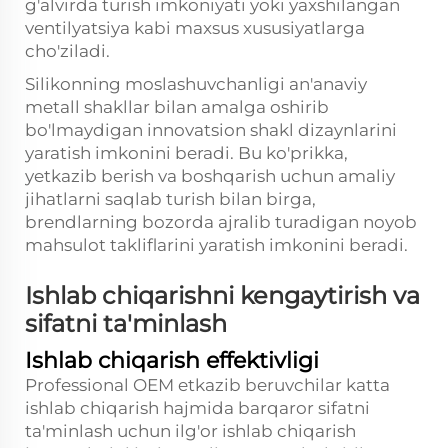
g'alvirda turish imkoniyati yoki yaxshilangan
ventilyatsiya kabi maxsus xususiyatlarga
cho'ziladi.
Silikonning moslashuvchanligi an'anaviy
metall shakllar bilan amalga oshirib
bo'lmaydigan innovatsion shakl dizaynlarini
yaratish imkonini beradi. Bu ko'prikka,
yetkazib berish va boshqarish uchun amaliy
jihatlarni saqlab turish bilan birga,
brendlarning bozorda ajralib turadigan noyob
mahsulot takliflarini yaratish imkonini beradi.
Ishlab chiqarishni kengaytirish va
sifatni ta'minlash
Ishlab chiqarish effektivligi
Professional OEM etkazib beruvchilar katta
ishlab chiqarish hajmida barqaror sifatni
ta'minlash uchun ilg'or ishlab chiqarish