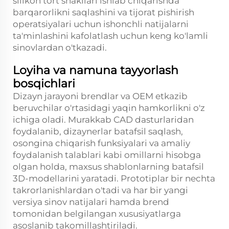
silikon tort shakllari ishlab chiqarishda
barqarorlikni saqlashini va tijorat pishirish
operatsiyalari uchun ishonchli natijalarni
ta'minlashini kafolatlash uchun keng ko'lamli
sinovlardan o'tkazadi.
Loyiha va namuna tayyorlash
bosqichlari
Dizayn jarayoni brendlar va OEM etkazib
beruvchilar o'rtasidagi yaqin hamkorlikni o'z
ichiga oladi. Murakkab CAD dasturlaridan
foydalanib, dizaynerlar batafsil saqlash,
osongina chiqarish funksiyalari va amaliy
foydalanish talablari kabi omillarni hisobga
olgan holda, maxsus shablonlarning batafsil
3D-modellarini yaratadi. Prototiplar bir nechta
takrorlanishlardan o'tadi va har bir yangi
versiya sinov natijalari hamda brend
tomonidan belgilangan xususiyatlarga
asoslanib takomillashtiriladi.