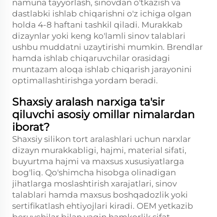
namuna tayyorlash, sinovdan o'tkazish va
dastlabki ishlab chiqarishni o'z ichiga olgan
holda 4-8 haftani tashkil qiladi. Murakkab
dizaynlar yoki keng ko'lamli sinov talablari
ushbu muddatni uzaytirishi mumkin. Brendlar
hamda ishlab chiqaruvchilar orasidagi
muntazam aloqa ishlab chiqarish jarayonini
optimallashtirishga yordam beradi.
Shaxsiy aralash narxiga ta'sir
qiluvchi asosiy omillar nimalardan
iborat?
Shaxsiy silikon tort aralashlari uchun narxlar
dizayn murakkabligi, hajmi, material sifati,
buyurtma hajmi va maxsus xususiyatlarga
bog'liq. Qo'shimcha hisobga olinadigan
jihatlarga moslashtirish xarajatlari, sinov
talablari hamda maxsus boshqadozlik yoki
sertifikatlash ehtiyojlari kiradi. OEM yetkazib