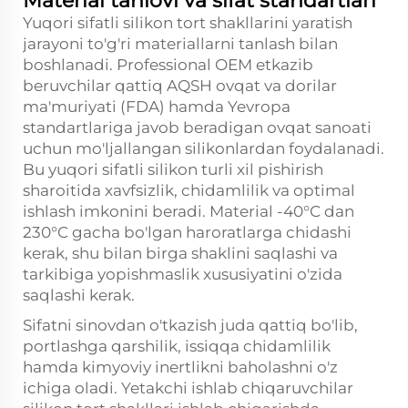
Material tanlovi va sifat standartlari
Yuqori sifatli silikon tort shakllarini yaratish
jarayoni to'g'ri materiallarni tanlash bilan
boshlanadi. Professional OEM etkazib
beruvchilar qattiq AQSH ovqat va dorilar
ma'muriyati (FDA) hamda Yevropa
standartlariga javob beradigan ovqat sanoati
uchun mo'ljallangan silikonlardan foydalanadi.
Bu yuqori sifatli silikon turli xil pishirish
sharoitida xavfsizlik, chidamlilik va optimal
ishlash imkonini beradi. Material -40°C dan
230°C gacha bo'lgan haroratlarga chidashi
kerak, shu bilan birga shaklini saqlashi va
tarkibiga yopishmaslik xususiyatini o'zida
saqlashi kerak.
Sifatni sinovdan o'tkazish juda qattiq bo'lib,
portlashga qarshilik, issiqqa chidamlilik
hamda kimyoviy inertlikni baholashni o'z
ichiga oladi. Yetakchi ishlab chiqaruvchilar