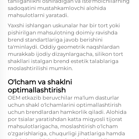
tanilganlikni oshiradigan va iste'molchilarning
sadoqatini mustahkamlovchi alohida
mahsulotlarni yaratadi.
Yaxshi ishlangan uskunalar har bir tort yoki
pishirilgan mahsulotning doimiy ravishda
brend standartlariga javob berishini
ta'minlaydi. Oddiy geometrik naqshlardan
murakkab ijodiy dizaynlargacha, silikon tort
shakllari istalgan brend estetik talablariga
moslashtirilishi mumkin.
O'lcham va shaklni
optimallashtirish
OEM etkazib beruvchilar ma'lum dasturlar
uchun shakl o'lchamlarini optimallashtirish
uchun brendlardan hamkorlik qiladi. Alohida
por tsialar yaratishdan katta miqyosli tijorat
mahsulotlarigacha, moslashtirish o'lcham
o'zgarishlariga, chuqurligi jihatlariga hamda