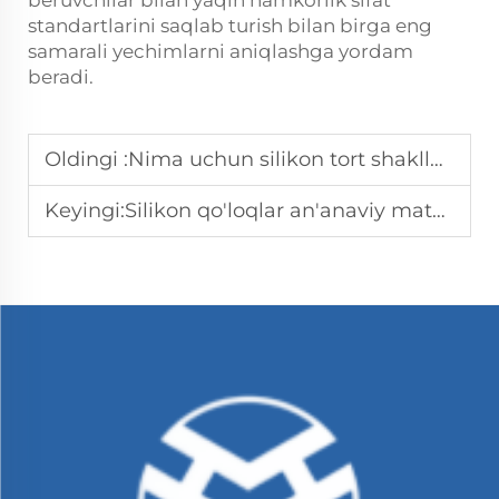
beruvchilar bilan yaqin hamkorlik sifat
standartlarini saqlab turish bilan birga eng
samarali yechimlarni aniqlashga yordam
beradi.
Oldingi :
Nima uchun silikon tort shakllari maxsus nonvoylik echimlari uchun kerakli buyum hisoblanadi?
Keyingi:
Silikon qo'loqlar an'anaviy materiallardan nima uchun gигiyenikroq?