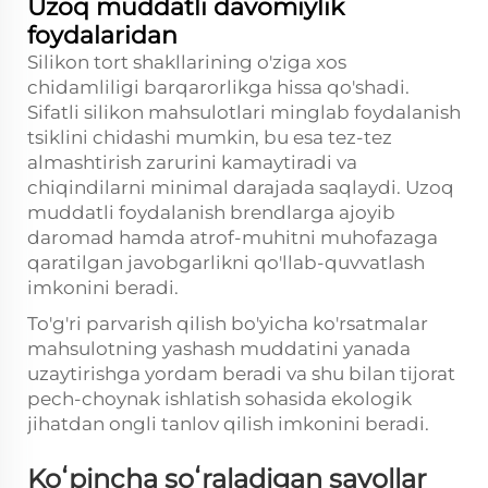
Uzoq muddatli davomiylik
foydalaridan
Silikon tort shakllarining o'ziga xos
chidamliligi barqarorlikga hissa qo'shadi.
Sifatli silikon mahsulotlari minglab foydalanish
tsiklini chidashi mumkin, bu esa tez-tez
almashtirish zarurini kamaytiradi va
chiqindilarni minimal darajada saqlaydi. Uzoq
muddatli foydalanish brendlarga ajoyib
daromad hamda atrof-muhitni muhofazaga
qaratilgan javobgarlikni qo'llab-quvvatlash
imkonini beradi.
To'g'ri parvarish qilish bo'yicha ko'rsatmalar
mahsulotning yashash muddatini yanada
uzaytirishga yordam beradi va shu bilan tijorat
pech-choynak ishlatish sohasida ekologik
jihatdan ongli tanlov qilish imkonini beradi.
Koʻpincha soʻraladigan savollar