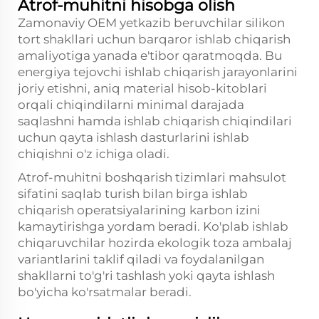
Atrof-muhitni hisobga olish
Zamonaviy OEM yetkazib beruvchilar silikon
tort shakllari uchun barqaror ishlab chiqarish
amaliyotiga yanada e'tibor qaratmoqda. Bu
energiya tejovchi ishlab chiqarish jarayonlarini
joriy etishni, aniq material hisob-kitoblari
orqali chiqindilarni minimal darajada
saqlashni hamda ishlab chiqarish chiqindilari
uchun qayta ishlash dasturlarini ishlab
chiqishni o'z ichiga oladi.
Atrof-muhitni boshqarish tizimlari mahsulot
sifatini saqlab turish bilan birga ishlab
chiqarish operatsiyalarining karbon izini
kamaytirishga yordam beradi. Ko'plab ishlab
chiqaruvchilar hozirda ekologik toza ambalaj
variantlarini taklif qiladi va foydalanilgan
shakllarni to'g'ri tashlash yoki qayta ishlash
bo'yicha ko'rsatmalar beradi.