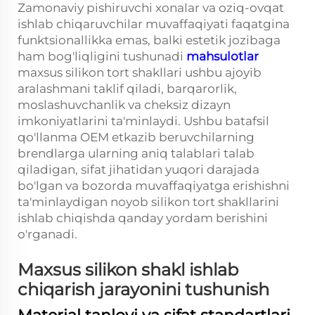
Zamonaviy pishiruvchi xonalar va oziq-ovqat
ishlab chiqaruvchilar muvaffaqiyati faqatgina
funktsionallikka emas, balki estetik jozibaga
ham bog'liqligini tushunadi
mahsulotlar
maxsus silikon tort shakllari ushbu ajoyib
aralashmani taklif qiladi, barqarorlik,
moslashuvchanlik va cheksiz dizayn
imkoniyatlarini ta'minlaydi. Ushbu batafsil
qo'llanma OEM etkazib beruvchilarning
brendlarga ularning aniq talablari talab
qiladigan, sifat jihatidan yuqori darajada
bo'lgan va bozorda muvaffaqiyatga erishishni
ta'minlaydigan noyob silikon tort shakllarini
ishlab chiqishda qanday yordam berishini
o'rganadi.
Maxsus silikon shakl ishlab
chiqarish jarayonini tushunish