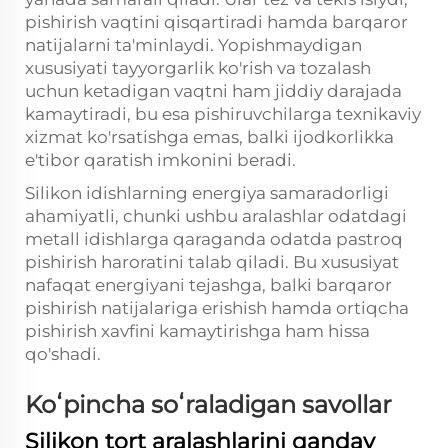
pishirish vaqtini qisqartiradi hamda barqaror
natijalarni ta'minlaydi. Yopishmaydigan
xususiyati tayyorgarlik ko'rish va tozalash
uchun ketadigan vaqtni ham jiddiy darajada
kamaytiradi, bu esa pishiruvchilarga texnikaviy
xizmat ko'rsatishga emas, balki ijodkorlikka
e'tibor qaratish imkonini beradi.
Silikon idishlarning energiya samaradorligi
ahamiyatli, chunki ushbu aralashlar odatdagi
metall idishlarga qaraganda odatda pastroq
pishirish haroratini talab qiladi. Bu xususiyat
nafaqat energiyani tejashga, balki barqaror
pishirish natijalariga erishish hamda ortiqcha
pishirish xavfini kamaytirishga ham hissa
qo'shadi.
Koʻpincha soʻraladigan savollar
Silikon tort aralashlarini qanday