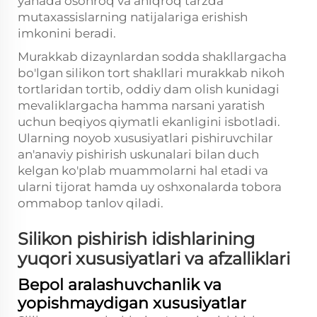
yanada osonroq va aniqroq tarzda
mutaxassislarning natijalariga erishish
imkonini beradi.
Murakkab dizaynlardan sodda shakllargacha
bo'lgan silikon tort shakllari murakkab nikoh
tortlaridan tortib, oddiy dam olish kunidagi
mevaliklargacha hamma narsani yaratish
uchun beqiyos qiymatli ekanligini isbotladi.
Ularning noyob xususiyatlari pishiruvchilar
an'anaviy pishirish uskunalari bilan duch
kelgan ko'plab muammolarni hal etadi va
ularni tijorat hamda uy oshxonalarda tobora
ommabop tanlov qiladi.
Silikon pishirish idishlarining
yuqori xususiyatlari va afzalliklari
Bepol aralashuvchanlik va
yopishmaydigan xususiyatlar