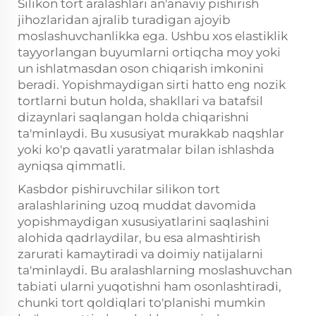
Silikon tort aralashlari an'anaviy pishirish
jihozlaridan ajralib turadigan ajoyib
moslashuvchanlikka ega. Ushbu xos elastiklik
tayyorlangan buyumlarni ortiqcha moy yoki
un ishlatmasdan oson chiqarish imkonini
beradi. Yopishmaydigan sirti hatto eng nozik
tortlarni butun holda, shakllari va batafsil
dizaynlari saqlangan holda chiqarishni
ta'minlaydi. Bu xususiyat murakkab naqshlar
yoki ko'p qavatli yaratmalar bilan ishlashda
ayniqsa qimmatli.
Kasbdor pishiruvchilar silikon tort
aralashlarining uzoq muddat davomida
yopishmaydigan xususiyatlarini saqlashini
alohida qadrlaydilar, bu esa almashtirish
zarurati kamaytiradi va doimiy natijalarni
ta'minlaydi. Bu aralashlarning moslashuvchan
tabiati ularni yuqotishni ham osonlashtiradi,
chunki tort qoldiqlari to'planishi mumkin