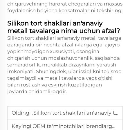
chiqaruvchining harorat chegaralari va maxsus
foydalanish bo'yicha ko'rsatmalarini tekshiring.
Silikon tort shakllari an'anaviy
metall tavalarga nima uchun afzal?
Silikon tort shakllari an'anaviy metall tavalarga
qaraganda bir nechta afzalliklarga ega: ajoyib
yopishmaydigan xususiyati, osongina
chiqarish uchun moslashuvchanlik, saqlashda
samaradorlik, murakkab dizaynlarni yaratish
imkoniyati. Shuningdek, ular issiqlikni tekisroq
taqsimlaydi va metall tavalarda vaqt o'tishi
bilan rostlash va eskirish kuzatiladigan
joylarda chidamliroqdir.
Oldingi :
Silikon tort shakllari an'anaviy tarelkalarga qaraganda qanday afzalliklarga ega?
Keyingi:
OEM ta'minotchilari brendlarga moslashtirilgan silikon tort shakllarini qanday sozlashlari mumkin?