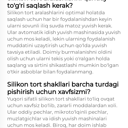
to'g'ri saqlash kerak?
Silikon tort aralashlarini optimal holatda
saqlash uchun har bir foydalanishdan keyin
ularni sovunli iliq suvda matoz yuvish kerak.
Ular avtomatik idish yuvish mashinasida yuvish
uchun mos keladi, lekin ularning foydalanish
muddatini uzaytirish uchun qo'lda yuvish
tavsiya etiladi. Doimiy burmalanishni oldini
olish uchun ularni tekis yoki o'ralgan holda
saqlang va sirtini shikastlashi mumkin bo'lgan
o'tkir asboblar bilan foydalanmang.
Silikon tort shakllari barcha turdagi
pishirish uchun xavfsizmi?
Yuqori sifatli silikon tort shakllari to'liq ovqat
uchun xavfsiz bo'lib, zararli moddalardan xoli.
Ular oddiy pechlar, mikroto'lqinli pechlar,
muzlatgichlar va idish yuvish mashinalari
uchun mos keladi. Biroq, har doim ishlab