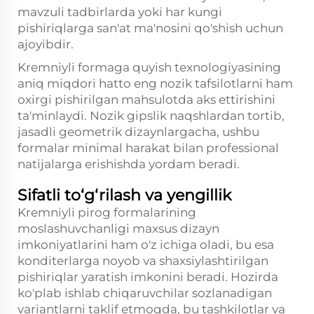
mavzuli tadbirlarda yoki har kungi
pishiriqlarga san'at ma'nosini qo'shish uchun
ajoyibdir.
Kremniyli formaga quyish texnologiyasining
aniq miqdori hatto eng nozik tafsilotlarni ham
oxirgi pishirilgan mahsulotda aks ettirishini
ta'minlaydi. Nozik gipslik naqshlardan tortib,
jasadli geometrik dizaynlargacha, ushbu
formalar minimal harakat bilan professional
natijalarga erishishda yordam beradi.
Sifatli to‘g‘rilash va yengillik
Kremniyli pirog formalarining
moslashuvchanligi maxsus dizayn
imkoniyatlarini ham o'z ichiga oladi, bu esa
konditerlarga noyob va shaxsiylashtirilgan
pishiriqlar yaratish imkonini beradi. Hozirda
ko'plab ishlab chiqaruvchilar sozlanadigan
variantlarni taklif etmoqda, bu tashkilotlar va