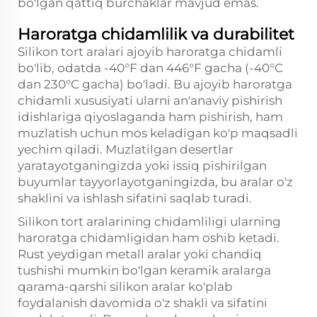
bo'lgan qattiq burchaklar mavjud emas.
Haroratga chidamlilik va durabilitet
Silikon tort aralari ajoyib haroratga chidamli
bo'lib, odatda -40°F dan 446°F gacha (-40°C
dan 230°C gacha) bo'ladi. Bu ajoyib haroratga
chidamli xususiyati ularni an'anaviy pishirish
idishlariga qiyoslaganda ham pishirish, ham
muzlatish uchun mos keladigan ko'p maqsadli
yechim qiladi. Muzlatilgan desertlar
yaratayotganingizda yoki issiq pishirilgan
buyumlar tayyorlayotganingizda, bu aralar o'z
shaklini va ishlash sifatini saqlab turadi.
Silikon tort aralarining chidamliligi ularning
haroratga chidamligidan ham oshib ketadi.
Rust yeydigan metall aralar yoki chandiq
tushishi mumkin bo'lgan keramik aralarga
qarama-qarshi silikon aralar ko'plab
foydalanish davomida o'z shakli va sifatini