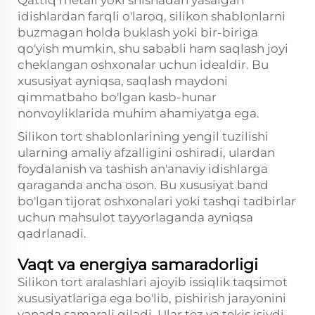
Qattiq metall yoki shishadan yasalgan
idishlardan farqli o'laroq, silikon shablonlarni
buzmagan holda buklash yoki bir-biriga
qo'yish mumkin, shu sababli ham saqlash joyi
cheklangan oshxonalar uchun idealdir. Bu
xususiyat ayniqsa, saqlash maydoni
qimmatbaho bo'lgan kasb-hunar
nonvoyliklarida muhim ahamiyatga ega.
Silikon tort shablonlarining yengil tuzilishi
ularning amaliy afzalligini oshiradi, ulardan
foydalanish va tashish an'anaviy idishlarga
qaraganda ancha oson. Bu xususiyat band
bo'lgan tijorat oshxonalari yoki tashqi tadbirlar
uchun mahsulot tayyorlaganda ayniqsa
qadrlanadi.
Vaqt va energiya samaradorligi
Silikon tort aralashlari ajoyib issiqlik taqsimot
xususiyatlariga ega bo'lib, pishirish jarayonini
yanada samarali qiladi. Ular tez va tekis isiydi,