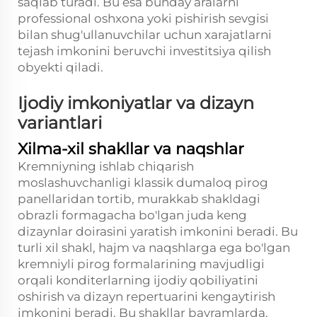
saqlab turadi. Bu esa bunday aralarni
professional oshxona yoki pishirish sevgisi
bilan shug'ullanuvchilar uchun xarajatlarni
tejash imkonini beruvchi investitsiya qilish
obyekti qiladi.
Ijodiy imkoniyatlar va dizayn
variantlari
Xilma-xil shakllar va naqshlar
Kremniyning ishlab chiqarish
moslashuvchanligi klassik dumaloq pirog
panellaridan tortib, murakkab shakldagi
obrazli formagacha bo'lgan juda keng
dizaynlar doirasini yaratish imkonini beradi. Bu
turli xil shakl, hajm va naqshlarga ega bo'lgan
kremniyli pirog formalarining mavjudligi
orqali konditerlarning ijodiy qobiliyatini
oshirish va dizayn repertuarini kengaytirish
imkonini beradi. Bu shakllar bayramlarda,