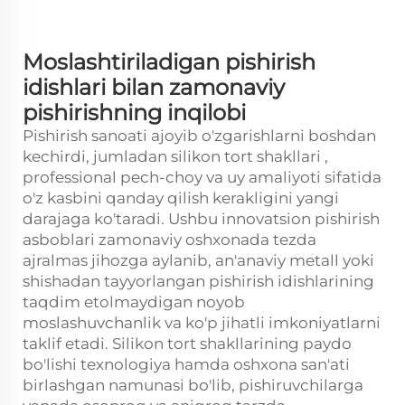
Moslashtiriladigan pishirish
idishlari bilan zamonaviy
pishirishning inqilobi
Pishirish sanoati ajoyib o'zgarishlarni boshdan
kechirdi, jumladan
silikon tort shakllari
,
professional pech-choy va uy amaliyoti sifatida
o'z kasbini qanday qilish kerakligini yangi
darajaga ko'taradi. Ushbu innovatsion pishirish
asboblari zamonaviy oshxonada tezda
ajralmas jihozga aylanib, an'anaviy metall yoki
shishadan tayyorlangan pishirish idishlarining
taqdim etolmaydigan noyob
moslashuvchanlik va ko'p jihatli imkoniyatlarni
taklif etadi. Silikon tort shakllarining paydo
bo'lishi texnologiya hamda oshxona san'ati
birlashgan namunasi bo'lib, pishiruvchilarga