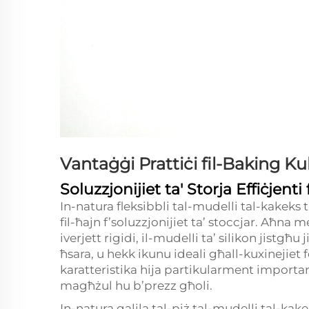
Vantaġġi Prattiċi fil-Baking Ku
Soluzzjonijiet ta' Storja Effiċjenti 
In-natura fleksibbli tal-mudelli tal-kakeks
fil-ħajn f’soluzzjonijiet ta’ stoccjar. Aħn
iverjett rigidi, il-mudelli ta’ silikon jistgħ
ħsara, u hekk ikunu ideali għall-kuxinejiet f
karatteristika hija partikularment importanti
magħżul hu b’prezz għoli.
In-natura qalila tal-piż tal-mudelli tal-kak