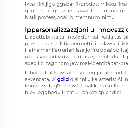
iktar fini jiġu ġġabar fl-prodott mikku finali
ġeometriċi għażżin, dawn il-moldduri jgħin
b’stil professjonali b’memnu minimu.
Ippersonalizzazzjoni u Innovazzj
L-adattabilità tal-moldduri tal-kakki tas-si
personalizzat, li tippermetti lid-dawk li j
Ħafna manifatturieri issa joffru possibbiltaj
u bakkari individwali iddisinja moldduri 
speċifiċi tagħhom jew mal-identità tat-br
Il-ħolqa fl-ikkaw tal-teknoloġija tal-mudell
avvanzata, b’
ġdid
disinni u karatteristiċi
kontinwa tagħtiżżew li l-bakkers ikollhom
biex joqgħodu kreaturi bakati splendidi.