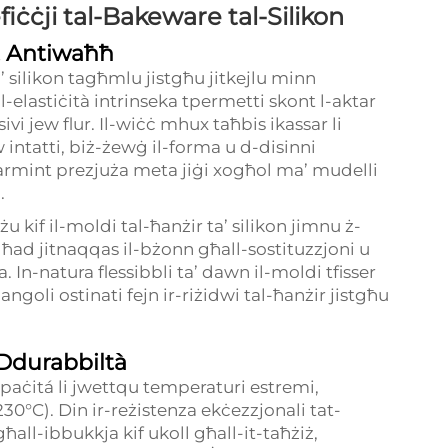
fiċċji tal-Bakeware tal-Silikon
et Antiwaħħ
ta’ silikon tagħmlu jistgħu jitkejlu minn
l-elastiċità intrinseka tpermetti skont l-aktar
i jew flur. Il-wiċċ mhux taħbis ikassar li
w intatti, biż-żewġ il-forma u d-disinni
kolarmint prezjuża meta jiġi xogħol ma’ mudelli
.
 kif il-moldi tal-ħanżir ta’ silikon jimnu ż-
għad jitnaqqas il-bżonn għall-sostituzzjoni u
 In-natura flessibbli ta’ dawn il-moldi tfisser
angoli ostinati fejn ir-riżidwi tal-ħanżir jistgħu
Ddurabbiltà
kapaċitá li jwettqu temperaturi estremi,
0°C). Din ir-reżistenza ekċezzjonali tat-
l-ibbukkja kif ukoll għall-it-taħżiż,