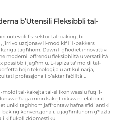
erna b’Utensili Fleksibbli tal-
ni notevoli fis-sektor tal-baking, bi
n
, jirrivoluzzjonaw il-mod kif li l-bakkers
-kariga tagħhom. Dawn l-għodiet innovattivi
e moderni, offrendu fleksibbiltà u versatilità
nx possibbli jagħmlu. L-ispiża ta' moldi tal-
perfetta bejn teknoloġija u art kulinarja,
ultati professjonali b’aktar faċilità u
-moldi tal-kakejta tal-silikon wasslu fuq il-
alunkwe ħaġa minn kakejt nikkwed elaborat
iet uniki tagħhom jaffrontaw ħafna sfidi antiki
al-baking konvenzjonali, u jagħmluhom għażla
i kif ukoll ddomestiku.