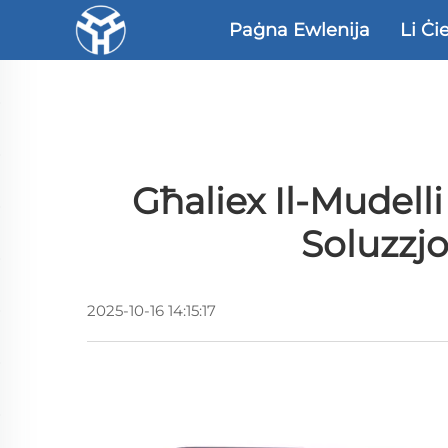
Paġna Ewlenija
Li Ċi
Għaliex Il-Mudelli
Soluzzjo
2025-10-16 14:15:17