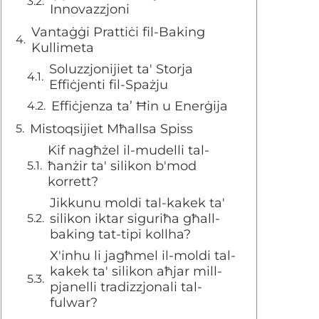
Innovazzjoni
Vantaġġi Prattiċi fil-Baking
Kullimeta
Soluzzjonijiet ta' Storja
Effiċjenti fil-Spażju
Effiċjenza ta’ Ħin u Enerġija
Mistoqsijiet Mħallsa Spiss
Kif nagħżel il-mudelli tal-
ħanżir ta' silikon b'mod
korrett?
Jikkunu moldi tal-kakek ta'
silikon iktar siguriħa għall-
baking tat-tipi kollha?
X'inhu li jagħmel il-moldi tal-
kakek ta' silikon aħjar mill-
pjanelli tradizzjonali tal-
fulwar?