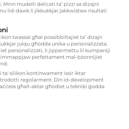
. Minn mudelli delicati ta’ pizzi sa dizajni
u lid-dawk li jikkukkjar jakkwistaw risultati
oni
likon twassal għal possibbiltajiet ta’ dizajn
ikkukkjar julqu għodda unika u personalizzata.
iet personalizzati, li jippermettu lil kumpaniji
li jimmappjaw perfettament mal-bżonnijiet
and.
i ta' silikon kontinwament issir iktar
 introdotti regolarment. Din id-development
 aċċess għall-aktar għodiet u tekniķi ġodda