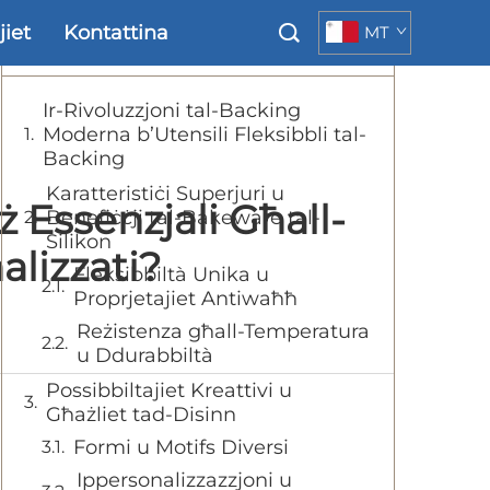
jiet
Kontattina
MT
Tabella tal- Kontenut
Ir-Rivoluzzjoni tal-Backing
Moderna b’Utensili Fleksibbli tal-
Backing
Karatteristiċi Superjuri u
ż Essenzjali Għall-
Benefiċċji tal-Bakeware tal-
Silikon
alizzati?
Fleksibbiltà Unika u
Proprjetajiet Antiwaħħ
Reżistenza għall-Temperatura
u Ddurabbiltà
Possibbiltajiet Kreattivi u
Għażliet tad-Disinn
Formi u Motifs Diversi
Ippersonalizzazzjoni u