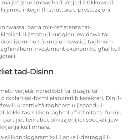
ali ma jistgħux imbagħad. Żejjed li tikkowp il-
li jimxu integri fl-istruttura u prestazzjoni
kon twassal barra mir-reżistenza tat-
-kimikali li jistgħu jirrugginu jew dawk tal-
' silikon iżommu l-forma u l-kwalità tagħhom
lija tagħmilhom investiment ekonomiku għal kull
jonali.
żliet tad-Disinn
rmetti varjetà incredibbli ta’ dizajni ta’
irkolari sal-formi elaborati b’karakteri. Din il-
ażżew il-kreattività tagħhom u jispandu l-
l-kakki tas-silikon jagħmlu f’infinità ta’ formi,
l partijiet tematiċi, okkażjonijiet speċjali, jew
ukkjarija kullimhara.
-silikon tiggarantixxi li anke l-dettaggli l-