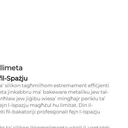
llimeta
fil-Spażju
 ta’ silikon tagħmilhom estremament effiċjenti
a meta jinkabbru ma’ bakeware metaliku jew tal-
u jinħlaw jew jiġibu wiesa’ mingħajr periklu ta’
ejn l-ispazju magħżul hu limitat. Din il-
 fil-bakatoriji professjonali fejn l-ispazju
eks ta’ silikon ikkomplimenta wkoll il-vantaġġi