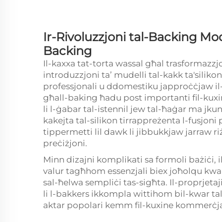
Ir-Rivoluzzjoni tal-Backing Mod
Backing
Il-kaxxa tat-torta wassal għal trasformazzjo
introduzzjoni ta’
mudelli tal-kakk ta'siliko
professjonali u ddomestiku japproċċjaw il
għall-baking ħadu post importanti fil-kuxin
li l-ġabar tal-istennil jew tal-ħaġar ma jku
kakejta tal-silikon tirrappreżenta l-fusjoni 
tippermetti lil dawk li jibbukkjaw jarraw riż
preċiżjoni.
Minn dizajni komplikati sa formoli bażiċi, il
valur tagħhom essenzjali biex joħolqu kw
sal-ħelwa sempliċi tas-sigħta. Il-proprjetaj
li l-bakkers ikkompla wittihom bil-kwar t
aktar popolari kemm fil-kuxine kommerċjal