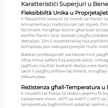
Karatteristiċi Superjuri u Bene
Fleksibbiltà Unika u Proprjetaji
Il-flessibilità notevoli ta’ moldi tal-ħanżir 
armamentarju tradizzjonali tat-tisjied. Din 
faċilment mingħajr bżonn għal bżar eċċessiv
perfino ħanżir iktar delikati jistgħu jinbde
dettaljati. Din il-karatteristika hija parti
komplessi jew okkupazzjonijiet multi-livell
Bakkari professjonali partikolarmint jaqgħżu
żifna mhux taħbis fuq perjodi estiżi, imba
jagħtulu risultati kostanti darba wara darba.
ukoll li jistgħu jinħlaw faċilment, mingħajr 
jikkumulaw.
Reżistenza għall-Temperatura u 
Il-mudelli tal-ħalqa ta' silikon jaqsmu fil-
tipikament minn -40°F sa 446°F (-40°C sa 23
temperatura tagħmilhom adattati kemm għal