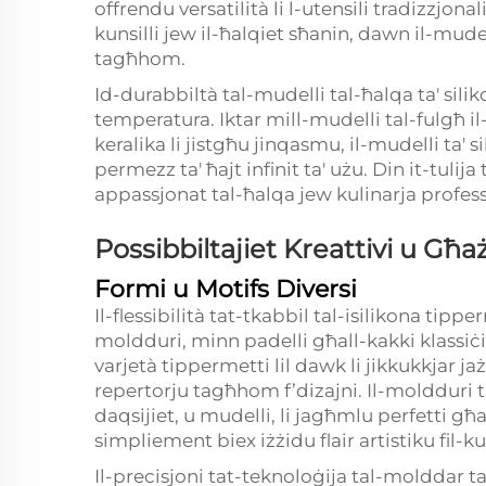
offrendu versatilità li l-utensili tradizzjon
kunsilli jew il-ħalqiet sħanin, dawn il-mudel
tagħhom.
Id-durabbiltà tal-mudelli tal-ħalqa ta' sili
temperatura. Iktar mill-mudelli tal-fulgħ il
keralika li jistgħu jinqasmu, il-mudelli ta
permezz ta' ħajt infinit ta' użu. Din it-tu
appassjonat tal-ħalqa jew kulinarja profess
Possibbiltajiet Kreattivi u Għa
Formi u Motifs Diversi
Il-flessibilità tat-tkabbil tal-isilikona tippe
moldduri, minn padelli għall-kakki klassiċi ċ
varjetà tippermetti lil dawk li jikkukkjar j
repertorju tagħhom f’dizajni. Il-moldduri ta
daqsijiet, u mudelli, li jagħmlu perfetti għa
simpliement biex iżżidu flair artistiku fil-k
Il-precisjoni tat-teknoloġija tal-molddar tas