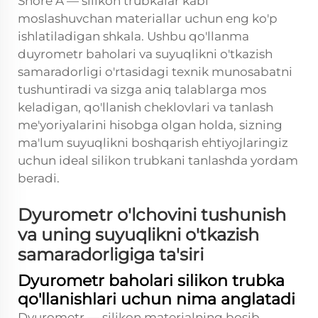
Shore A — silikon trubkalar kabi
moslashuvchan materiallar uchun eng ko'p
ishlatiladigan shkala. Ushbu qo'llanma
duyrometr baholari va suyuqlikni o'tkazish
samaradorligi o'rtasidagi texnik munosabatni
tushuntiradi va sizga aniq talablarga mos
keladigan, qo'llanish cheklovlari va tanlash
me'yoriyalarini hisobga olgan holda, sizning
ma'lum suyuqlikni boshqarish ehtiyojlaringiz
uchun ideal silikon trubkani tanlashda yordam
beradi.
Dyurometr o'lchovini tushunish
va uning suyuqlikni o'tkazish
samaradorligiga ta'siri
Dyurometr baholari silikon trubka
qo'llanishlari uchun nima anglatadi
Dyurometr — silikon materialning bosib