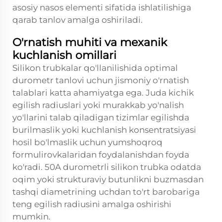
asosiy nasos elementi sifatida ishlatilishiga
qarab tanlov amalga oshiriladi.
O'rnatish muhiti va mexanik
kuchlanish omillari
Silikon trubkalar qo'llanilishida optimal
durometr tanlovi uchun jismoniy o'rnatish
talablari katta ahamiyatga ega. Juda kichik
egilish radiuslari yoki murakkab yo'nalish
yo'llarini talab qiladigan tizimlar egilishda
burilmaslik yoki kuchlanish konsentratsiyasi
hosil bo'lmaslik uchun yumshoqroq
formulirovkalaridan foydalanishdan foyda
ko'radi. 50A durometrli silikon trubka odatda
oqim yoki strukturaviy butunlikni buzmasdan
tashqi diametrining uchdan to'rt barobariga
teng egilish radiusini amalga oshirishi
mumkin.