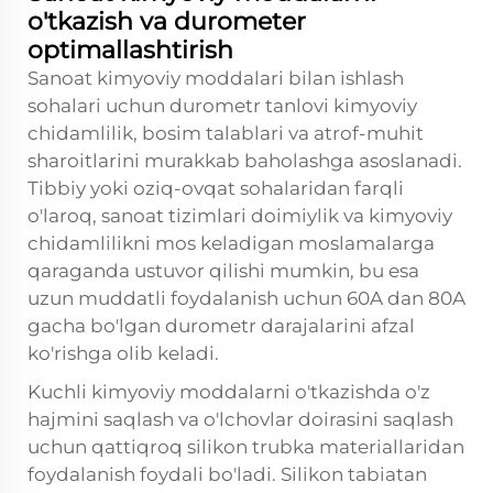
o'tkazish va durometer
optimallashtirish
Sanoat kimyoviy moddalari bilan ishlash
sohalari uchun durometr tanlovi kimyoviy
chidamlilik, bosim talablari va atrof-muhit
sharoitlarini murakkab baholashga asoslanadi.
Tibbiy yoki oziq-ovqat sohalaridan farqli
o'laroq, sanoat tizimlari doimiylik va kimyoviy
chidamlilikni mos keladigan moslamalarga
qaraganda ustuvor qilishi mumkin, bu esa
uzun muddatli foydalanish uchun 60A dan 80A
gacha bo'lgan durometr darajalarini afzal
ko'rishga olib keladi.
Kuchli kimyoviy moddalarni o'tkazishda o'z
hajmini saqlash va o'lchovlar doirasini saqlash
uchun qattiqroq silikon trubka materiallaridan
foydalanish foydali bo'ladi. Silikon tabiatan