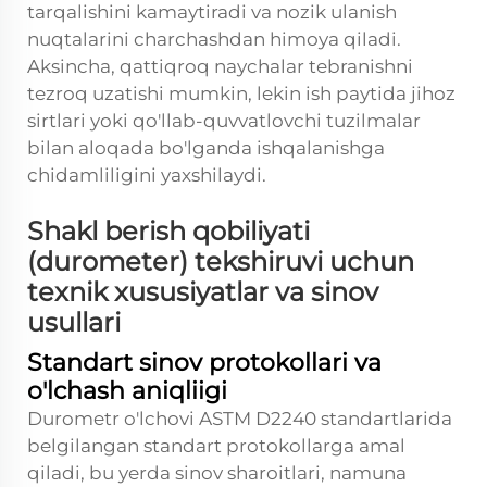
tarqalishini kamaytiradi va nozik ulanish
nuqtalarini charchashdan himoya qiladi.
Aksincha, qattiqroq naychalar tebranishni
tezroq uzatishi mumkin, lekin ish paytida jihoz
sirtlari yoki qo'llab-quvvatlovchi tuzilmalar
bilan aloqada bo'lganda ishqalanishga
chidamliligini yaxshilaydi.
Shakl berish qobiliyati
(durometer) tekshiruvi uchun
texnik xususiyatlar va sinov
usullari
Standart sinov protokollari va
o'lchash aniqliigi
Durometr o'lchovi ASTM D2240 standartlarida
belgilangan standart protokollarga amal
qiladi, bu yerda sinov sharoitlari, namuna