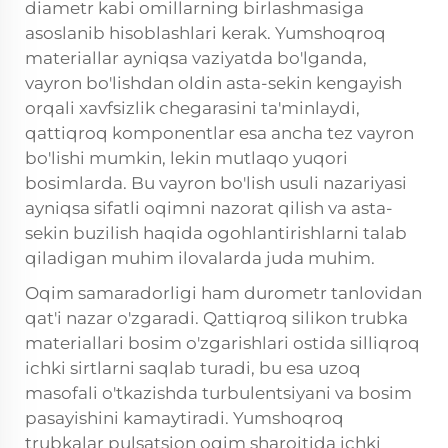
diametr kabi omillarning birlashmasiga
asoslanib hisoblashlari kerak. Yumshoqroq
materiallar ayniqsa vaziyatda bo'lganda,
vayron bo'lishdan oldin asta-sekin kengayish
orqali xavfsizlik chegarasini ta'minlaydi,
qattiqroq komponentlar esa ancha tez vayron
bo'lishi mumkin, lekin mutlaqo yuqori
bosimlarda. Bu vayron bo'lish usuli nazariyasi
ayniqsa sifatli oqimni nazorat qilish va asta-
sekin buzilish haqida ogohlantirishlarni talab
qiladigan muhim ilovalarda juda muhim.
Oqim samaradorligi ham durometr tanlovidan
qat'i nazar o'zgaradi. Qattiqroq silikon trubka
materiallari bosim o'zgarishlari ostida silliqroq
ichki sirtlarni saqlab turadi, bu esa uzoq
masofali o'tkazishda turbulentsiyani va bosim
pasayishini kamaytiradi. Yumshoqroq
trubkalar pulsatsion oqim sharoitida ichki