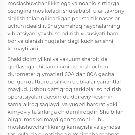
moslashuvchanlikka ega va noaniq sirtlarga
osongina mos keladi; shu sababli ular takroriy
siqilish talab qilinadigan peristaltik nasoslar
uchun idealdir. Shu yumshoq naychalarning
vibratsiyani yaxshi so'ndirish xususiyati ham
bor va ulanish nuqtalaridagi kuchlanishni
kamaytiradi.
Shakl doimiylikni va vakuum sharoitida
qulflashga chidamlilikni oshirish uchun
durometer qiymatlari 60A dan 80A gacha
bo'lgan qattiqroq silikon trubkalar variantlari
mavjud. Ushbu qattiqroq tarkiblar so'ndirish
operatsiyalari davomida doiraviy kesimini
samaraliroq saqlaydi va yuqori harorat yoki
kimyoviy ta'sirlarga chidamliroqdir. Shu bilan
birga, mos kelmaydigan tomoni — bu
moslashuvchanlikning kamayishi va ayniqsa
tor joylarda o'rnatishda qo'shimcha mehnat