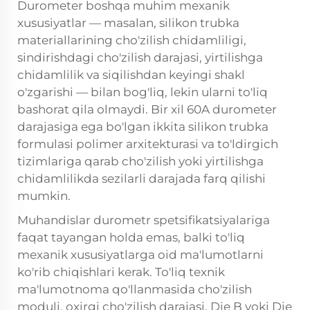
Durometer boshqa muhim mexanik
xususiyatlar — masalan, silikon trubka
materiallarining cho'zilish chidamliligi,
sindirishdagi cho'zilish darajasi, yirtilishga
chidamlilik va siqilishdan keyingi shakl
o'zgarishi — bilan bog'liq, lekin ularni to'liq
bashorat qila olmaydi. Bir xil 60A durometer
darajasiga ega bo'lgan ikkita silikon trubka
formulasi polimer arxitekturasi va to'ldirgich
tizimlariga qarab cho'zilish yoki yirtilishga
chidamlilikda sezilarli darajada farq qilishi
mumkin.
Muhandislar durometr spetsifikatsiyalariga
faqat tayangan holda emas, balki to'liq
mexanik xususiyatlarga oid ma'lumotlarni
ko'rib chiqishlari kerak. To'liq texnik
ma'lumotnoma qo'llanmasida cho'zilish
moduli, oxirgi cho'zilish darajasi, Die B yoki Die