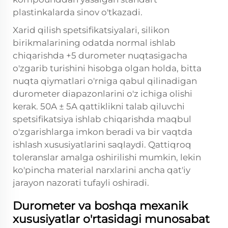
plastinkalarda sinov o'tkazadi.
Xarid qilish spetsifikatsiyalari, silikon
birikmalarining odatda normal ishlab
chiqarishda +5 durometer nuqtasigacha
o'zgarib turishini hisobga olgan holda, bitta
nuqta qiymatlari o'rniga qabul qilinadigan
durometer diapazonlarini o'z ichiga olishi
kerak. 50A ± 5A qattiklikni talab qiluvchi
spetsifikatsiya ishlab chiqarishda maqbul
o'zgarishlarga imkon beradi va bir vaqtda
ishlash xususiyatlarini saqlaydi. Qattiqroq
toleranslar amalga oshirilishi mumkin, lekin
ko'pincha material narxlarini ancha qat'iy
jarayon nazorati tufayli oshiradi.
Durometer va boshqa mexanik
xususiyatlar o'rtasidagi munosabat