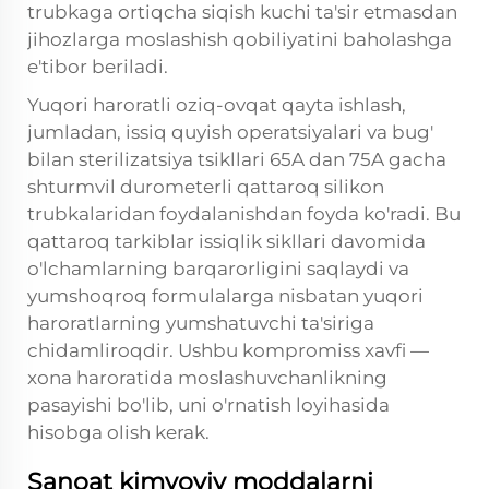
trubkaga ortiqcha siqish kuchi ta'sir etmasdan
jihozlarga moslashish qobiliyatini baholashga
e'tibor beriladi.
Yuqori haroratli oziq-ovqat qayta ishlash,
jumladan, issiq quyish operatsiyalari va bug'
bilan sterilizatsiya tsikllari 65A dan 75A gacha
shturmvil durometerli qattaroq silikon
trubkalaridan foydalanishdan foyda ko'radi. Bu
qattaroq tarkiblar issiqlik sikllari davomida
o'lchamlarning barqarorligini saqlaydi va
yumshoqroq formulalarga nisbatan yuqori
haroratlarning yumshatuvchi ta'siriga
chidamliroqdir. Ushbu kompromiss xavfi —
xona haroratida moslashuvchanlikning
pasayishi bo'lib, uni o'rnatish loyihasida
hisobga olish kerak.
Sanoat kimyoviy moddalarni