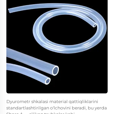
Dyurometr shkalasi material qattiqliklarini
standartlashtirilgan o'lchovini beradi, bu yerda