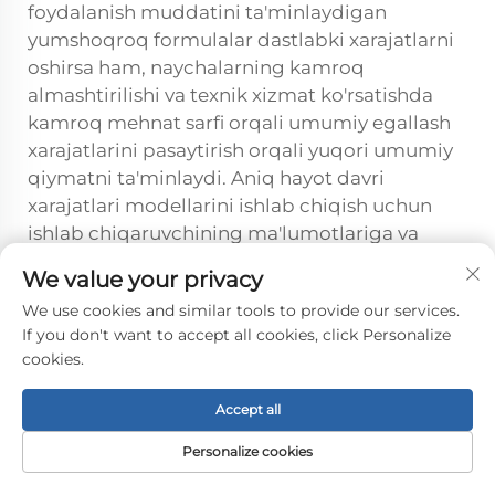
foydalanish muddatini ta'minlaydigan
yumshoqroq formulalar dastlabki xarajatlarni
oshirsa ham, naychalarning kamroq
almashtirilishi va texnik xizmat ko'rsatishda
kamroq mehnat sarfi orqali umumiy egallash
xarajatlarini pasaytirish orqali yuqori umumiy
qiymatni ta'minlaydi. Aniq hayot davri
xarajatlari modellarini ishlab chiqish uchun
ishlab chiqaruvchining ma'lumotlariga va
amaliyot sharoitlariga asoslanib, kutilayotgan
We value your privacy
naycha xizmat muddatini hisoblang.
We use cookies and similar tools to provide our services.
Qattiqroq durometrli silikon trubka
If you don't want to accept all cookies, click Personalize
mahsulotlari xususiyatlari talablarga yaxshi
cookies.
mos kelsa, qo'llaniladigan sohalarda material
xarajatlarini kamaytirishi mumkin, lekin
Accept all
noto'g'ri tanlov erta vaqtida avariya sodir
Personalize cookies
bo'lishiga va ishlamay qolish davomiyligiga
bog'liq qo'shimcha xarajatlarga olib keladi.