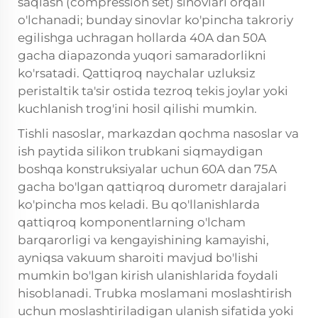
saqlash (compression set) sinovlari orqali
o'lchanadi; bunday sinovlar ko'pincha takroriy
egilishga uchragan hollarda 40A dan 50A
gacha diapazonda yuqori samaradorlikni
ko'rsatadi. Qattiqroq naychalar uzluksiz
peristaltik ta'sir ostida tezroq tekis joylar yoki
kuchlanish trog'ini hosil qilishi mumkin.
Tishli nasoslar, markazdan qochma nasoslar va
ish paytida silikon trubkani siqmaydigan
boshqa konstruksiyalar uchun 60A dan 75A
gacha bo'lgan qattiqroq durometr darajalari
ko'pincha mos keladi. Bu qo'llanishlarda
qattiqroq komponentlarning o'lcham
barqarorligi va kengayishining kamayishi,
ayniqsa vakuum sharoiti mavjud bo'lishi
mumkin bo'lgan kirish ulanishlarida foydali
hisoblanadi. Trubka moslamani moslashtirish
uchun moslashtiriladigan ulanish sifatida yoki