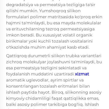
degradatsiya va permeatsiya tezligiga ta'sir
qilishi mumkin. Yumshoqroq silikon
formulalari polimer matritsasida ko'proq erkin
hajmni ta'minlaydi, bu esa mayda molekulalar
va erituvchilarning tezroq permeatsiyasiga
imkon beradi. Bu xususiyat volatil organik
birikmalar yoki kuchli tozalash vositalarini
o'tkazishda muhim ahamiyat kasb etadi.
Qattiqroq durumetrli silikon trubka variantlari
zichroq molekulyar joylashuvni ta'minlaydi, bu
esa permeatsiya tezligini sekinlatadi va
foydalanish muddatini uzartiradi
xizmat
aromatik uglevodlar, ayrim spirtlar va
konsentrlangan tozalash eritmalari bilan
ishlash paytida hayot. Biroq, silikonning asosiy
kimyoviy chidamliligi faqat qattiqlikka emas,
balki asosiy polimer tarkibiga bog'liq. Ishlash