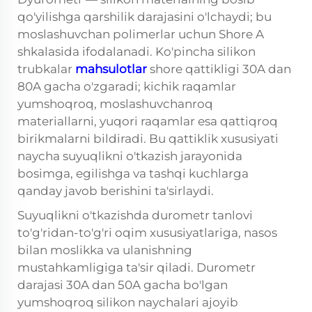
qo'yilishga qarshilik darajasini o'lchaydi; bu
moslashuvchan polimerlar uchun Shore A
shkalasida ifodalanadi. Ko'pincha silikon
trubkalar
mahsulotlar
shore qattikligi 30A dan
80A gacha o'zgaradi; kichik raqamlar
yumshoqroq, moslashuvchanroq
materiallarni, yuqori raqamlar esa qattiqroq
birikmalarni bildiradi. Bu qattiklik xususiyati
naycha suyuqlikni o'tkazish jarayonida
bosimga, egilishga va tashqi kuchlarga
qanday javob berishini ta'sirlaydi.
Suyuqlikni o'tkazishda durometr tanlovi
to'g'ridan-to'g'ri oqim xususiyatlariga, nasos
bilan moslikka va ulanishning
mustahkamligiga ta'sir qiladi. Durometr
darajasi 30A dan 50A gacha bo'lgan
yumshoqroq silikon naychalari ajoyib