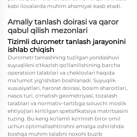
kabi ilovalarda muhim ahamiyat kasb etadi.
Amaliy tanlash doirasi va qaror
qabul qilish mezonlari
Tizimli durometr tanlash jarayonini
ishlab chiqish
Durometr tanlashning tuzilgan yondashuvi
suyuqlikni o'tkazish qo'llanilishining barcha
operatsion talablari va cheklovlari haqida
ma'lumot yig'ishdan boshlanadi. Suyuqlik
xususiyatlari, harorat doirasi, bosim sharoitlari,
nasos turi, o'rnatish geometriyasi, tozalash
talablari va normativ-tartibga soluvchi moslik
ehtiyojlari kiritilgan spetsifikatsiya matritsasini
tuzing. Bu keng ko'lamli ko'rinish biror omil
uchun optimallashtirishni amalga oshirishda
boshqa muhim talabni noxohi buzib