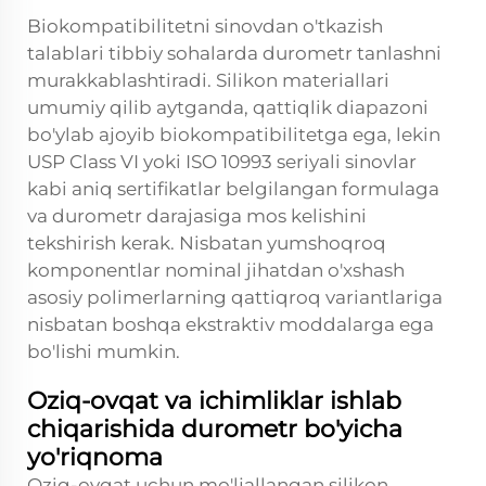
Biokompatibilitetni sinovdan o'tkazish
talablari tibbiy sohalarda durometr tanlashni
murakkablashtiradi. Silikon materiallari
umumiy qilib aytganda, qattiqlik diapazoni
bo'ylab ajoyib biokompatibilitetga ega, lekin
USP Class VI yoki ISO 10993 seriyali sinovlar
kabi aniq sertifikatlar belgilangan formulaga
va durometr darajasiga mos kelishini
tekshirish kerak. Nisbatan yumshoqroq
komponentlar nominal jihatdan o'xshash
asosiy polimerlarning qattiqroq variantlariga
nisbatan boshqa ekstraktiv moddalarga ega
bo'lishi mumkin.
Oziq-ovqat va ichimliklar ishlab
chiqarishida durometr bo'yicha
yo'riqnoma
Oziq-ovqat uchun mo'ljallangan silikon