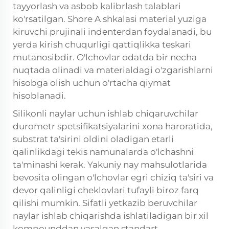
tayyorlash va asbob kalibrlash talablari
ko'rsatilgan. Shore A shkalasi material yuziga
kiruvchi prujinali indenterdan foydalanadi, bu
yerda kirish chuqurligi qattiqlikka teskari
mutanosibdir. O'lchovlar odatda bir necha
nuqtada olinadi va materialdagi o'zgarishlarni
hisobga olish uchun o'rtacha qiymat
hisoblanadi.
Silikonli naylar uchun ishlab chiqaruvchilar
durometr spetsifikatsiyalarini xona haroratida,
substrat ta'sirini oldini oladigan etarli
qalinlikdagi tekis namunalarda o'lchashni
ta'minashi kerak. Yakuniy nay mahsulotlarida
bevosita olingan o'lchovlar egri chiziq ta'siri va
devor qalinligi cheklovlari tufayli biroz farq
qilishi mumkin. Sifatli yetkazib beruvchilar
naylar ishlab chiqarishda ishlatiladigan bir xil
kompounddan yasalgan standart