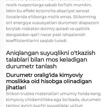
nozik nuqsonlarga sabab bo'lishi mumkin,
lekin bu effekt ko'pincha aksariyat sanoat
ilovalarida e'tiborga molik emas. Silikonning
sirt energiya xususiyatlari durometr diapazoni
bo'ylab nisbatan doimiy qoladi va qattilik
darajasidan qat'i nazar past ishqalanish
koeffitsientlarini saqlab turadi.
Aniqlangan suyuqlikni o'tkazish
talablari bilan mos keladigan
durumetr tanlash
Durumetr oralig'ida kimyoviy
moslikka oid hisobga olinadigan
jihatlari
Silikon trubka materiallari umumiy holda keng
kimyoviy chidamlilikka ega bo'lsada, durumetr
tanlovi ayrim kuchli suyuqliklar uchun