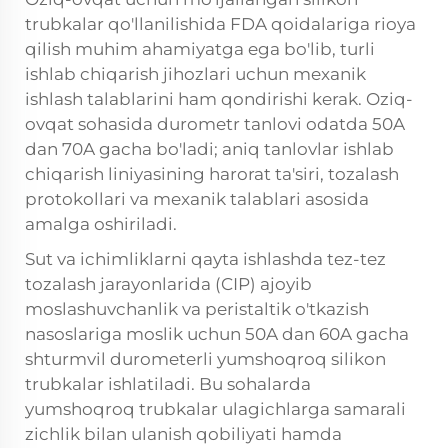
trubkalar qo'llanilishida FDA qoidalariga rioya
qilish muhim ahamiyatga ega bo'lib, turli
ishlab chiqarish jihozlari uchun mexanik
ishlash talablarini ham qondirishi kerak. Oziq-
ovqat sohasida durometr tanlovi odatda 50A
dan 70A gacha bo'ladi; aniq tanlovlar ishlab
chiqarish liniyasining harorat ta'siri, tozalash
protokollari va mexanik talablari asosida
amalga oshiriladi.
Sut va ichimliklarni qayta ishlashda tez-tez
tozalash jarayonlarida (CIP) ajoyib
moslashuvchanlik va peristaltik o'tkazish
nasoslariga moslik uchun 50A dan 60A gacha
shturmvil durometerli yumshoqroq silikon
trubkalar ishlatiladi. Bu sohalarda
yumshoqroq trubkalar ulagichlarga samarali
zichlik bilan ulanish qobiliyati hamda