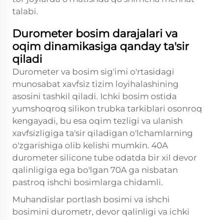
talabi.
Durometer bosim darajalari va
oqim dinamikasiga qanday ta'sir
qiladi
Durometer va bosim sig'imi o'rtasidagi
munosabat xavfsiz tizim loyihalashining
asosini tashkil qiladi. Ichki bosim ostida
yumshoqroq silikon trubka tarkiblari osonroq
kengayadi, bu esa oqim tezligi va ulanish
xavfsizligiga ta'sir qiladigan o'lchamlarning
o'zgarishiga olib kelishi mumkin. 40A
durometer
silicone tube
odatda bir xil devor
qalinligiga ega bo'lgan 70A ga nisbatan
pastroq ishchi bosimlarga chidamli.
Muhandislar portlash bosimi va ishchi
bosimini durometr, devor qalinligi va ichki