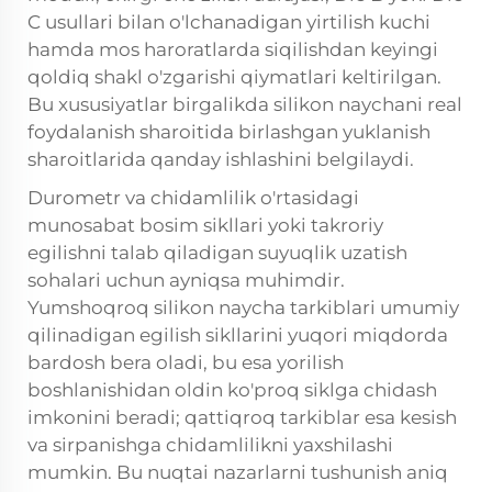
C usullari bilan o'lchanadigan yirtilish kuchi
hamda mos haroratlarda siqilishdan keyingi
qoldiq shakl o'zgarishi qiymatlari keltirilgan.
Bu xususiyatlar birgalikda silikon naychani real
foydalanish sharoitida birlashgan yuklanish
sharoitlarida qanday ishlashini belgilaydi.
Durometr va chidamlilik o'rtasidagi
munosabat bosim sikllari yoki takroriy
egilishni talab qiladigan suyuqlik uzatish
sohalari uchun ayniqsa muhimdir.
Yumshoqroq silikon naycha tarkiblari umumiy
qilinadigan egilish sikllarini yuqori miqdorda
bardosh bera oladi, bu esa yorilish
boshlanishidan oldin ko'proq siklga chidash
imkonini beradi; qattiqroq tarkiblar esa kesish
va sirpanishga chidamlilikni yaxshilashi
mumkin. Bu nuqtai nazarlarni tushunish aniq