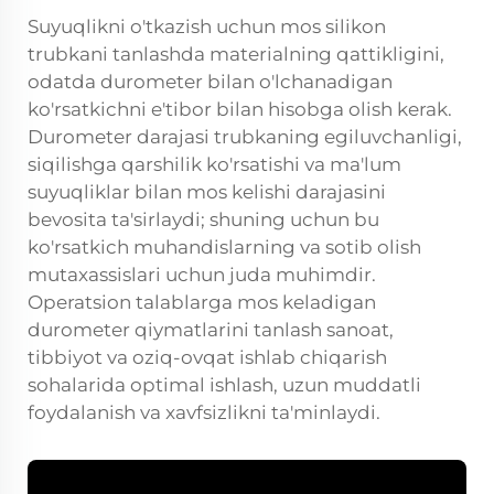
Suyuqlikni o'tkazish uchun mos silikon
trubkani tanlashda materialning qattikligini,
odatda durometer bilan o'lchanadigan
ko'rsatkichni e'tibor bilan hisobga olish kerak.
Durometer darajasi trubkaning egiluvchanligi,
siqilishga qarshilik ko'rsatishi va ma'lum
suyuqliklar bilan mos kelishi darajasini
bevosita ta'sirlaydi; shuning uchun bu
ko'rsatkich muhandislarning va sotib olish
mutaxassislari uchun juda muhimdir.
Operatsion talablarga mos keladigan
durometer qiymatlarini tanlash sanoat,
tibbiyot va oziq-ovqat ishlab chiqarish
sohalarida optimal ishlash, uzun muddatli
foydalanish va xavfsizlikni ta'minlaydi.