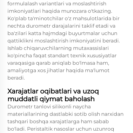
formulalash variantlari va moslashtirish
imkoniyatlari haqida munozara o'tkazing.
Ko'plab ta'minotchilar o'z mahsulotlarida bir
nechta durometr darajalarini taklif etadi va
ba'zilari katta hajmdagi buyurtmalar uchun
qattiklikni moslashtirish imkoniyatini beradi.
Ishlab chiqaruvchilarning mutaxassislari
ko'pincha faqat standart texnik xususiyatlar
varaqasiga qarab aniqlab bo'lmasa ham,
amaliyotga xos jihatlar haqida ma'lumot
beradi.
Xarajatlar oqibatlari va uzoq
muddatli qiymat baholash
Durometr tanlovi silikonli naycha
materiallarining dastlabki sotib olish narxidan
tashqari boshqa xarajatlarga ham sabab
bo'ladi. Peristaltik nasoslar uchun uzunroq