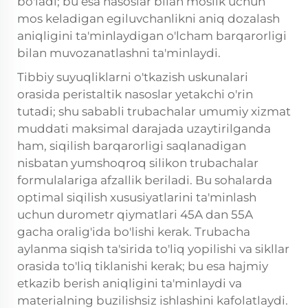
bo'ladi; bu esa nasoslar bilan moslik uchun
mos keladigan egiluvchanlikni aniq dozalash
aniqligini ta'minlaydigan o'lcham barqarorligi
bilan muvozanatlashni ta'minlaydi.
Tibbiy suyuqliklarni o'tkazish uskunalari
orasida peristaltik nasoslar yetakchi o'rin
tutadi; shu sababli trubachalar umumiy xizmat
muddati maksimal darajada uzaytirilganda
ham, siqilish barqarorligi saqlanadigan
nisbatan yumshoqroq silikon trubachalar
formulalariga afzallik beriladi. Bu sohalarda
optimal siqilish xususiyatlarini ta'minlash
uchun durometr qiymatlari 45A dan 55A
gacha oralig'ida bo'lishi kerak. Trubacha
aylanma siqish ta'sirida to'liq yopilishi va sikllar
orasida to'liq tiklanishi kerak; bu esa hajmiy
etkazib berish aniqligini ta'minlaydi va
materialning buzilishsiz ishlashini kafolatlaydi.