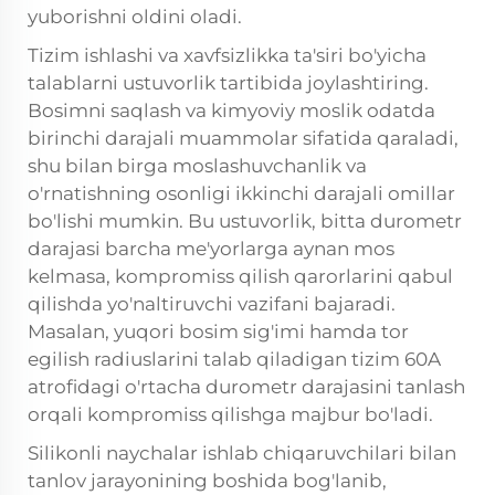
yuborishni oldini oladi.
Tizim ishlashi va xavfsizlikka ta'siri bo'yicha
talablarni ustuvorlik tartibida joylashtiring.
Bosimni saqlash va kimyoviy moslik odatda
birinchi darajali muammolar sifatida qaraladi,
shu bilan birga moslashuvchanlik va
o'rnatishning osonligi ikkinchi darajali omillar
bo'lishi mumkin. Bu ustuvorlik, bitta durometr
darajasi barcha me'yorlarga aynan mos
kelmasa, kompromiss qilish qarorlarini qabul
qilishda yo'naltiruvchi vazifani bajaradi.
Masalan, yuqori bosim sig'imi hamda tor
egilish radiuslarini talab qiladigan tizim 60A
atrofidagi o'rtacha durometr darajasini tanlash
orqali kompromiss qilishga majbur bo'ladi.
Silikonli naychalar ishlab chiqaruvchilari bilan
tanlov jarayonining boshida bog'lanib,