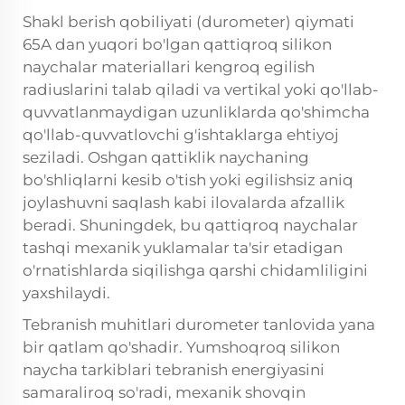
Shakl berish qobiliyati (durometer) qiymati
65A dan yuqori bo'lgan qattiqroq silikon
naychalar materiallari kengroq egilish
radiuslarini talab qiladi va vertikal yoki qo'llab-
quvvatlanmaydigan uzunliklarda qo'shimcha
qo'llab-quvvatlovchi g'ishtaklarga ehtiyoj
seziladi. Oshgan qattiklik naychaning
bo'shliqlarni kesib o'tish yoki egilishsiz aniq
joylashuvni saqlash kabi ilovalarda afzallik
beradi. Shuningdek, bu qattiqroq naychalar
tashqi mexanik yuklamalar ta'sir etadigan
o'rnatishlarda siqilishga qarshi chidamliligini
yaxshilaydi.
Tebranish muhitlari durometer tanlovida yana
bir qatlam qo'shadir. Yumshoqroq silikon
naycha tarkiblari tebranish energiyasini
samaraliroq so'radi, mexanik shovqin