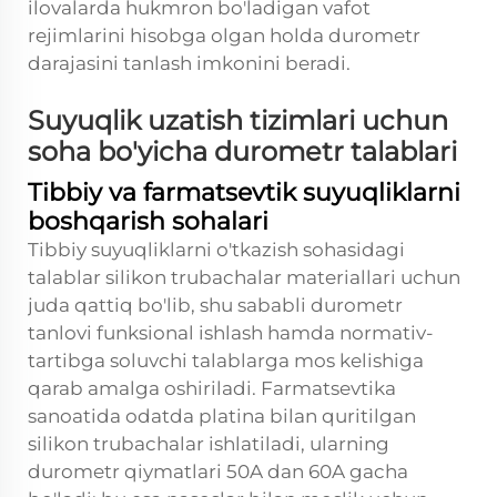
ilovalarda hukmron bo'ladigan vafot
rejimlarini hisobga olgan holda durometr
darajasini tanlash imkonini beradi.
Suyuqlik uzatish tizimlari uchun
soha bo'yicha durometr talablari
Tibbiy va farmatsevtik suyuqliklarni
boshqarish sohalari
Tibbiy suyuqliklarni o'tkazish sohasidagi
talablar silikon trubachalar materiallari uchun
juda qattiq bo'lib, shu sababli durometr
tanlovi funksional ishlash hamda normativ-
tartibga soluvchi talablarga mos kelishiga
qarab amalga oshiriladi. Farmatsevtika
sanoatida odatda platina bilan quritilgan
silikon trubachalar ishlatiladi, ularning
durometr qiymatlari 50A dan 60A gacha