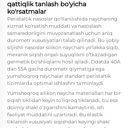
qattiqlik tanlash bo'yicha
ko'rsatmalar
Peristaltik nasoslar qo'llanilishida naychaning
xizmat ko'rsatish muddati va nasoslash
samaradorligini muvozanatlash uchun aniq
durometr xususiyatlari talab qilinadi. Bu ijobiy
siljishli nasoslar silikon naychani yo'lakka siqib,
mexanik siqish orqali suyuqlikni o'tkazadigan
germetik bo'shliqlarni hosil qiladi. Odatda 40A
dan 55A gacha durometr qiymatiga ega
yumshoqroq naychalar standart peristaltik
tizimlarda optimal ishlashni ta'minlaydi.
Yumshoqroq silikon naycha materiallari har bir
siqish siklidan keyin to'liqroq tiklanadi, bu esa
doimiy shakl o'zgarishini kamaytirib, ish
faoliyat muddatini uzartiradi. Bu elastik
tiklanish xususiyati siqishdan keyingi shakl