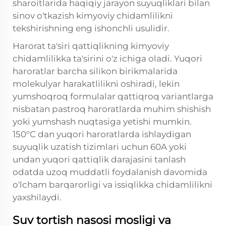
sharoitlarida haqiqiy jarayon suyuqliklari bilan
sinov o'tkazish kimyoviy chidamlilikni
tekshirishning eng ishonchli usulidir.
Harorat ta'siri qattiqlikning kimyoviy
chidamlilikka ta'sirini o'z ichiga oladi. Yuqori
haroratlar barcha silikon birikmalarida
molekulyar harakatlilikni oshiradi, lekin
yumshoqroq formulalar qattiqroq variantlarga
nisbatan pastroq haroratlarda muhim shishish
yoki yumshash nuqtasiga yetishi mumkin.
150°C dan yuqori haroratlarda ishlaydigan
suyuqlik uzatish tizimlari uchun 60A yoki
undan yuqori qattiqlik darajasini tanlash
odatda uzoq muddatli foydalanish davomida
o'lcham barqarorligi va issiqlikka chidamlilikni
yaxshilaydi.
Suv tortish nasosi mosligi va