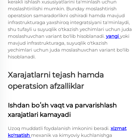
kerakli ishlash xususiyatlarini ta'minlash uchun
moslashtirilishi mumkin. Bunday moslashtirish
operatsion samaradorlikni oshiradi hamda mavjud
infrastrukturaga yaxshiroq integratsiyani ta'minlaydi,
shu tufayli u suyuqlik o'tkazish yechimlari uchun juda
moslashuvchan variant bo'lib hisoblanadi.
yangi
yoki
mavjud infrastrukturaga, suyuqlik o'tkazish
yechimlari uchun juda moslashuvchan variant bo'lib
hisoblanadi.
Xarajatlarni tejash hamda
operatsion afzalliklar
Ishdan boʻsh vaqt va parvarishlash
xarajatlari kamayadi
Uzoq muddatli foydalanish imkonini beradi.
xizmat
ko'rsatish
mexanik va kimyoviy kuchlanishga