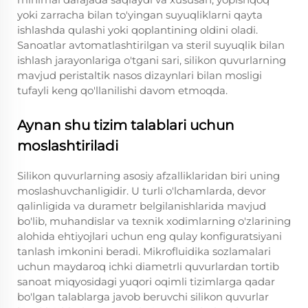
yoki zarracha bilan to'yingan suyuqliklarni qayta
ishlashda qulashi yoki qoplantining oldini oladi.
Sanoatlar avtomatlashtirilgan va steril suyuqlik bilan
ishlash jarayonlariga o'tgani sari, silikon quvurlarning
mavjud peristaltik nasos dizaynlari bilan mosligi
tufayli keng qo'llanilishi davom etmoqda.
Aynan shu tizim talablari uchun
moslashtiriladi
Silikon quvurlarning asosiy afzalliklaridan biri uning
moslashuvchanligidir. U turli o'lchamlarda, devor
qalinligida va durametr belgilanishlarida mavjud
bo'lib, muhandislar va texnik xodimlarning o'zlarining
alohida ehtiyojlari uchun eng qulay konfiguratsiyani
tanlash imkonini beradi. Mikrofluidika sozlamalari
uchun maydaroq ichki diametrli quvurlardan tortib
sanoat miqyosidagi yuqori oqimli tizimlarga qadar
bo'lgan talablarga javob beruvchi silikon quvurlar