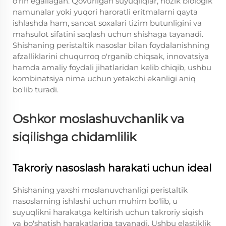
o'rin egallagan. Qovurilgan suyuqliqlar, nozik biologik
namunalar yoki yuqori haroratli eritmalarni qayta
ishlashda ham, sanoat soxalari tizim butunligini va
mahsulot sifatini saqlash uchun shishaga tayanadi.
Shishaning peristaltik nasoslar bilan foydalanishning
afzalliklarini chuqurroq o'rganib chiqsak, innovatsiya
hamda amaliy foydali jihatlaridan kelib chiqib, ushbu
kombinatsiya nima uchun yetakchi ekanligi aniq
bo'lib turadi.
Oshkor moslashuvchanlik va
siqilishga chidamlilik
Takroriy nasoslash harakati uchun ideal
Shishaning yaxshi moslanuvchanligi peristaltik
nasoslarning ishlashi uchun muhim bo'lib, u
suyuqlikni harakatga keltirish uchun takroriy siqish
va bo'shatish harakatlariga tayanadi. Ushbu elastiklik