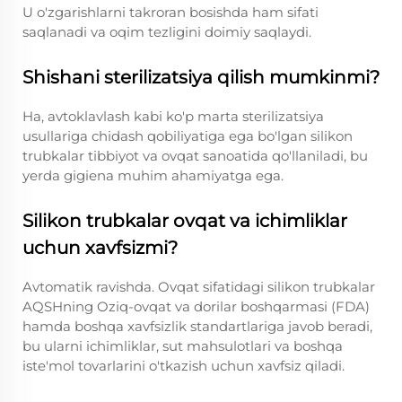
U o'zgarishlarni takroran bosishda ham sifati
saqlanadi va oqim tezligini doimiy saqlaydi.
Shishani sterilizatsiya qilish mumkinmi?
Ha, avtoklavlash kabi ko'p marta sterilizatsiya
usullariga chidash qobiliyatiga ega bo'lgan silikon
trubkalar tibbiyot va ovqat sanoatida qo'llaniladi, bu
yerda gigiena muhim ahamiyatga ega.
Silikon trubkalar ovqat va ichimliklar
uchun xavfsizmi?
Avtomatik ravishda. Ovqat sifatidagi silikon trubkalar
AQSHning Oziq-ovqat va dorilar boshqarmasi (FDA)
hamda boshqa xavfsizlik standartlariga javob beradi,
bu ularni ichimliklar, sut mahsulotlari va boshqa
iste'mol tovarlarini o'tkazish uchun xavfsiz qiladi.