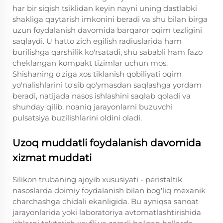
har bir siqish tsiklidan keyin nayni uning dastlabki
shakliga qaytarish imkonini beradi va shu bilan birga
uzun foydalanish davomida barqaror oqim tezligini
saqlaydi. U hatto zich egilish radiuslarida ham
burilishga qarshilik ko'rsatadi, shu sababli ham fazo
cheklangan kompakt tizimlar uchun mos.
Shishaning o'ziga xos tiklanish qobiliyati oqim
yo'nalishlarini to'sib qo'ymasdan saqlashga yordam
beradi, natijada nasos ishlashini saqlab qoladi va
shunday qilib, noaniq jarayonlarni buzuvchi
pulsatsiya buzilishlarini oldini oladi.
Uzoq muddatli foydalanish davomida
xizmat muddati
Silikon trubaning ajoyib xususiyati - peristaltik
nasoslarda doimiy foydalanish bilan bog'liq mexanik
charchashga chidali ekanligida. Bu ayniqsa sanoat
jarayonlarida yoki laboratoriya avtomatlashtirishida