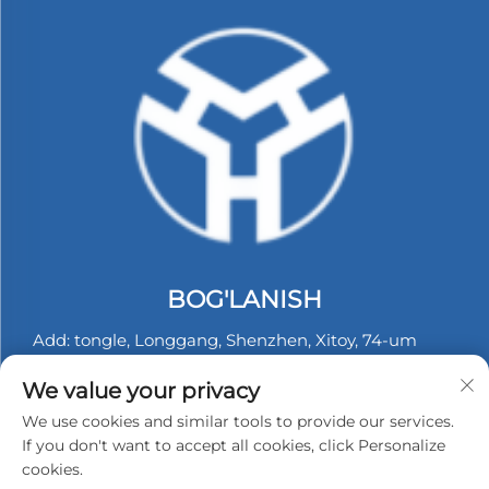
BOG'LANISH
Add: tongle, Longgang, Shenzhen, Xitoy, 74-um
Langbei sanoat zonasida, C korpusining 2-qavati.
We value your privacy
Tel:
+86-13530558584
We use cookies and similar tools to provide our services.
Elektron pochta:
[email protected]
If you don't want to accept all cookies, click Personalize
cookies.