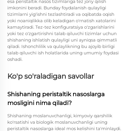
esa peristaltik nasos tizimlariga tez joriy qilish
imkonini beradi. Bunday foydalanish qulayligi
tizimlarni yig'ishni tezlashtiradi va oqibatda oqish
yoki noaniqlikka olib keladigan o'rnatish xatolarini
kamaytiradi. Tez-tez konfiguratsiya o'zgarishlarini
yoki tez o'zgartirishni talab qiluvchi tizimlar uchun
shishaning ishlatish qulayligi uni ayniqsa qimmatli
qiladi. Ishonchlilik va qulaylikning bu ajoyib birligi
talab qiluvchi ish holatlarida uning umumiy foydasi
oshadi.
Ko'p so'raladigan savollar
Shishaning peristaltik nasoslarga
mosligini nima qiladi?
Shishaning moslanuvchanligi, kimyoviy qarshilik
ko'rsatishi va biologik moslanuvchanligi uning
peristaltik nasoslarga ideal mos kelishini ta'minlaydi.