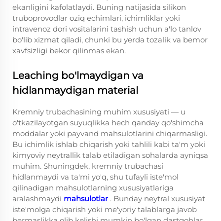
ekanligini kafolatlaydi. Buning natijasida silikon
truboprovodlar oziq echimlari, ichimliklar yoki
intravenoz dori vositalarini tashish uchun a'lo tanlov
bo'lib xizmat qiladi, chunki bu yerda tozalik va bemor
xavfsizligi bekor qilinmas ekan.
Leaching bo'lmaydigan va
hidlanmaydigan material
Kremniy trubachasining muhim xususiyati — u
o'tkazilayotgan suyuqlikka hech qanday qo'shimcha
moddalar yoki payvand mahsulotlarini chiqarmasligi.
Bu ichimlik ishlab chiqarish yoki tahlili kabi ta'm yoki
kimyoviy neytrallik talab etiladigan sohalarda ayniqsa
muhim. Shuningdek, kremniy trubachasi
hidlanmaydi va ta'mi yo'q, shu tufayli iste'mol
qilinadigan mahsulotlarning xususiyatlariga
aralashmaydi
mahsulotlar
. Bunday neytral xususiyat
iste'molga chiqarish yoki me'yoriy talablarga javob
bermaslikka olib kelishi mumkin bo'lgan dastgohlar