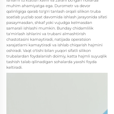
ishlarni to'xtatish xavfli va zararli bo'lgan hollarda
muhim ahamiyatga ega. Durometr va devor
qalinligiga qarab to'g'ri tanlash orqali silikon truba
soatlab yuzlab soat davomida ishlash jarayonida sifati
pasaymasdan, shkaf yoki vujudga kelmasdan
samarali ishlashi mumkin. Bunday chidamlilik
ta'mirlash ishlarini va trubani almashtirish
chastotasini kamaytiradi, natijada operatsion
xarajatlarni kamaytiradi va ishlab chiqarish hajmini
oshiradi. Vaqt o'tishi bilan yuqori sifatli silikon
trubalardan foydalanish doimiy, katta hajmli suyuqlik
tashish talab qilinadigan sohalarda yaxshi foyda
keltiradi.