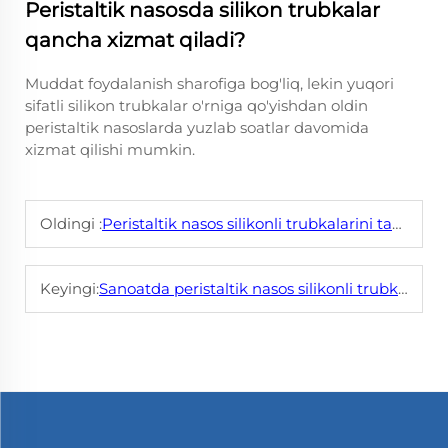
Peristaltik nasosda silikon trubkalar
qancha xizmat qiladi?
Muddat foydalanish sharofiga bog'liq, lekin yuqori
sifatli silikon trubkalar o'rniga qo'yishdan oldin
peristaltik nasoslarda yuzlab soatlar davomida
xizmat qilishi mumkin.
Oldingi :
Peristaltik nasos silikonli trubkalarini tanlashning to'g'ri usuli
Keyingi:
Sanoatda peristaltik nasos silikonli trubkalarining eng yaxshi qo'llanilishi