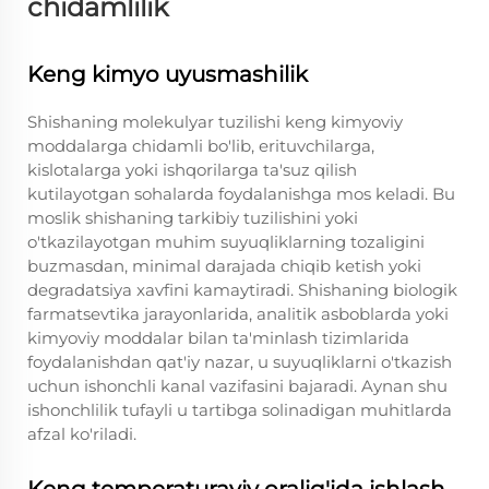
chidamlilik
Keng kimyo uyusmashilik
Shishaning molekulyar tuzilishi keng kimyoviy
moddalarga chidamli bo'lib, erituvchilarga,
kislotalarga yoki ishqorilarga ta'suz qilish
kutilayotgan sohalarda foydalanishga mos keladi. Bu
moslik shishaning tarkibiy tuzilishini yoki
o'tkazilayotgan muhim suyuqliklarning tozaligini
buzmasdan, minimal darajada chiqib ketish yoki
degradatsiya xavfini kamaytiradi. Shishaning biologik
farmatsevtika jarayonlarida, analitik asboblarda yoki
kimyoviy moddalar bilan ta'minlash tizimlarida
foydalanishdan qat'iy nazar, u suyuqliklarni o'tkazish
uchun ishonchli kanal vazifasini bajaradi. Aynan shu
ishonchlilik tufayli u tartibga solinadigan muhitlarda
afzal ko'riladi.