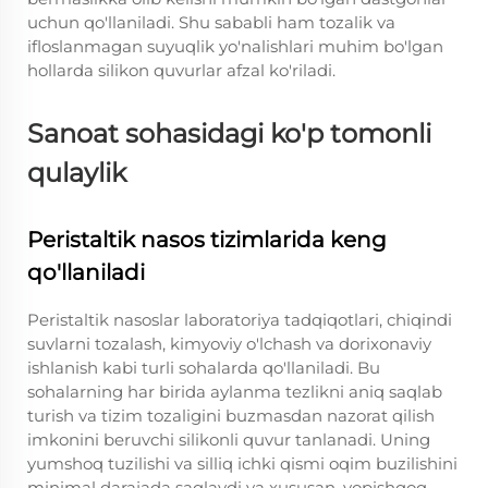
uchun qo'llaniladi. Shu sababli ham tozalik va
ifloslanmagan suyuqlik yo'nalishlari muhim bo'lgan
hollarda silikon quvurlar afzal ko'riladi.
Sanoat sohasidagi ko'p tomonli
qulaylik
Peristaltik nasos tizimlarida keng
qo'llaniladi
Peristaltik nasoslar laboratoriya tadqiqotlari, chiqindi
suvlarni tozalash, kimyoviy o'lchash va dorixonaviy
ishlanish kabi turli sohalarda qo'llaniladi. Bu
sohalarning har birida aylanma tezlikni aniq saqlab
turish va tizim tozaligini buzmasdan nazorat qilish
imkonini beruvchi silikonli quvur tanlanadi. Uning
yumshoq tuzilishi va silliq ichki qismi oqim buzilishini
minimal darajada saqlaydi va xususan, yopishqoq