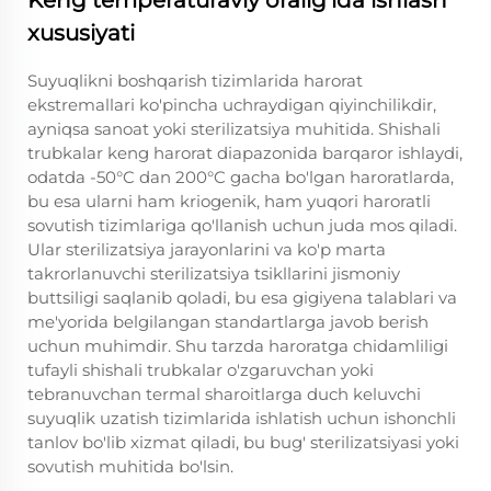
Keng temperaturaviy oralig'ida ishlash
xususiyati
Suyuqlikni boshqarish tizimlarida harorat
ekstremallari ko'pincha uchraydigan qiyinchilikdir,
ayniqsa sanoat yoki sterilizatsiya muhitida. Shishali
trubkalar keng harorat diapazonida barqaror ishlaydi,
odatda -50°C dan 200°C gacha bo'lgan haroratlarda,
bu esa ularni ham kriogenik, ham yuqori haroratli
sovutish tizimlariga qo'llanish uchun juda mos qiladi.
Ular sterilizatsiya jarayonlarini va ko'p marta
takrorlanuvchi sterilizatsiya tsikllarini jismoniy
buttsiligi saqlanib qoladi, bu esa gigiyena talablari va
me'yorida belgilangan standartlarga javob berish
uchun muhimdir. Shu tarzda haroratga chidamliligi
tufayli shishali trubkalar o'zgaruvchan yoki
tebranuvchan termal sharoitlarga duch keluvchi
suyuqlik uzatish tizimlarida ishlatish uchun ishonchli
tanlov bo'lib xizmat qiladi, bu bug' sterilizatsiyasi yoki
sovutish muhitida bo'lsin.