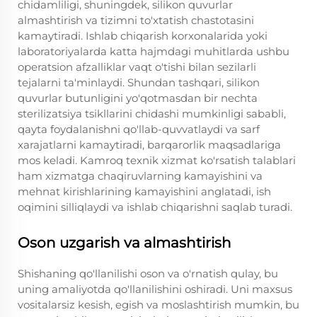
chidamliligi, shuningdek, silikon quvurlar
almashtirish va tizimni to'xtatish chastotasini
kamaytiradi. Ishlab chiqarish korxonalarida yoki
laboratoriyalarda katta hajmdagi muhitlarda ushbu
operatsion afzalliklar vaqt o'tishi bilan sezilarli
tejalarni ta'minlaydi. Shundan tashqari, silikon
quvurlar butunligini yo'qotmasdan bir nechta
sterilizatsiya tsikllarini chidashi mumkinligi sababli,
qayta foydalanishni qo'llab-quvvatlaydi va sarf
xarajatlarni kamaytiradi, barqarorlik maqsadlariga
mos keladi. Kamroq texnik xizmat ko'rsatish talablari
ham xizmatga chaqiruvlarning kamayishini va
mehnat kirishlarining kamayishini anglatadi, ish
oqimini silliqlaydi va ishlab chiqarishni saqlab turadi.
Oson uzgarish va almashtirish
Shishaning qo'llanilishi oson va o'rnatish qulay, bu
uning amaliyotda qo'llanilishini oshiradi. Uni maxsus
vositalarsiz kesish, egish va moslashtirish mumkin, bu