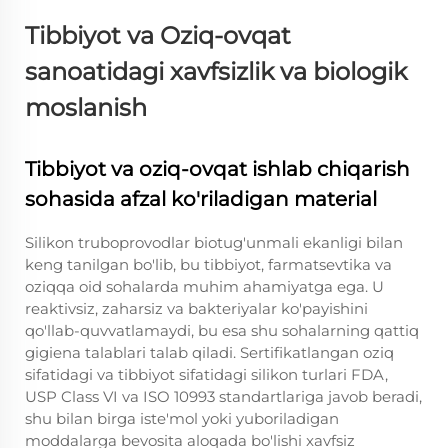
Tibbiyot va Oziq-ovqat
sanoatidagi xavfsizlik va biologik
moslanish
Tibbiyot va oziq-ovqat ishlab chiqarish
sohasida afzal ko'riladigan material
Silikon truboprovodlar biotug'unmali ekanligi bilan
keng tanilgan bo'lib, bu tibbiyot, farmatsevtika va
oziqqa oid sohalarda muhim ahamiyatga ega. U
reaktivsiz, zaharsiz va bakteriyalar ko'payishini
qo'llab-quvvatlamaydi, bu esa shu sohalarning qattiq
gigiena talablari talab qiladi. Sertifikatlangan oziq
sifatidagi va tibbiyot sifatidagi silikon turlari FDA,
USP Class VI va ISO 10993 standartlariga javob beradi,
shu bilan birga iste'mol yoki yuboriladigan
moddalarga bevosita aloqada bo'lishi xavfsiz