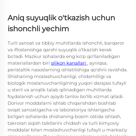
Aniq suyuqlik o'tkazish uchun
ishonchli yechim
Turli sanoat va tibbiy muhitlarda ishonchli, barqaror
va ifloslanishga qarshi suyuqlik o'tkazish kerak
bo'ladi. Mazkur sohalarda eng ko'p qo'llaniladigan
materiallardan biri
silikon kanallari
, ayniqsa,
peristaltik nasoslarning ishlatilishiga qo'shni ravishda.
Shishaning moslashuvchanligi, chidamliligi va
biologik moslanuvchanligining yuqori darajasi tufayli
u steril va aniqlik talab qilinadigan muhitlarda
foydalanish uchun ajoyib tanlov bo'lib xizmat qiladi.
Dorivor moddalarni ishlab chiqarishdan boshlab
ovqat sanoatigacha va laboratoriya ishlarigacha
bo'lgan sohalarda shishaning bosim ostida ishlash,
takroran siqish tsikllarini chidash va turli kimyoviy
moddalar bilan moslashuvchanligi tufayli u markaziy