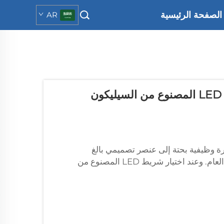
الصفحة الرئيسية
AR
كيف تختار درجة حرارة اللون المناسبة لشريط LED المصنوع من السيليكون
 وظيفية بحتة إلى عنصر تصميمي بالغ
الأهمية يؤثر في كلٍّ من سهولة استخدام مساحة العمل والجو العام. وعند اختيار شريط LED المصنوع من