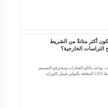
ع من السيليكون أكثر متانةً من الشريط
ت، يواجه مالكو العقارات ومحترفو التصميم
قرارًا بالغ الأهمية بين شرائط LED المغلفة بالسيليكون وشرائط LED المغلفة بالبولي فينيل كلورايد