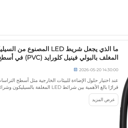
ما الذي يجعل شريط LED المصنو
المغلف بالبولي فينيل كلورايد (PVC) في أسطح التراسات الخارجية؟
2026-05-20 14:30:00
عند اختيار حلول الإضاءة للبيئات الخارجية مثل أسطح التراسا
(PVC). وتفرض ظروف التركيب الخارجي القاسية — ومنها التقلبات الشديدة في درجات الحرارة...
عرض المزيد