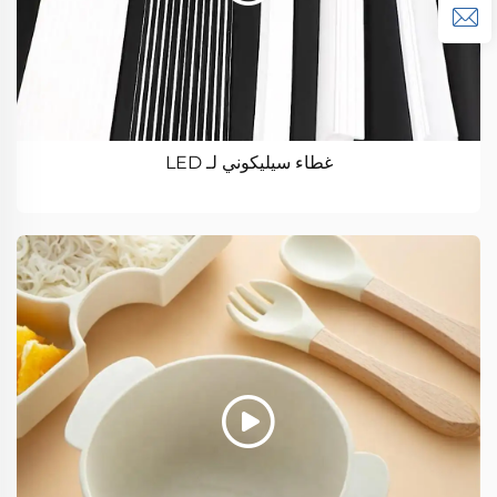
غطاء سيليكوني لـ LED