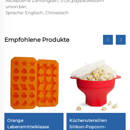
Akzeptierte Zahlungsart: t/t,l/c,paypal,western
union,bar;
Sprache: Englisch, Chinesisch
Empfohlene Produkte
Orange
Küchenutensilien
Lebensmittelklasse
Silikon-Popcorn-