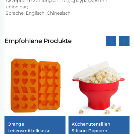
Akzeptierte Zahlungsart: t/t,l/c,paypal,western
union,bar;
Sprache: Englisch, Chinesisch
Empfohlene Produkte
Orange
Küchenutensilien
Lebensmittelklasse
Silikon-Popcorn-