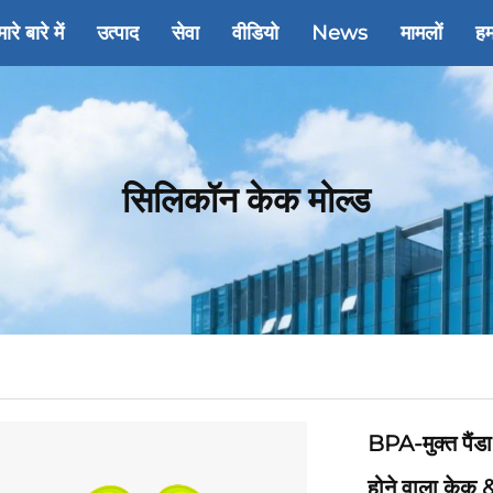
ारे बारे में
उत्पाद
सेवा
वीडियो
News
मामलों
हम
सिलिकॉन केक मोल्ड
BPA-मुक्त पैंड
होने वाला केक &