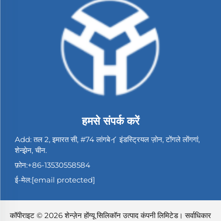
हमसे संपर्क करें
Add: तल 2, इमारत सी, #74 लांगबेイ इंडस्ट्रियल ज़ोन, टोंगले लोंगगां,
शेन्झ़ेन, चीन.
फ़ोन:
+86-13530558584
ई-मेल:
[email protected]
कॉपीराइट © 2026 शेन्ज़ेन होंग्यू सिलिकॉन उत्पाद कंपनी लिमिटेड। सर्वाधिकार