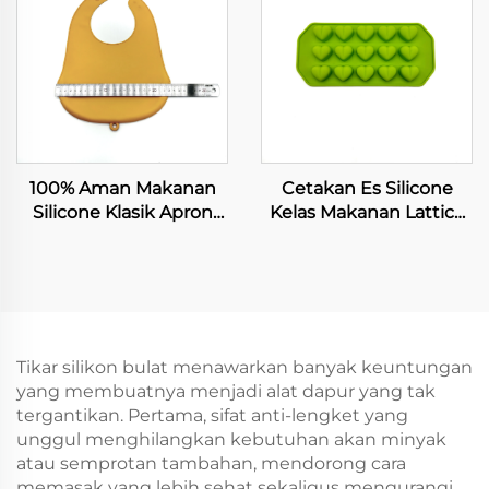
Makanan Grade Selang
Dewasa
100% Aman Makanan
Cetakan Es Silicone
Silicone Klasik Apron
Kelas Makanan Lattice
Bayi Mudah
Permen Karet Kue
Dibersihkan
Cokelat Nampan untuk
Perlengkapan Makan
Hiasan Kue Ulang
Anak
Tahun DIY Alat
Pembakaran Lem
Hiasan
Tikar silikon bulat menawarkan banyak keuntungan
yang membuatnya menjadi alat dapur yang tak
tergantikan. Pertama, sifat anti-lengket yang
unggul menghilangkan kebutuhan akan minyak
atau semprotan tambahan, mendorong cara
memasak yang lebih sehat sekaligus mengurangi