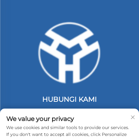
HUBUNGI KAMI
Add: lantai 2, Gedung C. #74 Kawasan Industri
Langbei. Tongle Longgang. Shenzhen, China.
We value your privacy
Telp:
+86-13530558584
We use cookies and similar tools to provide our services.
If you don't want to accept all cookies, click Personalize
E-Mail:
[email protected]