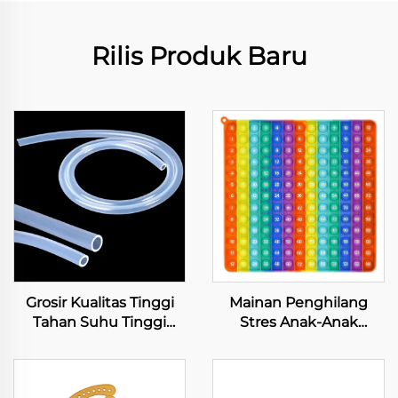
Rilis Produk Baru
Grosir Kualitas Tinggi
Mainan Penghilang
Tahan Suhu Tinggi
Stres Anak-Anak
Warna Kustom 100%
Berbahan Silicone
Bebas BPA Tabung
Penenang Dorongan
Silicone Medis Bahan
Untuk Anak-Anak