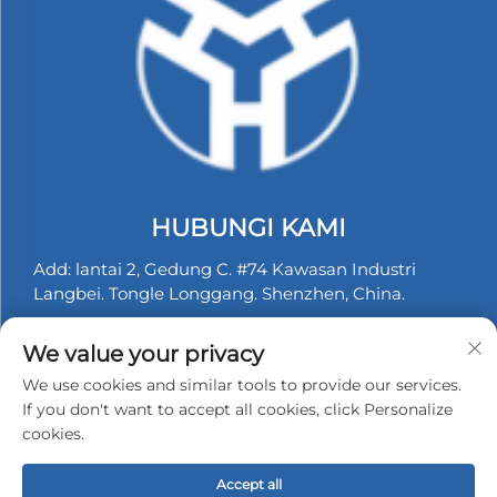
HUBUNGI KAMI
Add: lantai 2, Gedung C. #74 Kawasan Industri
Langbei. Tongle Longgang. Shenzhen, China.
Telp:
+86-13530558584
We value your privacy
E-Mail:
[email protected]
We use cookies and similar tools to provide our services.
If you don't want to accept all cookies, click Personalize
cookies.
Hak cipta © 2025 Shenzhen Hongyu Silicone Products
Accept all