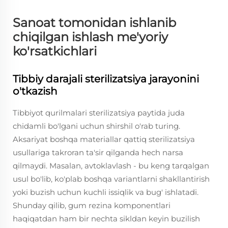
Sanoat tomonidan ishlanib
chiqilgan ishlash me'yoriy
ko'rsatkichlari
Tibbiy darajali sterilizatsiya jarayonini
o'tkazish
Tibbiyot qurilmalari sterilizatsiya paytida juda
chidamli bo'lgani uchun shirshil o'rab turing.
Aksariyat boshqa materiallar qattiq sterilizatsiya
usullariga takroran ta'sir qilganda hech narsa
qilmaydi. Masalan, avtoklavlash - bu keng tarqalgan
usul bo'lib, ko'plab boshqa variantlarni shakllantirish
yoki buzish uchun kuchli issiqlik va bug' ishlatadi.
Shunday qilib, gum rezina komponentlari
haqiqatdan ham bir nechta sikldan keyin buzilish