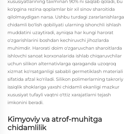
xususiyatlarining taxminan 90% ni saqlab qoladi, bu
ko'pgina rezina qoplamlar bir xil sinov sharoitida
qilolmaydigan narsa. Ushbu turdagi zararlanishlarga
chidamli bo'lish qobiliyati ularning ishonchli ishlash
muddatini uzaytiradi, ayniqsa har kungi harorat
o'zgarishlarini boshdan kechiruvchi jihozlarda
muhimdir. Harorati doim o'zgaruvchan sharoitlarda
ishlovchi sanoat korxonalarida ishlab chiqaruvchilar
uchun silikon alternativlarga qaraganda uzoqroq
xizmat ko'rsatganligi sababli germetiklash materiali
sifatida afzal ko'riladi. Silikon polimerlarning takroriy
issiqlik shoklariga yaxshi chidamli ekanligi mazkur
xususiyat tufayli vaqtni o'ttiz xarajatlarni tejash
imkonini beradi.
Kimyoviy va atrof-muhitga
chidamlilik