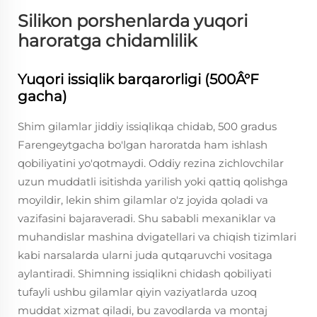
Silikon porshenlarda yuqori
haroratga chidamlilik
Yuqori issiqlik barqarorligi (500Â°F
gacha)
Shim gilamlar jiddiy issiqlikqa chidab, 500 gradus
Farengeytgacha bo'lgan haroratda ham ishlash
qobiliyatini yo'qotmaydi. Oddiy rezina zichlovchilar
uzun muddatli isitishda yarilish yoki qattiq qolishga
moyildir, lekin shim gilamlar o'z joyida qoladi va
vazifasini bajaraveradi. Shu sababli mexaniklar va
muhandislar mashina dvigatellari va chiqish tizimlari
kabi narsalarda ularni juda qutqaruvchi vositaga
aylantiradi. Shimning issiqlikni chidash qobiliyati
tufayli ushbu gilamlar qiyin vaziyatlarda uzoq
muddat xizmat qiladi, bu zavodlarda va montaj