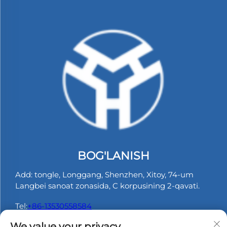
BOG'LANISH
Add: tongle, Longgang, Shenzhen, Xitoy, 74-um
Langbei sanoat zonasida, C korpusining 2-qavati.
Tel:
+86-13530558584
We value your privacy
Elektron pochta:
[email protected]