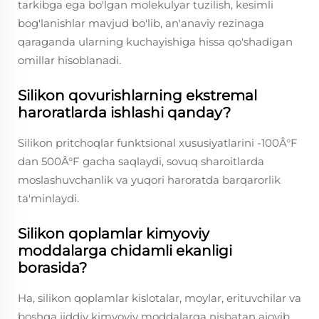
tarkibga ega bo'lgan molekulyar tuzilish, kesimli
bog'lanishlar mavjud bo'lib, an'anaviy rezinaga
qaraganda ularning kuchayishiga hissa qo'shadigan
omillar hisoblanadi.
Silikon qovurishlarning ekstremal
haroratlarda ishlashi qanday?
Silikon pritchoqlar funktsional xususiyatlarini -100Â°F
dan 500Â°F gacha saqlaydi, sovuq sharoitlarda
moslashuvchanlik va yuqori haroratda barqarorlik
ta'minlaydi.
Silikon qoplamlar kimyoviy
moddalarga chidamli ekanligi
borasida?
Ha, silikon qoplamlar kislotalar, moylar, erituvchilar va
boshqa jiddiy kimyoviy moddalarga nisbatan ajoyib