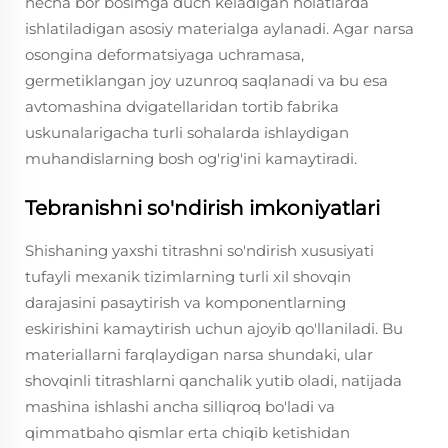
necha bor bosimga duch keladigan holatlarda
ishlatiladigan asosiy materialga aylanadi. Agar narsa
osongina deformatsiyaga uchramasa,
germetiklangan joy uzunroq saqlanadi va bu esa
avtomashina dvigatellaridan tortib fabrika
uskunalarigacha turli sohalarda ishlaydigan
muhandislarning bosh og'rig'ini kamaytiradi.
Tebranishni so'ndirish imkoniyatlari
Shishaning yaxshi titrashni so'ndirish xususiyati
tufayli mexanik tizimlarning turli xil shovqin
darajasini pasaytirish va komponentlarning
eskirishini kamaytirish uchun ajoyib qo'llaniladi. Bu
materiallarni farqlaydigan narsa shundaki, ular
shovqinli titrashlarni qanchalik yutib oladi, natijada
mashina ishlashi ancha silliqroq bo'ladi va
qimmatbaho qismlar erta chiqib ketishidan