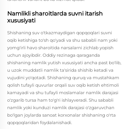
Namlikli sharoitlarda suvni itarish
xususiyati
Shishaning suv o'tkazmaydigan qopqoqlari suvni
oqib ketishiga to'sh qo'yadi va shu sababli nam yoki
yomg'irli havo sharoitida narsalarni zichlab yopish
uchun ajoyibdir. Oddiy rezinaga qaraganda
shishaning namlik yutish xususiyati ancha past bo'lib,
u uzok muddatli namlik ta'sirida shishib ketadi va
vujudini yo'qotadi. Shishaning quruq va mustahkam
qolish tufayli quvurlar orqali suv oqib ketish ehtimoli
kamayadi va shu tufayli moslamalar namlik darajasi
o'zgarib tursa ham to'g'ri ishlayveradi. Shu sababli
namlik yoki kunduzi namlik darajasi o'zgaruvchan
bo'lgan joylarda sanoat korxonalar shishaning o'rta
qopqoqlaridan foydalanishadi.