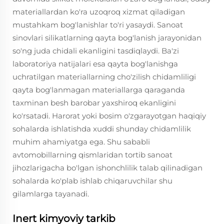
materiallardan ko'ra uzoqroq xizmat qiladigan
mustahkam bog'lanishlar to'ri yasaydi. Sanoat
sinovlari silikatlarning qayta bog'lanish jarayonidan
so'ng juda chidali ekanligini tasdiqlaydi. Ba'zi
laboratoriya natijalari esa qayta bog'lanishga
uchratilgan materiallarning cho'zilish chidamliligi
qayta bog'lanmagan materiallarga qaraganda
taxminan besh barobar yaxshiroq ekanligini
ko'rsatadi. Harorat yoki bosim o'zgarayotgan haqiqiy
sohalarda ishlatishda xuddi shunday chidamlilik
muhim ahamiyatga ega. Shu sababli
avtomobillarning qismlaridan tortib sanoat
jihozlarigacha bo'lgan ishonchlilik talab qilinadigan
sohalarda ko'plab ishlab chiqaruvchilar shu
gilamlarga tayanadi.
Inert kimyoviy tarkib