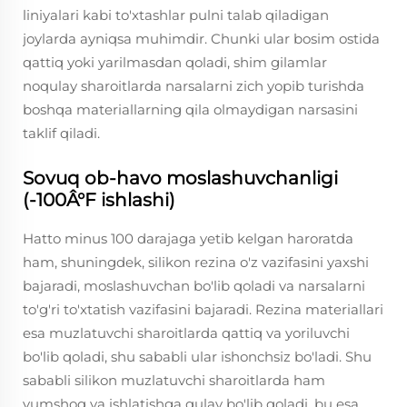
liniyalari kabi to'xtashlar pulni talab qiladigan
joylarda ayniqsa muhimdir. Chunki ular bosim ostida
qattiq yoki yarilmasdan qoladi, shim gilamlar
noqulay sharoitlarda narsalarni zich yopib turishda
boshqa materiallarning qila olmaydigan narsasini
taklif qiladi.
Sovuq ob-havo moslashuvchanligi
(-100Â°F ishlashi)
Hatto minus 100 darajaga yetib kelgan haroratda
ham, shuningdek, silikon rezina o'z vazifasini yaxshi
bajaradi, moslashuvchan bo'lib qoladi va narsalarni
to'g'ri to'xtatish vazifasini bajaradi. Rezina materiallari
esa muzlatuvchi sharoitlarda qattiq va yoriluvchi
bo'lib qoladi, shu sababli ular ishonchsiz bo'ladi. Shu
sababli silikon muzlatuvchi sharoitlarda ham
yumshoq va ishlatishga qulay bo'lib qoladi, bu esa