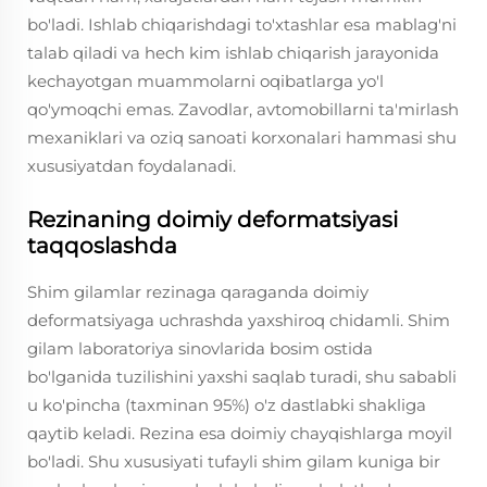
bo'ladi. Ishlab chiqarishdagi to'xtashlar esa mablag'ni
talab qiladi va hech kim ishlab chiqarish jarayonida
kechayotgan muammolarni oqibatlarga yo'l
qo'ymoqchi emas. Zavodlar, avtomobillarni ta'mirlash
mexaniklari va oziq sanoati korxonalari hammasi shu
xususiyatdan foydalanadi.
Rezinaning doimiy deformatsiyasi
taqqoslashda
Shim gilamlar rezinaga qaraganda doimiy
deformatsiyaga uchrashda yaxshiroq chidamli. Shim
gilam laboratoriya sinovlarida bosim ostida
bo'lganida tuzilishini yaxshi saqlab turadi, shu sababli
u ko'pincha (taxminan 95%) o'z dastlabki shakliga
qaytib keladi. Rezina esa doimiy chayqishlarga moyil
bo'ladi. Shu xususiyati tufayli shim gilam kuniga bir