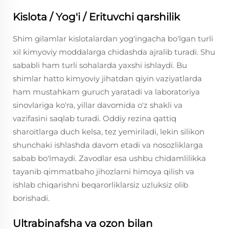
Kislota / Yog'i / Erituvchi qarshilik
Shim gilamlar kislotalardan yog'ingacha bo'lgan turli
xil kimyoviy moddalarga chidashda ajralib turadi. Shu
sababli ham turli sohalarda yaxshi ishlaydi. Bu
shimlar hatto kimyoviy jihatdan qiyin vaziyatlarda
ham mustahkam guruch yaratadi va laboratoriya
sinovlariga ko'ra, yillar davomida o'z shakli va
vazifasini saqlab turadi. Oddiy rezina qattiq
sharoitlarga duch kelsa, tez yemiriladi, lekin silikon
shunchaki ishlashda davom etadi va nosozliklarga
sabab bo'lmaydi. Zavodlar esa ushbu chidamlilikka
tayanib qimmatbaho jihozlarni himoya qilish va
ishlab chiqarishni beqarorliklarsiz uzluksiz olib
borishadi.
Ultrabinafsha va ozon bilan