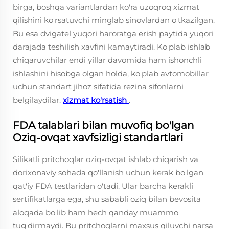
birga, boshqa variantlardan ko'ra uzoqroq xizmat
qilishini ko'rsatuvchi minglab sinovlardan o'tkazilgan.
Bu esa dvigatel yuqori haroratga erish paytida yuqori
darajada teshilish xavfini kamaytiradi. Ko'plab ishlab
chiqaruvchilar endi yillar davomida ham ishonchli
ishlashini hisobga olgan holda, ko'plab avtomobillar
uchun standart jihoz sifatida rezina sifonlarni
belgilaydilar.
xizmat ko'rsatish
.
FDA talablari bilan muvofiq bo'lgan
Oziq-ovqat xavfsizligi standartlari
Silikatli pritchoqlar oziq-ovqat ishlab chiqarish va
dorixonaviy sohada qo'llanish uchun kerak bo'lgan
qat'iy FDA testlaridan o'tadi. Ular barcha kerakli
sertifikatlarga ega, shu sababli oziq bilan bevosita
aloqada bo'lib ham hech qanday muammo
tug'dirmaydi. Bu pritchoqlarni maxsus qiluvchi narsa