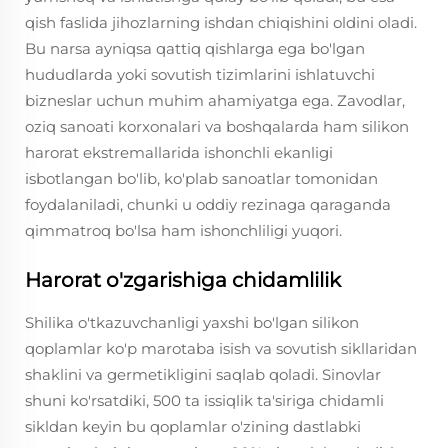
qish faslida jihozlarning ishdan chiqishini oldini oladi.
Bu narsa ayniqsa qattiq qishlarga ega bo'lgan
hududlarda yoki sovutish tizimlarini ishlatuvchi
bizneslar uchun muhim ahamiyatga ega. Zavodlar,
oziq sanoati korxonalari va boshqalarda ham silikon
harorat ekstremallarida ishonchli ekanligi
isbotlangan bo'lib, ko'plab sanoatlar tomonidan
foydalaniladi, chunki u oddiy rezinaga qaraganda
qimmatroq bo'lsa ham ishonchliligi yuqori.
Harorat o'zgarishiga chidamlilik
Shilika o'tkazuvchanligi yaxshi bo'lgan silikon
qoplamlar ko'p marotaba isish va sovutish sikllaridan
shaklini va germetikligini saqlab qoladi. Sinovlar
shuni ko'rsatdiki, 500 ta issiqlik ta'siriga chidamli
sikldan keyin bu qoplamlar o'zining dastlabki