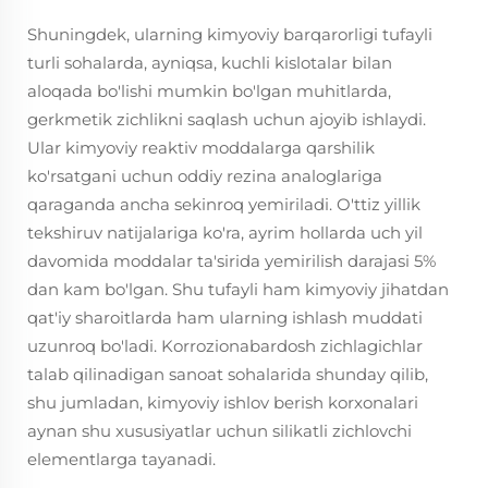
Shuningdek, ularning kimyoviy barqarorligi tufayli
turli sohalarda, ayniqsa, kuchli kislotalar bilan
aloqada bo'lishi mumkin bo'lgan muhitlarda,
gerkmetik zichlikni saqlash uchun ajoyib ishlaydi.
Ular kimyoviy reaktiv moddalarga qarshilik
ko'rsatgani uchun oddiy rezina analoglariga
qaraganda ancha sekinroq yemiriladi. O'ttiz yillik
tekshiruv natijalariga ko'ra, ayrim hollarda uch yil
davomida moddalar ta'sirida yemirilish darajasi 5%
dan kam bo'lgan. Shu tufayli ham kimyoviy jihatdan
qat'iy sharoitlarda ham ularning ishlash muddati
uzunroq bo'ladi. Korrozionabardosh zichlagichlar
talab qilinadigan sanoat sohalarida shunday qilib,
shu jumladan, kimyoviy ishlov berish korxonalari
aynan shu xususiyatlar uchun silikatli zichlovchi
elementlarga tayanadi.