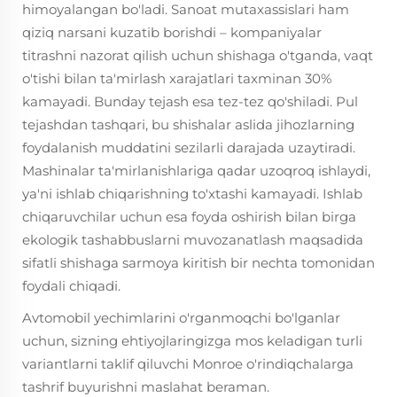
himoyalangan bo'ladi. Sanoat mutaxassislari ham
qiziq narsani kuzatib borishdi – kompaniyalar
titrashni nazorat qilish uchun shishaga o'tganda, vaqt
o'tishi bilan ta'mirlash xarajatlari taxminan 30%
kamayadi. Bunday tejash esa tez-tez qo'shiladi. Pul
tejashdan tashqari, bu shishalar aslida jihozlarning
foydalanish muddatini sezilarli darajada uzaytiradi.
Mashinalar ta'mirlanishlariga qadar uzoqroq ishlaydi,
ya'ni ishlab chiqarishning to'xtashi kamayadi. Ishlab
chiqaruvchilar uchun esa foyda oshirish bilan birga
ekologik tashabbuslarni muvozanatlash maqsadida
sifatli shishaga sarmoya kiritish bir nechta tomonidan
foydali chiqadi.
Avtomobil yechimlarini o'rganmoqchi bo'lganlar
uchun, sizning ehtiyojlaringizga mos keladigan turli
variantlarni taklif qiluvchi Monroe o'rindiqchalarga
tashrif buyurishni maslahat beraman.