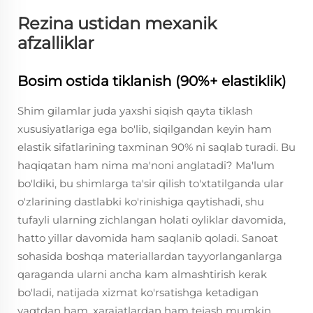
Rezina ustidan mexanik
afzalliklar
Bosim ostida tiklanish (90%+ elastiklik)
Shim gilamlar juda yaxshi siqish qayta tiklash
xususiyatlariga ega bo'lib, siqilgandan keyin ham
elastik sifatlarining taxminan 90% ni saqlab turadi. Bu
haqiqatan ham nima ma'noni anglatadi? Ma'lum
bo'ldiki, bu shimlarga ta'sir qilish to'xtatilganda ular
o'zlarining dastlabki ko'rinishiga qaytishadi, shu
tufayli ularning zichlangan holati oyliklar davomida,
hatto yillar davomida ham saqlanib qoladi. Sanoat
sohasida boshqa materiallardan tayyorlanganlarga
qaraganda ularni ancha kam almashtirish kerak
bo'ladi, natijada xizmat ko'rsatishga ketadigan
vaqtdan ham, xarajatlardan ham tejash mumkin