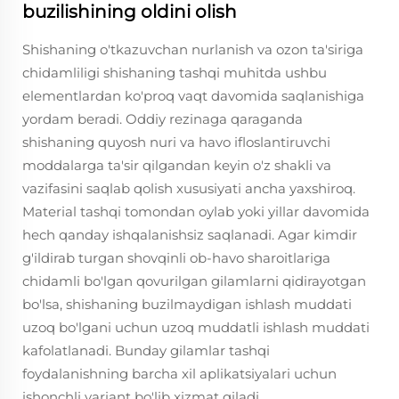
buzilishining oldini olish
Shishaning o'tkazuvchan nurlanish va ozon ta'siriga
chidamliligi shishaning tashqi muhitda ushbu
elementlardan ko'proq vaqt davomida saqlanishiga
yordam beradi. Oddiy rezinaga qaraganda
shishaning quyosh nuri va havo ifloslantiruvchi
moddalarga ta'sir qilgandan keyin o'z shakli va
vazifasini saqlab qolish xususiyati ancha yaxshiroq.
Material tashqi tomondan oylab yoki yillar davomida
hech qanday ishqalanishsiz saqlanadi. Agar kimdir
g'ildirab turgan shovqinli ob-havo sharoitlariga
chidamli bo'lgan qovurilgan gilamlarni qidirayotgan
bo'lsa, shishaning buzilmaydigan ishlash muddati
uzoq bo'lgani uchun uzoq muddatli ishlash muddati
kafolatlanadi. Bunday gilamlar tashqi
foydalanishning barcha xil aplikatsiyalari uchun
ishonchli variant bo'lib xizmat qiladi.