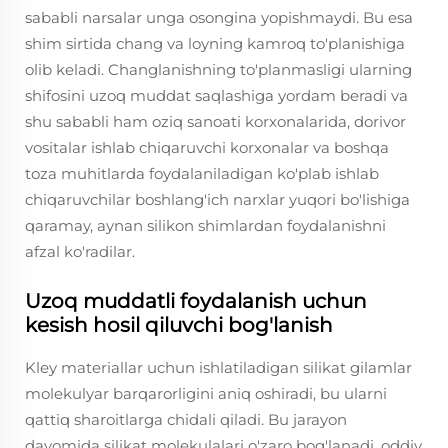
sababli narsalar unga osongina yopishmaydi. Bu esa
shim sirtida chang va loyning kamroq to'planishiga
olib keladi. Changlanishning to'planmasligi ularning
shifosini uzoq muddat saqlashiga yordam beradi va
shu sababli ham oziq sanoati korxonalarida, dorivor
vositalar ishlab chiqaruvchi korxonalar va boshqa
toza muhitlarda foydalaniladigan ko'plab ishlab
chiqaruvchilar boshlang'ich narxlar yuqori bo'lishiga
qaramay, aynan silikon shimlardan foydalanishni
afzal ko'radilar.
Uzoq muddatli foydalanish uchun
kesish hosil qiluvchi bog'lanish
Kley materiallar uchun ishlatiladigan silikat gilamlar
molekulyar barqarorligini aniq oshiradi, bu ularni
qattiq sharoitlarga chidali qiladi. Bu jarayon
davomida silikat molekulalari o'zaro bog'lanadi, oddiy