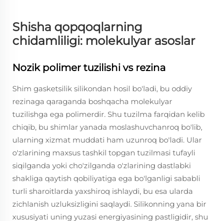
Shisha qopqoqlarning
chidamliligi: molekulyar asoslar
Nozik polimer tuzilishi vs rezina
Shim gasketsilik silikondan hosil bo'ladi, bu oddiy
rezinaga qaraganda boshqacha molekulyar
tuzilishga ega polimerdir. Shu tuzilma farqidan kelib
chiqib, bu shimlar yanada moslashuvchanroq bo'lib,
ularning xizmat muddati ham uzunroq bo'ladi. Ular
o'zlarining maxsus tashkil topgan tuzilmasi tufayli
siqilganda yoki cho'zilganda o'zlarining dastlabki
shakliga qaytish qobiliyatiga ega bo'lganligi sababli
turli sharoitlarda yaxshiroq ishlaydi, bu esa ularda
zichlanish uzluksizligini saqlaydi. Silikonning yana bir
xususiyati uning yuzasi energiyasining pastligidir, shu