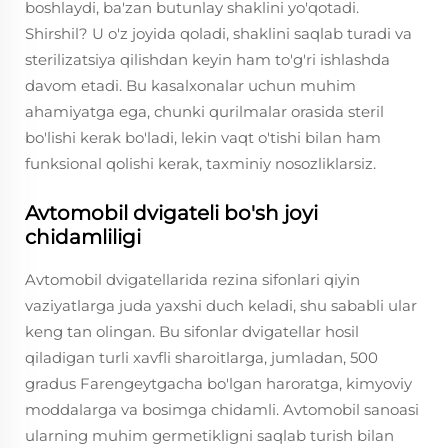
boshlaydi, ba'zan butunlay shaklini yo'qotadi.
Shirshil? U o'z joyida qoladi, shaklini saqlab turadi va
sterilizatsiya qilishdan keyin ham to'g'ri ishlashda
davom etadi. Bu kasalxonalar uchun muhim
ahamiyatga ega, chunki qurilmalar orasida steril
bo'lishi kerak bo'ladi, lekin vaqt o'tishi bilan ham
funksional qolishi kerak, taxminiy nosozliklarsiz.
Avtomobil dvigateli bo'sh joyi
chidamliligi
Avtomobil dvigatellarida rezina sifonlari qiyin
vaziyatlarga juda yaxshi duch keladi, shu sababli ular
keng tan olingan. Bu sifonlar dvigatellar hosil
qiladigan turli xavfli sharoitlarga, jumladan, 500
gradus Farengeytgacha bo'lgan haroratga, kimyoviy
moddalarga va bosimga chidamli. Avtomobil sanoasi
ularning muhim germetikligni saqlab turish bilan