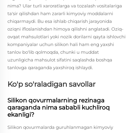
nima? Ular turli xaroratlarga va tozalash vositalariga
ta'sir qilishdan ham zararli kimyoviy moddalarni
chiqarmaydi. Bu esa ishlab chiqarish jarayonida
oziqni ifloslanishdan himoya qilishni anglatadi. Oziq-
ovqat mahsulotlari yoki nozik dorilarni qayta ishlovchi
kompaniyalar uchun silikon hali ham eng yaxshi
tanlov bo'lib qolmoqda, chunki u muddat
uzunligicha mahsulot sifatini saqlashda boshqa
tanlovga qaraganda yaxshiroq ishlaydi.
Ko'p so'raladigan savollar
Silikon qovurmalarning rezinaga
qaraganda nima sababli kuchliroq
ekanligi?
Silikon qovurmalarda guruhlanmagan kimyoviy