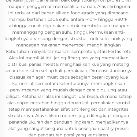
berkelanjutan dan efisien baik bagi tukang roti profesional
maupun penggemar memasak di rumah. Alas serbaguna
ini terbuat dari bahan silikon food-grade yang dirancang
mampu bertahan pada suhu antara -40°F hingga 480°F,
sehingga cocok digunakan untuk membekukan maupun
memanggang dengan suhu tinggi. Permukaan anti-
lengketnya dirancang dengan struktur molekuler unik yang
mencegah makanan menempel, menghilangkan
kebutuhan minyak tambahan, semprotan, atau kertas roti.
Alas ini memiliki inti jaring fiberglass yang memastikan
distribusi panas merata, menghasilkan kue yang matang
secara konsisten setiap kali pemakaian. Dimensi standarnya
disesuaikan agar muat pada sebagian besar loyang kue
komersial, sementara kelenturannya memungkinkan
penyimpanan yang mudah dengan cara digulung atau
dilipat. Ketahanan alas ini sangat luar biasa, di mana setiap
alas dapat bertahan hingga ribuan kali pemakaian sambil
tetap mempertahankan sifat anti-lengket dan integritas
strukturnya. Alas silikon modern juga dilengkapi dengan
penanda ukuran dan panduan lingkaran, menjadikannya
alat yang sangat berguna untuk pekerjaan pastry presisi
dan pengaturan porsi yang konsisten.