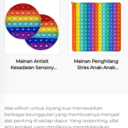
untuk Pelindung Meja
Bebas BPA Tabung
Silicone Medis Bahan
Makanan Grade Selang
Mainan Antisit
Mainan Penghilang
Kesadaran Sensory
Stres Anak-Anak
Bubble Silikon Pop Pop
Berbahan Silicone
Anak-anak Dewasa
Penenang Dorongan
Kebutuhan Khusus
Untuk Anak-Anak
Retractable Hadiah
Dewasa
Paskah Pelampiasan
Stres Kontemporer
Alas silikon untuk loyang kue menawarkan
berbagai keunggulan yang membuatnya menjadi
alat penting di setiap dapur. Yang terpenting, sifat
anti-lengket yang dimilikinya menghilangkan