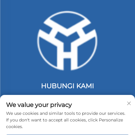
HUBUNGI KAMI
Add: lantai 2, Gedung C. #74 Kawasan Industri
Langbei. Tongle Longgang. Shenzhen, China.
We value your privacy
Telp:
+86-13530558584
We use cookies and similar tools to provide our services.
If you don't want to accept all cookies, click Personalize
E-Mail:
[email protected]
cookies.