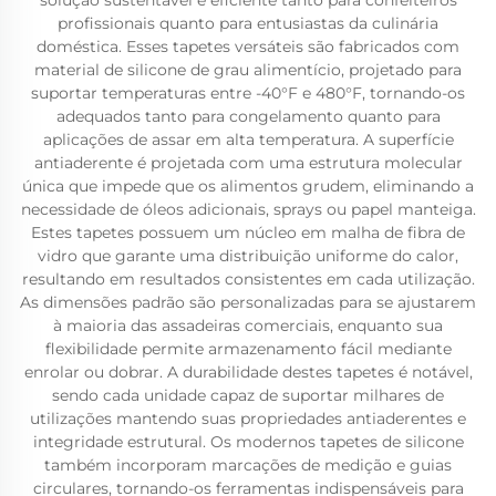
solução sustentável e eficiente tanto para confeiteiros
profissionais quanto para entusiastas da culinária
doméstica. Esses tapetes versáteis são fabricados com
material de silicone de grau alimentício, projetado para
suportar temperaturas entre -40°F e 480°F, tornando-os
adequados tanto para congelamento quanto para
aplicações de assar em alta temperatura. A superfície
antiaderente é projetada com uma estrutura molecular
única que impede que os alimentos grudem, eliminando a
necessidade de óleos adicionais, sprays ou papel manteiga.
Estes tapetes possuem um núcleo em malha de fibra de
vidro que garante uma distribuição uniforme do calor,
resultando em resultados consistentes em cada utilização.
As dimensões padrão são personalizadas para se ajustarem
à maioria das assadeiras comerciais, enquanto sua
flexibilidade permite armazenamento fácil mediante
enrolar ou dobrar. A durabilidade destes tapetes é notável,
sendo cada unidade capaz de suportar milhares de
utilizações mantendo suas propriedades antiaderentes e
integridade estrutural. Os modernos tapetes de silicone
também incorporam marcações de medição e guias
circulares, tornando-os ferramentas indispensáveis para