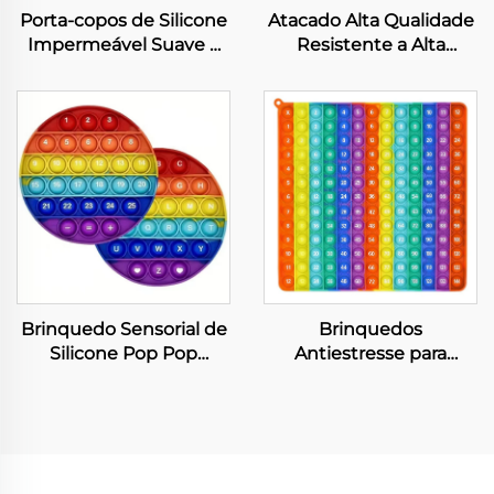
Porta-copos de Silicone
Atacado Alta Qualidade
Impermeável Suave e
Resistente a Alta
Antiderrapante para
Temperatura Cor
Proteção da Mesa
Personalizada 100%
Livre de BPA Tubo
Médico de Silicone Grau
Alimentício Mangueiras
Brinquedo Sensorial de
Brinquedos
Silicone Pop Pop
Antiestresse para
Bubble para Adultos e
Crianças Brinquedos de
Crianças com
Silicone Redutores de
Necessidades Especiais
Estresse Bolhas de
Retrátil Presente de
Pressão para Crianças e
Páscoa Alívio do
Adultos