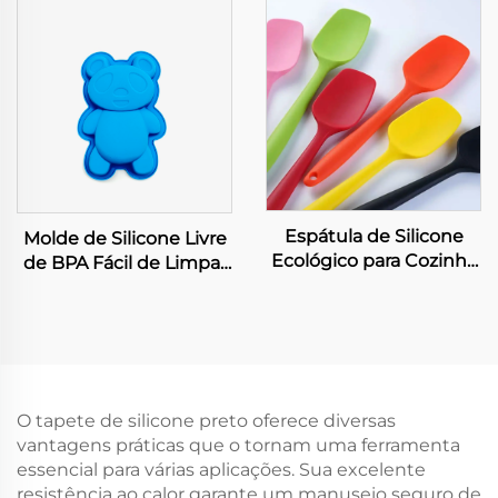
Personalizada 100%
e Secar, Muito Flexível,
Livre de BPA Tubo
Tapetes de Secagem
Médico de Silicone Grau
para Uso em Mesas
Alimentício Mangueiras
Espátula de Silicone
Molde de Silicone Livre
Ecológico para Cozinha
de BPA Fácil de Limpar
e Bolo Conjunto
Grau Alimentício
Embalado com Faca em
Ferramentas para
Saco para Uso em Louça
Criação de Bolo e Sabão
Sustentável para Uso
em Padaria e Velas
O tapete de silicone preto oferece diversas
vantagens práticas que o tornam uma ferramenta
essencial para várias aplicações. Sua excelente
resistência ao calor garante um manuseio seguro de