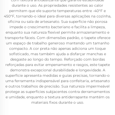
com textura antideslizante que garante estabilidade
durante o uso. As propriedades resistentes ao calor
permitem que ele suporte temperaturas entre -40°F e
450°F, tornando-o ideal para diversas aplicações na cozinha,
oficina ou sala de artesanato. Sua superfície não porosa
impede o crescimento bacteriano e facilita a limpeza,
enquanto sua natureza flexível permite armazenamento e
transporte fáceis. Com dimensões padrão, o tapete oferece
um espaço de trabalho generoso mantendo um tamanho
compacto. A cor preta não apenas adiciona um toque
sofisticado, mas também ajuda a disfarçar manchas e
desgaste ao longo do tempo. Reforçado com bordas
reforçadas para evitar empenamento e rasgos, este tapete
demonstra excepcional durabilidade e longevidade. A
superfície apresenta medidas e guias precisas, tornando-o
uma ferramenta indispensável para confeitaria, artesanato
e outros trabalhos de precisão. Sua natureza impermeável
protege as superfícies subjacentes contra derramamentos
e umidade, enquanto a textura antiderrapante mantém os
materiais fixos durante o uso.