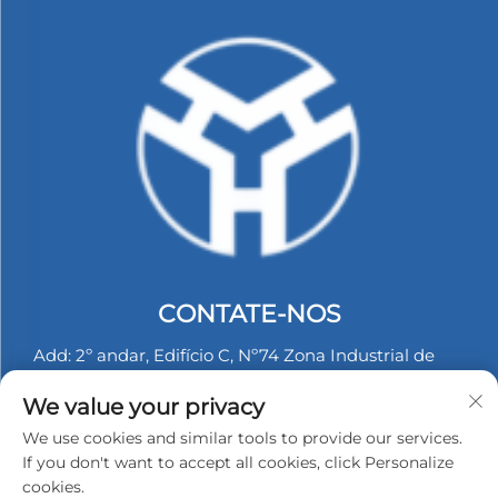
CONTATE-NOS
Add: 2º andar, Edifício C, Nº74 Zona Industrial de
Langbei, Tongle, Longgang, Shenzhen, China.
We value your privacy
Tel:
+86-13530558584
We use cookies and similar tools to provide our services.
E-mail:
[email protected]
If you don't want to accept all cookies, click Personalize
cookies.