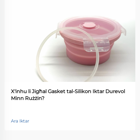
X'inhu li Jigħal Gasket tal-Silikon Iktar Durevol
Minn Rużżin?
Ara Iktar