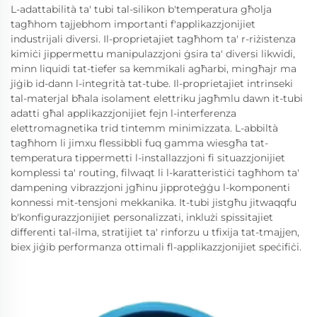
L-adattabilità ta' tubi tal-silikon b'temperatura għolja
tagħhom tajjebhom importanti f'applikazzjonijiet
industrijali diversi. Il-proprietajiet tagħhom ta' r-riżistenza
kimiċi jippermettu manipulazzjoni ġsira ta' diversi likwidi,
minn liquidi tat-tiefer sa kemmikali agħarbi, mingħajr ma
jiġib id-dann l-integrità tat-tube. Il-proprietajiet intrinseki
tal-materjal bħala isolament elettriku jagħmlu dawn it-tubi
adatti għal applikazzjonijiet fejn l-interferenza
elettromagnetika trid tintemm minimizzata. L-abbiltà
tagħhom li jimxu flessibbli fuq gamma wiesgħa tat-
temperatura tippermetti l-installazzjoni fi situazzjonijiet
komplessi ta' routing, filwaqt li l-karatteristiċi tagħhom ta'
dampening vibrazzjoni jgħinu jipproteġġu l-komponenti
konnessi mit-tensjoni mekkanika. It-tubi jistgħu jitwaqqfu
b'konfigurazzjonijiet personalizzati, inklużi spissitajiet
differenti tal-ilma, stratijiet ta' rinforzu u tfixija tat-tmajjen,
biex jiġib performanza ottimali fl-applikazzjonijiet speċifiċi.