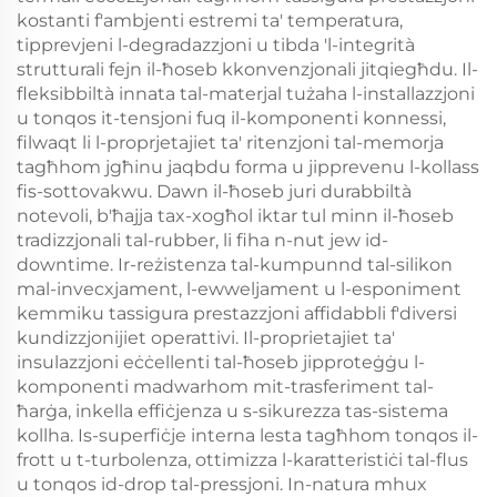
kostanti f'ambjenti estremi ta' temperatura,
tipprevjeni l-degradazzjoni u tibda 'l-integrità
strutturali fejn il-ħoseb kkonvenzjonali jitqiegħdu. Il-
fleksibbiltà innata tal-materjal tużaha l-installazzjoni
u tonqos it-tensjoni fuq il-komponenti konnessi,
filwaqt li l-proprjetajiet ta' ritenzjoni tal-memorja
tagħhom jgħinu jaqbdu forma u jipprevenu l-kollass
fis-sottovakwu. Dawn il-ħoseb juri durabbiltà
notevoli, b'ħajja tax-xogħol iktar tul minn il-ħoseb
tradizzjonali tal-rubber, li fiha n-nut jew id-
downtime. Ir-reżistenza tal-kumpunnd tal-silikon
mal-invecxjament, l-ewweljament u l-esponiment
kemmiku tassigura prestazzjoni affidabbli f'diversi
kundizzjonijiet operattivi. Il-proprietajiet ta'
insulazzjoni eċċellenti tal-ħoseb jipproteġġu l-
komponenti madwarhom mit-trasferiment tal-
ħarġa, inkella effiċjenza u s-sikurezza tas-sistema
kollha. Is-superfiċje interna lesta tagħhom tonqos il-
frott u t-turbolenza, ottimizza l-karatteristiċi tal-flus
u tonqos id-drop tal-pressjoni. In-natura mhux