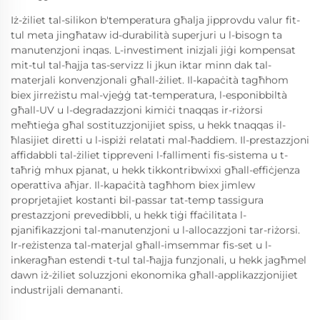
Iż-żiliet tal-silikon b'temperatura għalja jipprovdu valur fit-
tul meta jingħataw id-durabilità superjuri u l-bisogn ta
manutenzjoni inqas. L-investiment inizjali jiġi kompensat
mit-tul tal-ħajja tas-servizz li jkun iktar minn dak tal-
materjali konvenzjonali għall-żiliet. Il-kapaċità tagħhom
biex jirreżistu mal-vjeġġ tat-temperatura, l-esponibbiltà
għall-UV u l-degradazzjoni kimiċi tnaqqas ir-riżorsi
meħtieġa għal sostituzzjonijiet spiss, u hekk tnaqqas il-
ħlasijiet diretti u l-ispiżi relatati mal-ħaddiem. Il-prestazzjoni
affidabbli tal-żiliet tippreveni l-fallimenti fis-sistema u t-
taħriġ mhux pjanat, u hekk tikkontribwixxi għall-effiċjenza
operattiva aħjar. Il-kapaċità tagħhom biex jimlew
proprjetajiet kostanti bil-passar tat-temp tassigura
prestazzjoni prevedibbli, u hekk tiġi ffaċilitata l-
pjanifikazzjoni tal-manutenzjoni u l-allocazzjoni tar-riżorsi.
Ir-reżistenza tal-materjal għall-imsemmar fis-set u l-
inkeragħan estendi t-tul tal-ħajja funzjonali, u hekk jagħmel
dawn iż-żiliet soluzzjoni ekonomika għall-applikazzjonijiet
industrijali demananti.