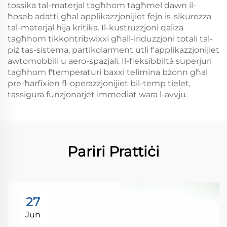
tossika tal-materjal tagħhom tagħmel dawn il-
ħoseb adatti għal applikazzjonijiet fejn is-sikurezza
tal-materjal hija kritika. Il-kustruzzjoni qaliza
tagħhom tikkontribwixxi għall-iriduzzjoni totali tal-
piż tas-sistema, partikolarment utli f'applikazzjonijiet
awtomobbili u aero-spazjali. Il-fleksibbiltà superjuri
tagħhom f'temperaturi baxxi telimina bżonn għal
pre-ħarfixien fl-operazzjonijiet bil-temp tielet,
tassigura funzjonarjet immediat wara l-avvju.
Pariri Prattiċi
27
Jun