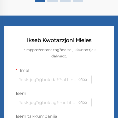
Ikseb Kwotazzjoni Ħieles
Ir-rappreżentant tagħna se jikkuntattjak
dalwaqt.
Imel
0/100
Isem
0/100
Isem tal-Kumpanija