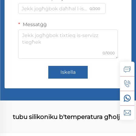
0/200
Messatġġ
0/1000
Iskella
tubu silikoniku b'temperatura għolja