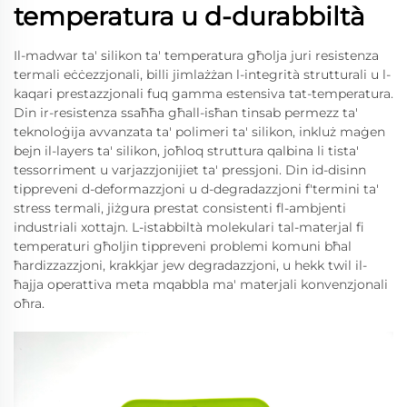
temperatura u d-durabbiltà
Il-madwar ta' silikon ta' temperatura għolja juri resistenza
termali eċċezzjonali, billi jimlażżan l-integrità strutturali u l-
kaqari prestazzjonali fuq gamma estensiva tat-temperatura.
Din ir-resistenza ssaħħa għall-isħan tinsab permezz ta'
teknoloġija avvanzata ta' polimeri ta' silikon, inkluż maġen
bejn il-layers ta' silikon, joħloq struttura qalbina li tista'
tessorriment u varjazzjonijiet ta' pressjoni. Din id-disinn
tippreveni d-deformazzjoni u d-degradazzjoni f'termini ta'
stress termali, jiżgura prestat consistenti fl-ambjenti
industriali xottajn. L-istabbiltà molekulari tal-materjal fi
temperaturi għoljin tippreveni problemi komuni bħal
ħardizzazzjoni, krakkjar jew degradazzjoni, u hekk twil il-
ħajja operattiva meta mqabbla ma' materjali konvenzjonali
oħra.