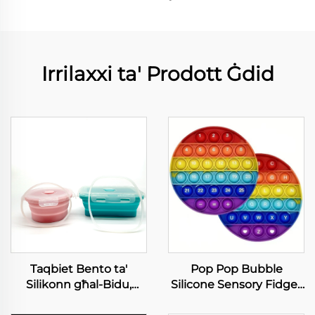
Irrilaxxi ta' Prodott Ġdid
Taqbiet Bento ta'
Pop Pop Bubble
Silikonn għal-Bidu,
Silicone Sensory Fidget
Ċerkk prodott tal-
Toy Għas-Sliem u Tifel