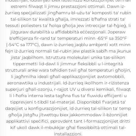
industrijali, iddisinjati biex isostniżżu kondizzjonijiet termali
estremi filwaqt li jimxu prestazzjoni ottimali. Dawn iz-
żurrieq speċjalizzati jingħamru bl-użu ta' komposti ta' rubin
tal-silikon ta' kwalità għalja, imrezzati b'ħafna strati ta'
tessuti poliesters ta' ħolqa għolja jew intreccjar tal-ħġieġ, li
jiżguraw durabilità u affidabbiltà eċċezzjonali. Joperaw
b'effiċjenza fir-rand ta' temperaturi minn -65°F sa 350°F
(-54°C sa 177°C), dawn iz-żurrieq jaqblu ambjenti xott minn
fejn iż-żurrieq normali tal-rubin jew plastik sabiħ ma jkunux
jista' jaqbilhom. Istruttura molekulari unika tas-silikon
tippermetti lid-dawl li jimmur fleksibbli u l-integrità
strutturali anke wara teħidien twil għal temperaturi għoljin,
li jagħmilha ideali għall-applikazzjonijiet awtomobbili,
aeronawtika u industrijali. Id-żurrieq ikollhom ir-riżistenza
superjuri għall-ozonju, r-rajjot UV u diversi kemikali, filwaqt
li l-ħofra interna lesta tagħna flus ta' fluwidu effiċjenti u
tipprevjeni t-tibdil tal-materjal. Disponibbli f'varjetà ta'
daqsijiet u konfigurazzjonijiet, id-żurrieq tal-silikon ta' temp
għolja jistgħu jitwettqu biex jakkommodaw il-bżonnijiet
applikattivi speċifiċi, pprovdent tant l-formazzjonijiet dritti
kif ukoll dawk il-mbukkjar għal flessibbiltà ottimali tal-
installazzjoni.