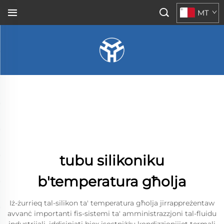
MT
tubu silikoniku
b'temperatura għolja
Iż-żurrieq tal-silikon ta' temperatura għolja jirrappreżentaw
avvanċ importanti fis-sistemi ta' amministrazzjoni tal-fluidu