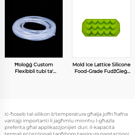
appljanzi domostiku
Special Needs
Retractable Hdiq Ġieħ
Stress Relief
Contemporary
Ħoloġġ Custom
Mold Ice Lattice Silicone
Flexibbli tubi ta'
Food-Grade FudžĠieġi
silikonna Soft Pipi tal-
Torta Mold Traviġġa
Ħaddiem gradi ta'
Ġelatina liċenziati għall-
Silikonn Transparent
Dekorazzjoni Torta Bit-
Peristaltic Pump Tube
Tiftix DIY Istrumanti
ta' Silikonn
Baking Glue Iċing Mold
Iċ-ħoseb tal-silikon b'temperatura għalja joffri ħafna
vantajji importanti li jagħmlu minnhu l-għażla
preferita għal applikazzjonijiet duri. Il-kapaċità
termali eċċezzjonali tagħhom tassigura prestazzjoni