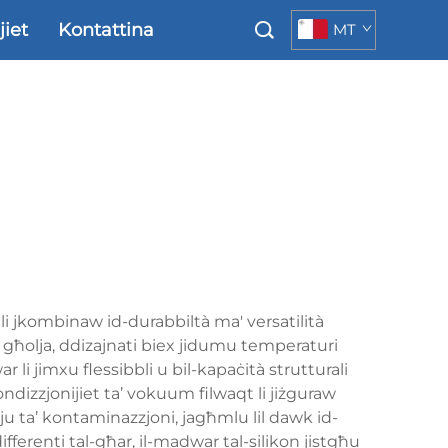
jiet
Kontattina
MT
lli jkombinaw id-durabbiltà ma' versatilità
à għolja, ddizajnati biex jidumu temperaturi
 li jimxu flessibbli u bil-kapaċità strutturali
ndizzjonijiet ta’ vokuum filwaqt li jiżguraw
skju ta’ kontaminazzjoni, jagħmlu lil dawk id-
 differenti tal-għar, il-madwar tal-silikon jistgħu