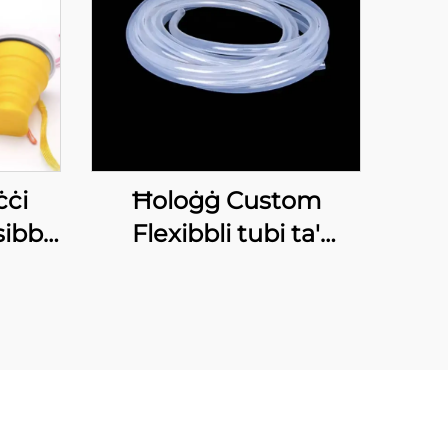
ċċi
Ħoloġġ Custom
ibbli
Flexibbli tubi ta'
abili
silikonna Soft Pipi tal-
Ħaddiem gradi ta'
olds
Silikonn Transparent
p
Peristaltic Pump Tube
 Tea
ta' Silikonn
ers