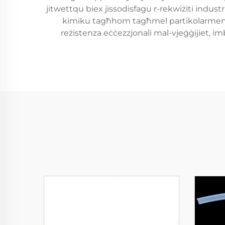
jitwettqu biex jissodisfagu r-rekwiżiti indust
kimiku tagħhom tagħmel partikolarment utl
reżistenza eċċezzjonali mal-vjeġġijiet, i