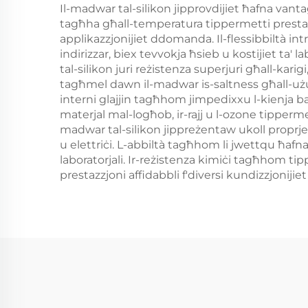
Il-madwar tal-silikon jipprovdijiet ħafna vantaġ
tagħha għall-temperatura tippermetti prestazz
applikazzjonijiet ddomanda. Il-flessibbiltà intr
indirizzar, biex tevvokja ħsieb u kostijiet ta' 
tal-silikon juri reżistenza superjuri għall-karig
tagħmel dawn il-madwar is-saltness għall-użu fi
interni glajjin tagħhom jimpedixxu l-kienja batt
materjal mal-logħob, ir-rajj u l-ozone tippermett
madwar tal-silikon jippreżentaw ukoll proprjetaj
u elettriċi. L-abbiltà tagħhom li jwettqu ħafn
laboratorjali. Ir-reżistenza kimiċi tagħhom tippr
prestazzjoni affidabbli f'diversi kundizzjonijie