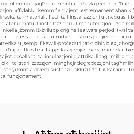
ġi differenti li jagħmlu minnha l-għażla preferita f'ħafna s
joni affidabbli kemm f'ambjenti estremament sħan kif uko
inseka tal-materjal tiffaċilita l-installazzjoni u tnaqqas il
laboratorju matul l-installazzjoni u l-manutenzjoni. Iżda mi
i, inkella jżomm iż-żvilupp oriġinali sa wara perjodi twal ta
l-proċessar tal-ikel u xorbiet, l-istruzzjonijiet medici u 
erika u jsemplifikaw il-proċeduri tat-tidħir, biex joħorġu 
i ħajja utli estiża fl-applikazzjonijiet barra minn dar, biex 
iet eċċellenti ta' insulazzjoni elettrika, li tagħmilhom ad
a ċikli ta' sterilizzazzjoni mingħajr degradazzjoni tagħmi
oteġi kontra diversi sustanzi, inklużi l-żejt, il-karburanti u
t ta' funzjonament.