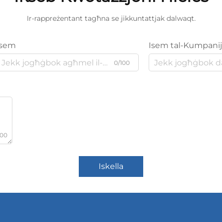
Ir-rappreżentant tagħna se jikkuntattjak dalwaqt.
Isem
Isem tal-Kumpani
0/100
000
Iskella