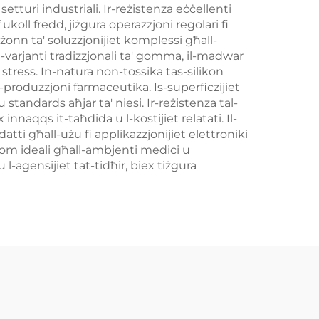
etturi industriali. Ir-reżistenza eċċellenti
ll fredd, jiżgura operazzjoni regolari fi
-bżonn ta' soluzzjonijiet komplessi għall-
ll-varjanti tradizzjonali ta' gomma, il-madwar
' stress. In-natura non-tossika tas-silikon
l-produzzjoni farmaceutika. Is-superficzijiet
standards aħjar ta' niesi. Ir-reżistenza tal-
innaqqs it-taħdida u l-kostijiet relatati. Il-
atti għall-użu fi applikazzjonijiet elettroniki
lhom ideali għall-ambjenti medici u
 l-agensijiet tat-tidħir, biex tiżgura