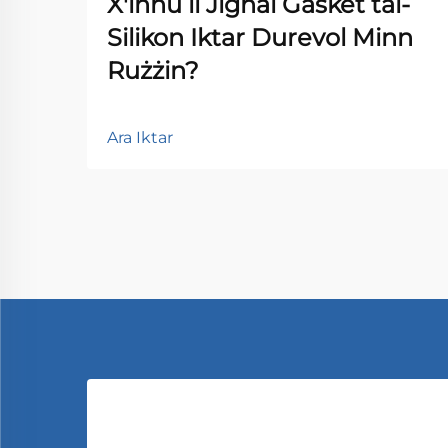
X'inhu li Jigħal Gasket tal-
Silikon Iktar Durevol Minn
Rużżin?
Ara Iktar