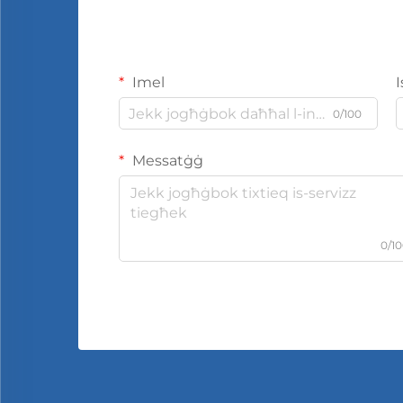
Imel
0/100
Messatġġ
0/1