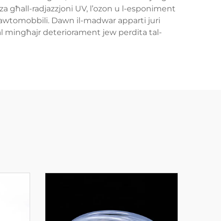
nza għall-radjazzjoni UV, l’ozon u l-esponiment
t awtomobbili. Dawn il-madwar apparti juri
al mingħajr deteriorament jew perdita tal-