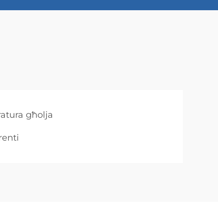
atura għolja
renti