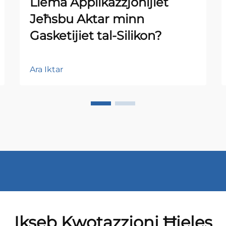
Liema Applikazzjonijiet
Jeħsbu Aktar minn
Gasketijiet tal-Silikon?
Ara Iktar
Ikseb Kwotazzjoni Ħieles