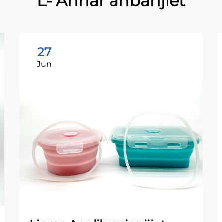
L- Aħħar aħbarijiet
27
Jun