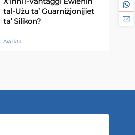
X'inhi l-Vantaġġi Ewlenin
Ki
tal-Użu ta’ Guarniżjonijiet
tal
ta’ Silikon?
Per
Ara Iktar
Ara I