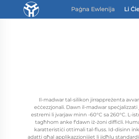
Paġna Ewlenija
Li Ċi
Il-madwar tal-silikon jirrappreżenta avvan
eċċezzjonali. Dawn il-madwar speċjalizzati 
estremi li jvarjaw minn -60°C sa 260°C. L-istr
tagħhom anke f'dawn iż-żoni diffiċli. Huma 
karatteristiċi ottimali tal-fluss. Id-disinn 
adatti għal applikazzjonijiet li jidħlu standardij