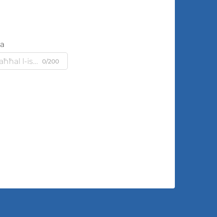
ja
0/200