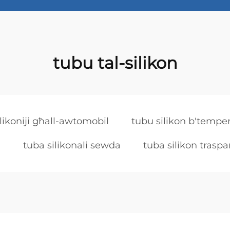
tubu tal-silikon
ilikoniji għall-awtomobil
tubu silikon b'temper
a
tuba silikonali sewda
tuba silikon traspa