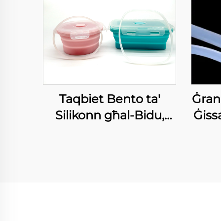
Taqbiet Bento ta'
Ġran
Silikonn għal-Bidu,
Ġiss
Ċerkk prodott tal-
Te
appljanzi domostiku
BP
Sili