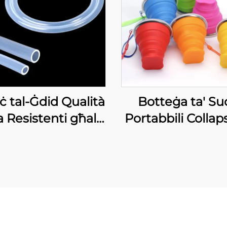
ċ tal-Ġdid Qualità
Botteġa ta' Su
a Resistenti għall-
Portabbili Collaps
mperatura Ulija
ta' Silicone Reuż
A 100% Tubi ta'
Għal Ispajzi
konn Mediku gradi
Customizzati F
ta' Ħaddiem
Drinking Cu
Kempling Office
Tea Cups Sauc