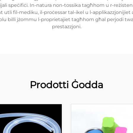
rijali speċifiċi. In-natura non-tossika tagħhom u r-reżiste
i fil-mediku, il-proċessar tal-ikel u l-applikazzjonijie
mblu billi jżommu l-proprietajiet tagħhom għal perjodi tw
prestazzjoni.
Prodotti Ġodda