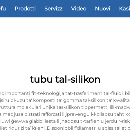
efu
Prodotti
Servizz
Video
Nuovi
Kasi
tubu tal-silikon
ċ importanti fit-teknoloġija tat-trasferiment tal-fluidi, bi
jsiru bl-użu ta' komposti ta' gomma tal-silikon ta' kwalit
uttura molekulari unika tas-silikon tippermetti lill-madwar
meqjusa b’strati rafforzati li jprevengu l-kollapsu taħt ko
inkluwi ġewwa glabbi lesta li jnaqqsu t-tarfien u jerdu r-ri
iet riguriżi ta’ iġjeni. Disponibbli f’diametri u spissitajiet