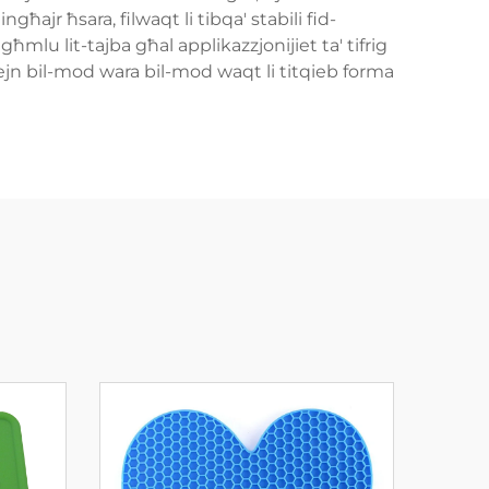
ħajr ħsara, filwaqt li tibqa' stabili fid-
mlu lit-tajba għal applikazzjonijiet ta' tifrig
ħejn bil-mod wara bil-mod waqt li titqieb forma