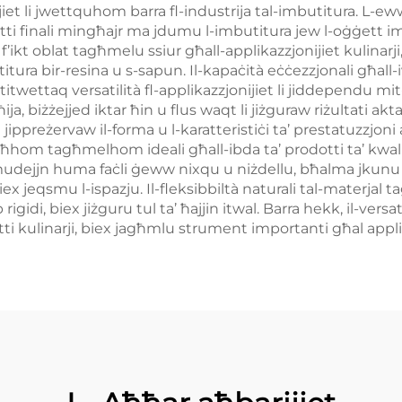
ijiet li jwettquhom barra fl-industrija tal-imbutitura. L-ew
ti finali mingħajr ma jdumu l-imbutitura jew l-oġġett imbu
kol f’ikt oblat tagħmelu ssiur għall-applikazzjonijiet kulinarj
titura bir-resina u s-sapun. Il-kapaċità eċċezzjonali għall
n titwettaq versatilità fl-applikazzjonijiet li jiddependu m
a, biżżejjed iktar ħin u flus waqt li jiżguraw riżultati a
 jippreżervaw il-forma u l-karatteristiċi ta’ prestatuzzjoni 
hom tagħmelhom ideali għall-ibda ta’ prodotti ta’ kwalit
-mudejjn huma faċli ġeww nixqu u niżdellu, bħalma jkunu 
iex jeqsmu l-ispazju. Il-fleksibbiltà naturali tal-materja
di, biex jiżguru tul ta’ ħajjin itwal. Barra hekk, il-versa
ġġetti kulinarji, biex jagħmlu strument importanti għal appli