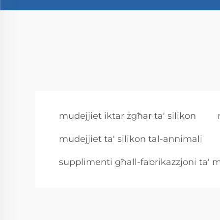
mudejjiet iktar żgħar ta' silikon
mudejjiet ta' silikon tal-annimali
supplimenti għall-fabrikazzjoni ta' mu