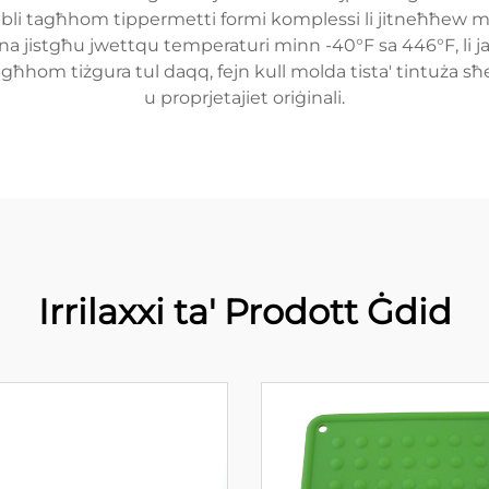
ibbli tagħhom tippermetti formi komplessi li jitneħħew ming
na jistgħu jwettqu temperaturi minn -40°F sa 446°F, li jagħ
agħhom tiżgura tul daqq, fejn kull molda tista' tintuża s
u proprjetajiet oriġinali.
Irrilaxxi ta' Prodott Ġdid