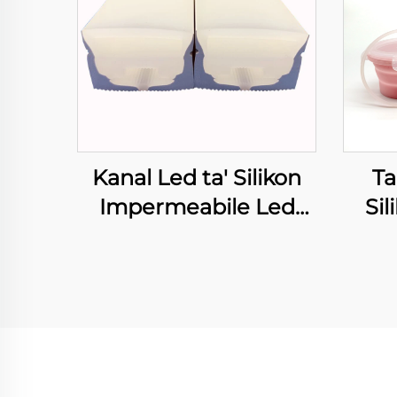
Kanal Led ta' Silikon
Ta
Impermeabile Led
Sil
Neon Tube għall-Strip
Ċe
Lumi 8mm
app