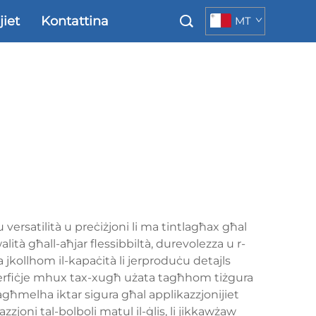
jiet
Kontattina
MT
 versatilità u preċiżjoni li ma tintlagħax għal
lità għall-aħjar flessibbiltà, durevolezza u r-
a jkollhom il-kapaċità li jerproduċu detajls
s-superfiċje mhux tax-xugħ użata tagħhom tiżgura
 tagħmelha iktar sigura għal applikazzjonijiet
zjoni tal-bolboli matul il-ġlis, li jikkawżaw