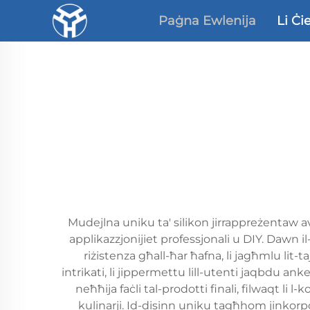
Paġna Ewlenija
Li Ċi
Mudejlna uniku ta' silikon jirrappreżentaw avv
applikazzjonijiet professjonali u DIY. Dawn il
riżistenza għall-ħar ħafna, li jagħmlu lit-
intrikati, li jippermettu lill-utenti jaqbdu an
neħħija faċli tal-prodotti finali, filwaqt li
kulinarji. Id-disinn uniku tagħhom jinkorpor