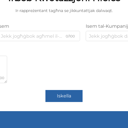
Ir-rappreżentant tagħna se jikkuntattjak dalwaqt.
Isem
Isem tal-Kumpani
0/100
000
Iskella