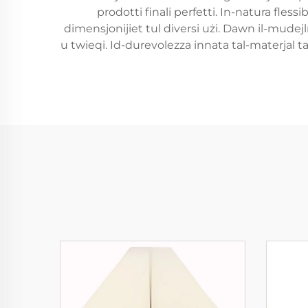
prodotti finali perfetti. In-natura fless
dimensjonijiet tul diversi użi. Dawn il-mudejl
u twieqi. Id-durevolezza innata tal-materjal t