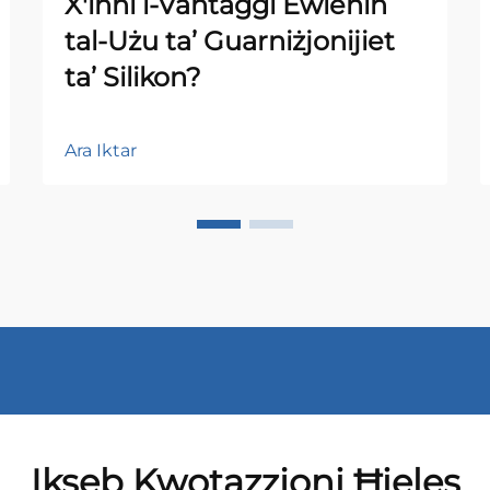
X'inhi l-Vantaġġi Ewlenin
tal-Użu ta’ Guarniżjonijiet
ta’ Silikon?
Ara Iktar
Ikseb Kwotazzjoni Ħieles