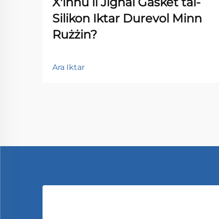
X'inhu li Jigħal Gasket tal-
Silikon Iktar Durevol Minn
Rużżin?
Ara Iktar