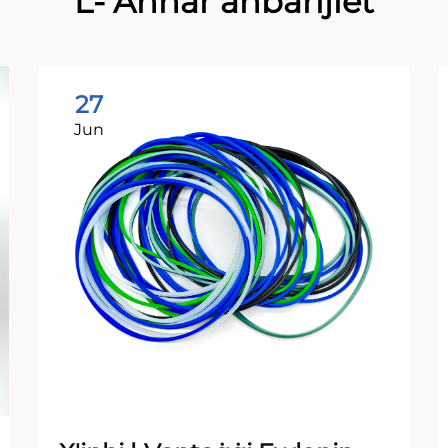
L- Aħħar aħbarijiet
27
Jun