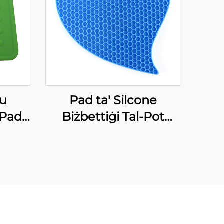
ru
Pad ta' Silcone
 Pad
Biżbettiġi Tal-Pot
bbli,
Holders Mhux Slipli,
du u
Durable, Flexibbli, Sħiħ
asel
li Jigħazzi u Jiġissu
Trivet Mats