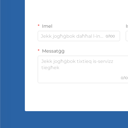
Imel
0/100
Messatġġ
0/1