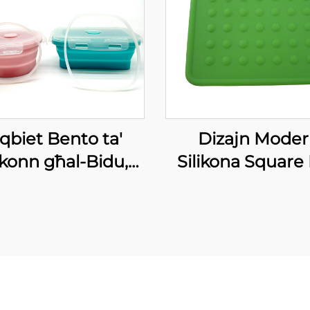
qbiet Bento ta'
Dizajn Mode
ikonn għal-Bidu,
Silikona Square
rkk prodott tal-
Pot Holders Flexi
ljanzi domostiku
Sempri li Jigħi
Jiddjaw Mill-Għ