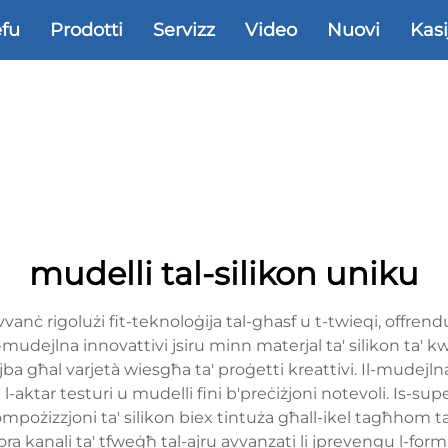
efu
Prodotti
Servizz
Video
Nuovi
Kasi
mudelli tal-silikon uniku
anċ rigolużi fit-teknoloġija tal-ghasf u t-twieqi, offrendu
-mudejlna innovattivi jsiru minn materjal ta' silikon ta' kwa
tajba għal varjetà wiesgħa ta' proġetti kreattivi. Il-mudejln
ke l-aktar testuri u mudelli fini b'preċiżjoni notevoli. I
 l-kompożizzjoni ta' silikon biex tintuża għall-ikel tagħhom
a kanali ta' tfweġħ tal-ajru avvanzati li jprevengu l-formaz