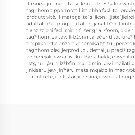
Il-mudejjn uniku ta’ silikon joffrux ħafna vant
tagħhom tippermett l-istrahha faċli tal-prodot
produttività. Il-materjal ta’ silikon li jista’ jie
adattat għal proġetti tal-artijanat bħal l-imbu
tranżizzjoni faċli minn frizer għall-foorn, b’da
tagħhom jevitaw il-bżonn ta’ aġenti tat-tneħħij
timplika effiċjenza ekonomika fit-tul, peress li
tagħhom biex jerproduċu dettallju preċiż tagħ
komerċjali jew artistiku. Barra hekk, dawn il
jistgħu jiġu miżżbfin mal-lemin jew impilati b
jinkiseru jew jinħaru meta mqabblin madwob rigi
il-kunkrete, il-plastar, ir-resina, il-wax u l-o