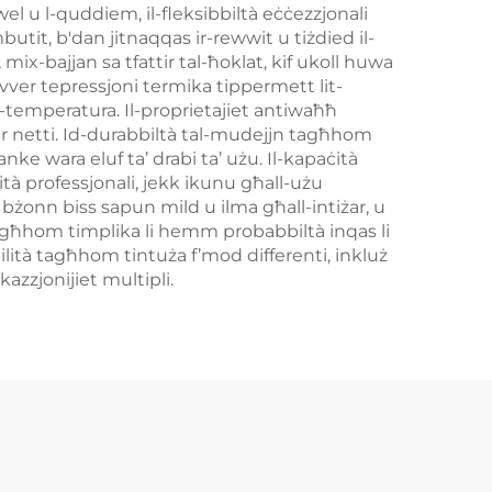
wel u l-quddiem, il-fleksibbiltà eċċezzjonali
tit, b'dan jitnaqqas ir-rewwit u tiżdied il-
i, mix-bajjan sa tfattir tal-ħoklat, kif ukoll huwa
-ivver tepressjoni termika tippermett lit-
it-temperatura. Il-proprietajiet antiwaħħ
ktar netti. Id-durabbiltà tal-mudejjn tagħhom
anke wara eluf ta’ drabi ta’ użu. Il-kapaċità
à professjonali, jekk ikunu għall-użu
bżonn biss sapun mild u ilma għall-intiżar, u
l tagħhom timplika li hemm probabbiltà inqas li
tilità tagħhom tintuża f’mod differenti, inkluż
kazzjonijiet multipli.