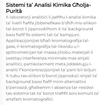
Sistemi ta’ Analisi Kimika Għolja-
Purità
Il-laboratorji analitiċi li jseħħu l-analisi kimika
ta’ livelli ħafifa jibbenefikaw b’sħiħ mis-silikon
tal-borot li jipprovdilhom it-ta’ background
baxx ħafif fis-sistemi tat-ta’ kampjuni.
Applikazzjonijiet bħall-kromatografija tal-
gass, il-kromatografija tal-likwidu u l-
spittrometrijan tal-massa jitlobu materjali li
jwettqu interferenza minimale mas-sinjali
analitiċi, partikolarment meta jiddektujju l-
analiti f’konċentrazzjonijiet ta’ parti bil-biljun.
It-tubu tas-silikon b’borot jipproduċi sinjali ta’
background baxxi ħafif minn alternattivi
b’perossid, għalkemm l-absenza tar-residwi
tas-sistema tat-ta’ borot tneħħi sors komuni ta’
artefatti kromatografiċi.