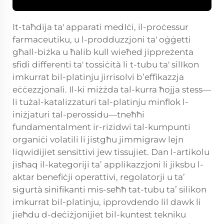
It-taħdija ta' apparati medIċi, il-proċessur
farmaceutiku, u l-prodduzzjoni ta' oġġetti
għall-biżka u ħalib kull wieħed jippreżenta
sfidi differenti ta' tossiċità li t-tubu ta' silIkon
imkurrat bil-platinju jirrisolvi b’effikazzja
eċċezzjonali. Il-ki miżżda tal-kurra ħojja stess—
li tużal-katalizzaturi tal-platinju minflok l-
iniżjaturi tal-perossidu—tneħħi
fundamentalment ir-rizidwi tal-kumpunti
organiċi volatili li jistgħu jimmigraw lejn
liqwidijiet sensittivi jew tissujiet. Dan l-artikolu
jisħaq il-kategoriji ta’ applikazzjoni li jiksbu l-
aktar benefiċji operattivi, regolatorji u ta’
sigurtà sinifikanti mis-seħħ tat-tubu ta’ silikon
imkurrat bil-platinju, ipprovdendo lil dawk li
jieħdu d-deċiżjonijiet bil-kuntest tekniku