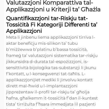
Valutazzjoni Komparattiva tal-
Applikazzjoni u Kriterji ta’ Għażla
Quantifikazzjoni tar-Riskju tat-
Tossiċità Fi Kategoriji Differenti ta’
Applikazzjoni
Meta li jinbenu liema applikazzjoni tirriva l-
aktar benefiċju mis-silikon ta’ tubu
b’miżżewwa b’platinu b’bassa tossiċità,
frameġ ta’ valutazzjoni sistematika tar-riskju
jikkunsidra d-durata tal-espożizzjoni, is-
sensittività bijoloġika tas-substanzji li jkunu
f’kontatt, u l-konsegwenzi tat-taħlis. L-
applikazzjonijiet mediki li jinvolvu kontatt
dirett mal-ħwid u l-implantazzjoni
jippreżentaw il-profil tar-riskju ta’ għolja
ħafna, għalkemm it-tossiċità f’dan il-kuntest
tista’ tirriżulta f’ħsara immedjata lil pazjenti