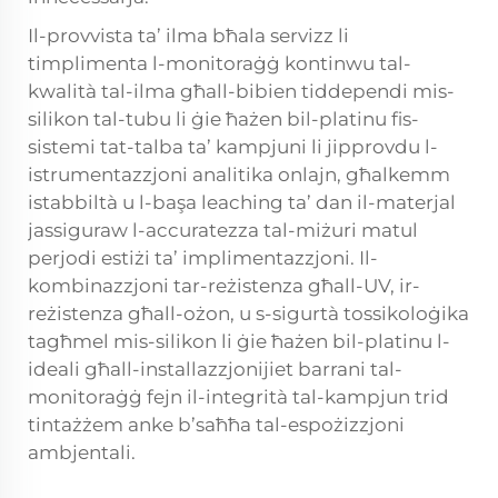
Il-provvista ta’ ilma bħala servizz li
timplimenta l-monitoraġġ kontinwu tal-
kwalità tal-ilma għall-bibien tiddependi mis-
silikon tal-tubu li ġie ħażen bil-platinu fis-
sistemi tat-talba ta’ kampjuni li jipprovdu l-
istrumentazzjoni analitika onlajn, għalkemm
istabbiltà u l-başa leaching ta’ dan il-materjal
jassiguraw l-accuratezza tal-miżuri matul
perjodi estiżi ta’ implimentazzjoni. Il-
kombinazzjoni tar-reżistenza għall-UV, ir-
reżistenza għall-ożon, u s-sigurtà tossikoloġika
tagħmel mis-silikon li ġie ħażen bil-platinu l-
ideali għall-installazzjonijiet barrani tal-
monitoraġġ fejn il-integrità tal-kampjun trid
tintażżem anke b’saħħa tal-espożizzjoni
ambjentali.