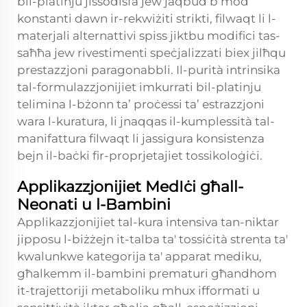
bil-platinju jissodisfa jew jaqbud b’mod
konstanti dawn ir-rekwiżiti strikti, filwaqt li l-
materjali alternattivi spiss jiktbu modifici tas-
saħħa jew rivestimenti speċjalizzati biex jilħqu
prestazzjoni paragonabbli. Il-purità intrinsika
tal-formulazzjonijiet imkurrati bil-platinju
telimina l-bżonn ta’ proċessi ta’ estrazzjoni
wara l-kuratura, li jnaqqas il-kumplessità tal-
manifattura filwaqt li jassigura konsistenza
bejn il-baċki fir-proprjetajiet tossikoloġiċi.
Applikazzjonijiet MedIċi għall-
Neonati u l-Bambini
Applikazzjonijiet tal-kura intensiva tan-niktar
jipposu l-biżżejn it-talba ta' tossiċità strenta ta'
kwalunkwe kategorija ta' apparat mediku,
għalkemm il-bambini prematuri għandhom
it-trajettoriji metaboliku mhux ifformati u