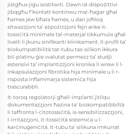
jistgħux jiġu sostitwiti. Dawn id-dispożittivi
jibqgħu f’kontatt kontinwu mal-ħaġar għal
ħames jew bħala ħames, u dan joħloq
sitwazzjoni ta’ eżpożizzjoni fejn anke it-
tossiċità minimale tal-materjal tikkumula għal
livelli li jkunu sinifikanti klinikament. Il-profil ta’
biokumpatibilità tat-tubu tas-silikon ikkura
bil-platinu ġie vvalutat permezz ta’ studji
estensivi ta’ implantiżżjoni kronika li wrew li l-
inkapsulazzjoni fibrotika hija minimale u li r-
risposta inflammarja sistemiċa hija
trascurabbli.
It-toroq regolatorji għall-implanti jitilqu
dokumentazzjoni ħażina ta’ biokompatibbiltà
li taffronta l-citotossiċità, is-sensibilizzazzjoni,
l-irritazzjoni, it-tossiċità sistemiċa u l-
karċinuġeniċità. It-tubu ta’ silikuna imkurrat