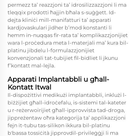
permezz ta’ reazzjoni ta’ idrosilizzazzjoni li ma
tleqqix prodotti ħajjin bħala s-suġġett. Id-
dejta kliniċi mill-manifatturi ta’ apparati
kardjovaskulari jidher b’mod konstanti li
hemm in-nuqqas fir-rata ta’ komplikazzjonijiet
wara l-proċedura meta l-materjali ma’ kura bil-
platinu jibdelu l-formulazzjonijiet
konvenzjonali tat-tubijiet fil-bidliet li jkunu
f’kontatt mal-lejla.
Apparati Implantabbli u għall-
Kontatt Itwal
Il-dispożittivi medikużi implantabbli, inklużi l-
biżżijiet għall-idroċefalu, is-sistemi tal-kateter
u r-reżerwoirijiet għall-ipprovvista tad-droga,
jippreżentaw oħra kategorija ta’ applikazzjoni
fejn it-tubu tas-silikon ikkura bil-platinu
b'bassa tossiċità jipprovdil-privileġġji li ma