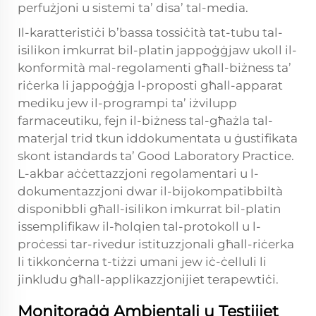
perfużjoni u sistemi ta’ disa’ tal-media.
Il-karatteristiċi b’bassa tossiċità tat-tubu tal-
isilikon imkurrat bil-platin jappoġġjaw ukoll il-
konformità mal-regolamenti għall-biżness ta’
riċerka li jappoġġja l-proposti għall-apparat
mediku jew il-programpi ta’ iżvilupp
farmaceutiku, fejn il-biżness tal-għażla tal-
materjal trid tkun iddokumentata u ġustifikata
skont istandards ta’ Good Laboratory Practice.
L-akbar aċċettazzjoni regolamentari u l-
dokumentazzjoni dwar il-bijokompatibbiltà
disponibbli għall-isilikon imkurrat bil-platin
issemplifikaw il-ħolqien tal-protokoll u l-
proċessi tar-rivedur istituzzjonali għall-riċerka
li tikkonċerna t-tiżzi umani jew iċ-ċelluli li
jinkludu għall-applikazzjonijiet terapewtiċi.
Monitoraġġ Ambjentali u Testijiet