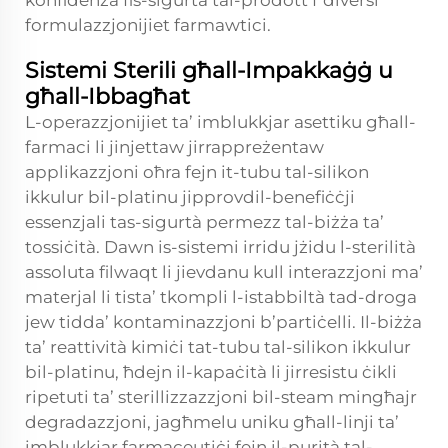
konfidenza fis-sigurtà tal-prodott f’diversi
formulazzjonijiet farmawtici.
Sistemi Sterili għall-Impakkaġġ u
għall-Ibbagħat
L-operazzjonijiet ta’ imblukkjar asettiku għall-
farmaci li jinjettaw jirrappreżentaw
applikazzjoni oħra fejn it-tubu tal-silikon
ikkulur bil-platinu jipprovdil-benefiċċji
essenzjali tas-sigurtà permezz tal-biżża ta’
tossiċità. Dawn is-sistemi irridu jżidu l-sterilità
assoluta filwaqt li jievdanu kull interazzjoni ma’
materjal li tista’ tkompli l-istabbiltà tad-droga
jew tidda’ kontaminazzjoni b’partiċelli. Il-biżża
ta’ reattività kimiċi tat-tubu tal-silikon ikkulur
bil-platinu, ħdejn il-kapaċità li jirresistu ċikli
ripetuti ta’ sterillizzazzjoni bil-steam mingħajr
degradazzjoni, jagħmelu uniku għall-linji ta’
imblukkjar farmaceutiċi fejn il-purità tal-