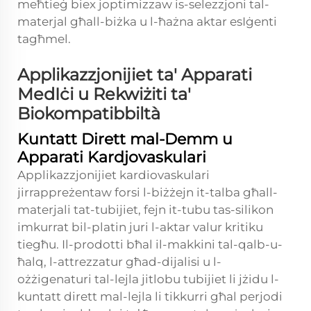
meħtieġ biex joptimizzaw is-selezzjoni tal-
materjal għall-biżka u l-ħażna aktar esIġenti
tagħmel.
Applikazzjonijiet ta' Apparati
MedIċi u Rekwiżiti ta'
Biokompatibbiltà
Kuntatt Dirett mal-Demm u
Apparati Kardjovaskulari
Applikazzjonijiet kardiovaskulari
jirrappreżentaw forsi l-biżżejn it-talba għall-
materjali tat-tubijiet, fejn it-tubu tas-silikon
imkurrat bil-platin juri l-aktar valur kritiku
tiegħu. Il-prodotti bħal il-makkini tal-qalb-u-
ħalq, l-attrezzatur għad-dijalisi u l-
ożżigenaturi tal-lejla jitlobu tubijiet li jżidu l-
kuntatt dirett mal-lejla li tikkurri għal perjodi