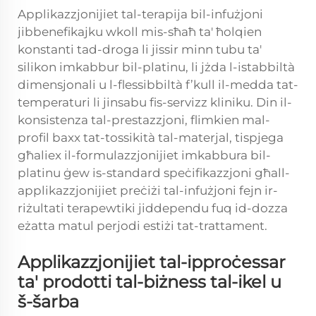
Applikazzjonijiet tal-terapija bil-infużjoni
jibbenefikajku wkoll mis-sħaħ ta' ħolqien
konstanti tad-droga li jissir minn tubu ta'
silikon imkabbur bil-platinu, li jżda l-istabbiltà
dimensjonali u l-flessibbiltà f’kull il-medda tat-
temperaturi li jinsabu fis-servizz kliniku. Din il-
konsistenza tal-prestazzjoni, flimkien mal-
profil baxx tat-tossikità tal-materjal, tispjega
għaliex il-formulazzjonijiet imkabbura bil-
platinu ġew is-standard speċifikazzjoni għall-
applikazzjonijiet preċiżi tal-infużjoni fejn ir-
riżultati terapewtiki jiddependu fuq id-dozza
eżatta matul perjodi estiżi tat-trattament.
Applikazzjonijiet tal-ipproċessar
ta' prodotti tal-biżness tal-ikel u
š-šarba