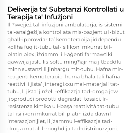
Deliverija ta' Substanzi Kontrollati u
Terapija ta' Infużjoni
Il-ħwejjeż tal-infuzjoni ambulatorja, is-sistemi
tal-analġeżija kontrollata mis-pazjent u l-biżut
għall-ipprovdar ta’ kemoterapija jiddependu
kollha fuq it-tubu tal-isilikon imkurrat bil-
platin biex jiżdamm li l-aġenti farmawtiki
qawwija jaslu lis-soltu mingħajr ma jitbaddlu
minn sustanzi li jinħarġu mit-tubu. Ħafna mir-
reaġenti kemoterapiċi huma bħala tali ħafna
reattivi li jista’ jinteraġixxu mal-materjali tat-
tubu, li jista’ jinżel l-effikazzja tad-droga jew
jipproduċi prodotti degradati tossiċi. Ir-
resistenza kimika u l-başa reattività tat-tubu
tal-isilikon imkurrat bil-platin iżda dawn l-
interazzjonijiet, li jżammu l-effikazzja tad-
droga matul il-mogħdija tad-distribuzzjoni.