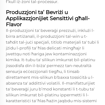
f’kull iż-żoni tal-proċessur.
Produzzjoni ta’ Bevriżi u
Applikazzjonijiet Sensittivi għall-
Flavor
Il-produzzjoni ta' beveraġi prezzużi, inklużi l-
birra artiżanali, il-produzzjoni tal-win u t-
taħdit tal-juċi speċjali, titlob materjali ta' tubi li
jżidu l-profiļi ta' ħlas delicati mingħajr li
jwettqu noti ħariga jew kontaminazzjoni
kimika. It-tubu ta' silikun imkurrat bil-platinu
jissodisfa din il-biża' permezz tan-neutraltà
sensurja eċċezzjonali tiegħu, li tinsab
direttament mis-silikun b'baxxa tossiċità u l-
absenza ta' addittivi volatili. Il-manifatturijiet
ta' beveraġi juru b’mod konstanti li t-tubu ta'
silikun imkurrat bil-platinu ippermetti li l-
karatteristiċi ta' ħlas ħażin jaqbdu mis-sistemi