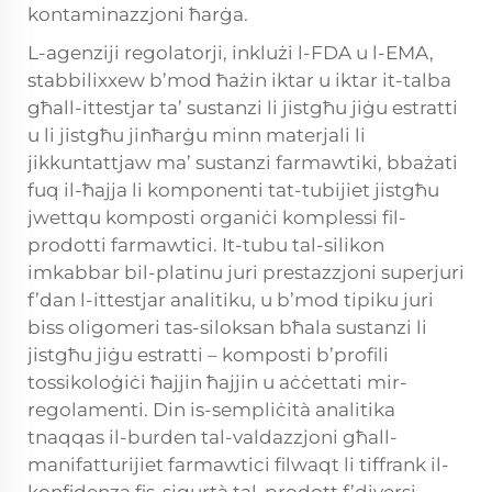
kontaminazzjoni ħarġa.
L-agenziji regolatorji, inklużi l-FDA u l-EMA,
stabbilixxew b’mod ħażin iktar u iktar it-talba
għall-ittestjar ta’ sustanzi li jistgħu jiġu estratti
u li jistgħu jinħarġu minn materjali li
jikkuntattjaw ma’ sustanzi farmawtiki, bbażati
fuq il-ħajja li komponenti tat-tubijiet jistgħu
jwettqu komposti organiċi komplessi fil-
prodotti farmawtici. It-tubu tal-silikon
imkabbar bil-platinu juri prestazzjoni superjuri
f’dan l-ittestjar analitiku, u b’mod tipiku juri
biss oligomeri tas-siloksan bħala sustanzi li
jistgħu jiġu estratti – komposti b’profili
tossikoloġiċi ħajjin ħajjin u aċċettati mir-
regolamenti. Din is-sempliċità analitika
tnaqqas il-burden tal-valdazzjoni għall-
manifatturijiet farmawtici filwaqt li tiffrank il-