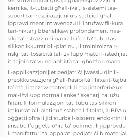
sensittività iktar għolja għall-espożizzjoni
kemika. It-tubetti għall-ikel, is-sistemi tas-
suport tar-respirazzjoni u s-settijiet għall-
ipprovdiment intravenozu li jintużaw fil-kura
tan-niktar jibbenefikaw profondament mis-
silġ ta' estrazzjoni baxxa ħafna ta'
tubu tas-
silikon ikkurrat bil-platinu
, li tminimizza r-
riskji tat-tossiċità tal-iżvilupp matul l-istadijiet
it-tajbin ta' vulnerabbiltà tal-għożża umana.
L-applikazzjonijiet pedjatriċi jwasslu din il-
preokkupazzjoni għall-ħasibiltà f’firxa it-tajba
ta’ età, li tteżew materjali li ma jinterferixxux
mal-iżvilupp normali anke f’skenarji ta’ użu
ħitan. Il-formulazzjoni tat-tubu tas-silikon
imkurrat bil-platinu tissaħħa l-fitalati, il-BPA u
oġġetti oħra li jidisturba l-isistemi endokrini li
jinsabu f’oġġetti oħra ta’ polimer, li jipprovdu
l-manifatturi ta’ apparati pedjatriċi b’materjal