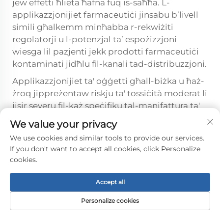
jew effetti ħlieta ħafna fuq is-saħħa. L-
applikazzjonijiet farmaceutiċi jinsabu b’livell
simili għalkemm minħabba r-rekwiżiti
regolatorji u l-potenzjal ta’ espożizzjoni
wiesga lil pazjenti jekk prodotti farmaceutiċi
kontaminati jidħlu fil-kanali tad-distribuzzjoni.
Applikazzjonijiet ta' oġġetti għall-biżka u ħaż-
żroq jippreżentaw riskju ta' tossiċità moderat li
jisir severu fil-każ speċifiku tal-manifattura ta'
formula għall-bibien, fejn il-popolazzjoni
We value your privacy
vulnerabbli u r-rati għoljin ta' konsum relattivi
We use cookies and similar tools to provide our services.
mal-piż tal-korpo jimmagnifikaw l-impatti
If you don't want to accept all cookies, click Personalize
potenzjali. Applikazzjonijiet tal-laboratorju
cookies.
ġeneralment jippreżentaw riskju iżda baxx
dirett għas-saħħa tal-bniedem imma jistgħu
Accept all
jġeneraw konsegwenzi indiretta sinifikanti
Personalize cookies
permezz ta' żballi analitiċi li jwasslu għall-
orientament sbagħat fir-rihabilitazzjoni tal-