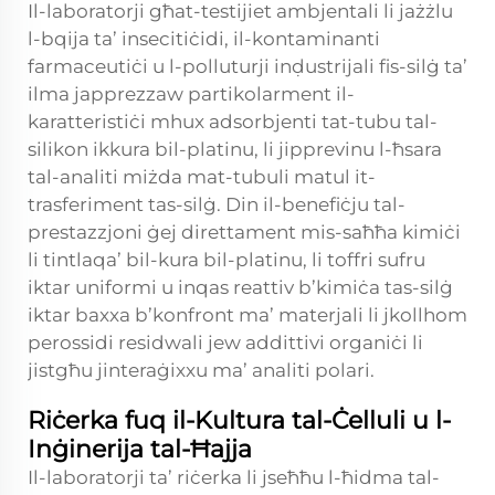
Il-laboratorji għat-testijiet ambjentali li jażżlu
l-bqija ta’ insecitiċidi, il-kontaminanti
farmaceutiċi u l-polluturji inḍustrijali fis-silġ ta’
ilma japprezzaw partikolarment il-
karatteristiċi mhux adsorbjenti tat-tubu tal-
silikon ikkura bil-platinu, li jipprevinu l-ħsara
tal-analiti miżda mat-tubuli matul it-
trasferiment tas-silġ. Din il-benefiċju tal-
prestazzjoni ġej direttament mis-saħħa kimiċi
li tintlaqa’ bil-kura bil-platinu, li toffri sufru
iktar uniformi u inqas reattiv b’kimiċa tas-silġ
iktar baxxa b’konfront ma’ materjali li jkollhom
perossidi residwali jew addittivi organiċi li
jistgħu jinteraġixxu ma’ analiti polari.
Riċerka fuq il-Kultura tal-Ċelluli u l-
Inġinerija tal-Ħajja
Il-laboratorji ta’ riċerka li jseħħu l-ħidma tal-