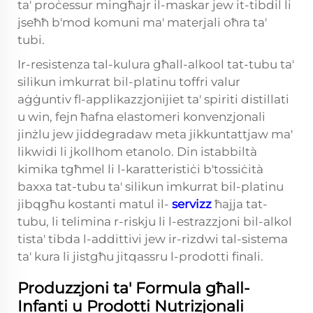
ta' proċessur mingħajr il-maskar jew it-tibdil li
jseħħ b'mod komuni ma' materjali oħra ta'
tubi.
Ir-resistenza tal-kulura għall-alkool tat-tubu ta'
silikun imkurrat bil-platinu toffri valur
aġġuntiv fl-applikazzjonijiet ta' spiriti distillati
u win, fejn ħafna elastomeri konvenzjonali
jinżlu jew jiddegradaw meta jikkuntattjaw ma'
likwidi li jkollhom etanolo. Din istabbiltà
kimika tgħmel li l-karatteristiċi b'tossiċità
baxxa tat-tubu ta' silikun imkurrat bil-platinu
jibqgħu kostanti matul il-
servizz
ħajja tat-
tubu, li telimina r-riskju li l-estrazzjoni bil-alkol
tista' tibda l-addittivi jew ir-rizdwi tal-sistema
ta' kura li jistgħu jitqassru l-prodotti finali.
Produzzjoni ta' Formula għall-
Infanti u Prodotti Nutrizjonali