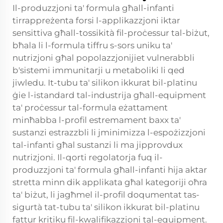
Il-produzzjoni ta' formula għall-infanti
tirrappreżenta forsi l-applikazzjoni iktar
sensittiva għall-tossikità fil-proċessur tal-biżut,
bħala li l-formula tiffru s-sors uniku ta'
nutrizjoni għal popolazzjonijiet vulnerabbli
b'sistemi immunitarji u metaboliki li qed
jiwledu. It-tubu ta' silikon ikkurat bil-platinu
ġie l-istandard tal-industrija għall-equipment
ta' proċessur tal-formula eżattament
minħabba l-profil estremament baxx ta'
sustanzi estrazzbli li jminimizza l-espożizzjoni
tal-infanti għal sustanzi li ma jipprovdux
nutrizjoni. Il-qorti regolatorja fuq il-
produzzjoni ta' formula għall-infanti hija aktar
stretta minn dik applikata għal kategoriji oħra
ta' biżut, li jagħmel il-profil doqumentat tas-
sigurtà tat-tubu ta' silikon ikkurat bil-platinu
fattur kritiku fil-kwalifikazzjoni tal-equipment.