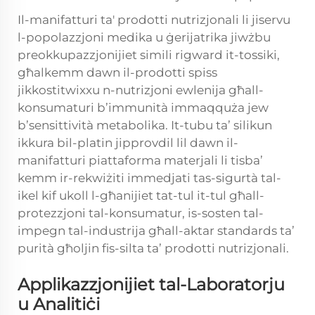
Il-manifatturi ta' prodotti nutrizjonali li jiservu
l-popolazzjoni medika u ġerijatrika jiwżbu
preokkupazzjonijiet simili rigward it-tossiki,
għalkemm dawn il-prodotti spiss
jikkostitwixxu n-nutrizjoni ewlenija għall-
konsumaturi b’immunità immaqquża jew
b’sensittività metabolika. It-tubu ta’ silikun
ikkura bil-platin jipprovdil lil dawn il-
manifatturi piattaforma materjali li tisba’
kemm ir-rekwiżiti immedjati tas-sigurtà tal-
ikel kif ukoll l-għanijiet tat-tul it-tul għall-
protezzjoni tal-konsumatur, is-sosten tal-
impegn tal-industrija għall-aktar standards ta’
purità għoljin fis-silta ta’ prodotti nutrizjonali.
Applikazzjonijiet tal-Laboratorju
u Analitiċi