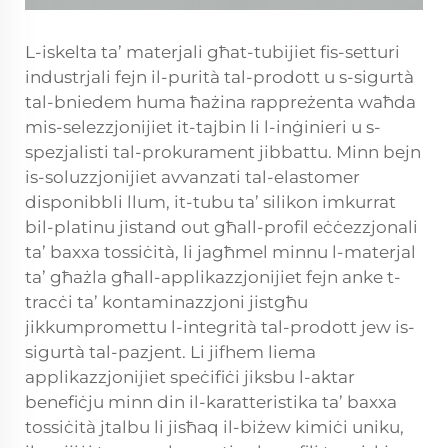
L-iskelta ta’ materjali għat-tubijiet fis-setturi
industrjali fejn il-purità tal-prodott u s-sigurtà
tal-bniedem huma ħażina rappreżenta waħda
mis-selezzjonijiet it-tajbin li l-inġinieri u s-
spezjalisti tal-prokurament jibbattu. Minn bejn
is-soluzzjonijiet avvanzati tal-elastomer
disponibbli llum, it-tubu ta’ silikon imkurrat
bil-platinu jistand out għall-profil eċċezzjonali
ta’ baxxa tossiċità, li jagħmel minnu l-materjal
ta’ għażla għall-applikazzjonijiet fejn anke t-
tracċi ta’ kontaminazzjoni jistgħu
jikkumpromettu l-integrità tal-prodott jew is-
sigurtà tal-pazjent. Li jifhem liema
applikazzjonijiet speċifiċi jiksbu l-aktar
benefiċju minn din il-karatteristika ta’ baxxa
tossiċità jtalbu li jisħaq il-biżew kimiċi uniku,