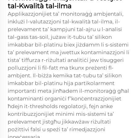
tal-Kwalità tal-ilma
Applikazzjonijiet ta’ monitoraġġ ambjentali,
inklużi l-valutazzjoni tal-kwalità tal-ilma, il-
prelevament ta’ kampjuni tal-ajru u l-analisi
tal-gass tas-soil, jużaw it-tubu ta’ silikon
imkabbar bil-platinu biex jiżdamm li s-sistemi
ta’ prelevament ma jwettux kontaminazzjoni li
tista’ tiffurza r-riżultati analitiċi jew tisuggeri
polluzzjoni li fil-fatt ma tkunx preżenti fl-
ambjent. Il-biżża kemika tat-tubu ta’ silikon
imkabbar bil-platinu hija partikolarment
importanti meta jinħadem il-monitoraġġ għal
kontaminanti organiċi f’konċentrazzjonijiet
ħdejn it-thresholds regolatorji, fejn anke
kontribuzzjonijiet minimi mis-sistemi ta’
prelevament jistgħu jikkawżaw riżultati
pożittivi falsi u speżi ta’ rimedjazzjoni
inneċessarja.