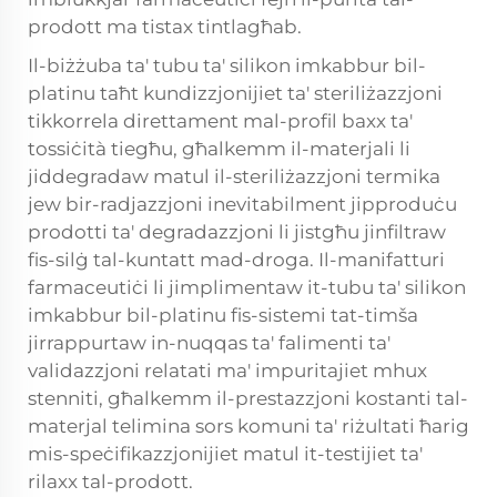
prodott ma tistax tintlagħab.
Il-biżżuba ta' tubu ta' silikon imkabbur bil-
platinu taħt kundizzjonijiet ta' steriliżazzjoni
tikkorrela direttament mal-profil baxx ta'
tossiċità tiegħu, għalkemm il-materjali li
jiddegradaw matul il-steriliżazzjoni termika
jew bir-radjazzjoni inevitabilment jipproduċu
prodotti ta' degradazzjoni li jistgħu jinfiltraw
fis-silġ tal-kuntatt mad-droga. Il-manifatturi
farmaceutiċi li jimplimentaw it-tubu ta' silikon
imkabbur bil-platinu fis-sistemi tat-timša
jirrappurtaw in-nuqqas ta' falimenti ta'
validazzjoni relatati ma' impuritajiet mhux
stenniti, għalkemm il-prestazzjoni kostanti tal-
materjal telimina sors komuni ta' riżultati ħarig
mis-speċifikazzjonijiet matul it-testijiet ta'
rilaxx tal-prodott.