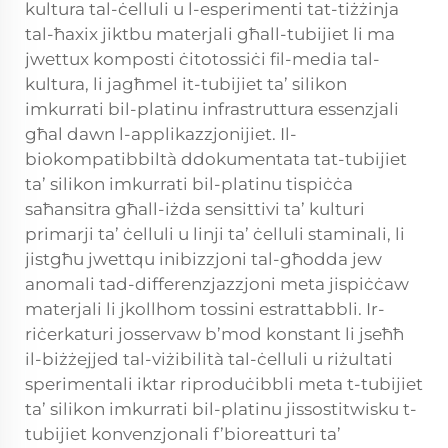
kultura tal-ċelluli u l-esperimenti tat-tiżżinja
tal-ħaxix jiktbu materjali għall-tubijiet li ma
jwettux komposti ċitotossiċi fil-media tal-
kultura, li jagħmel it-tubijiet ta’ silikon
imkurrati bil-platinu infrastruttura essenzjali
għal dawn l-applikazzjonijiet. Il-
biokompatibbiltà ddokumentata tat-tubijiet
ta’ silikon imkurrati bil-platinu tispiċċa
saħansitra għall-iżda sensittivi ta’ kulturi
primarji ta’ ċelluli u linji ta’ ċelluli staminali, li
jistgħu jwettqu inibizzjoni tal-għodda jew
anomali tad-differenzjazzjoni meta jispiċċaw
materjali li jkollhom tossini estrattabbli. Ir-
riċerkaturi josservaw b’mod konstant li jseħħ
il-biżżejjed tal-viżibilità tal-ċelluli u riżultati
sperimentali iktar riproduċibbli meta t-tubijiet
ta’ silikon imkurrati bil-platinu jissostitwisku t-
tubijiet konvenzjonali f’bioreatturi ta’