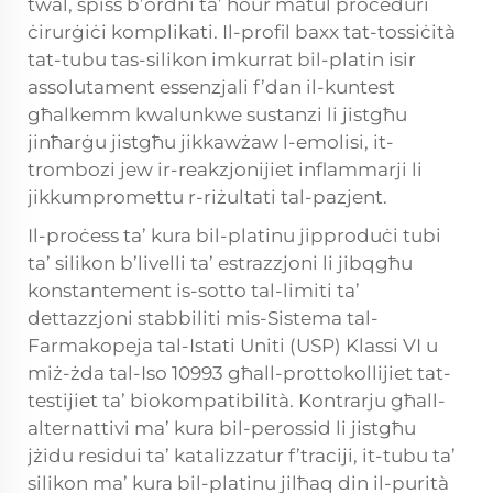
twal, spiss b’ordni ta’ ħour matul proċeduri
ċirurġiċi komplikati. Il-profil baxx tat-tossiċità
tat-tubu tas-silikon imkurrat bil-platin isir
assolutament essenzjali f’dan il-kuntest
għalkemm kwalunkwe sustanzi li jistgħu
jinħarġu jistgħu jikkawżaw l-emolisi, it-
trombozi jew ir-reakzjonijiet inflammarji li
jikkumpromettu r-riżultati tal-pazjent.
Il-proċess ta’ kura bil-platinu jipproduċi tubi
ta’ silikon b’livelli ta’ estrazzjoni li jibqgħu
konstantement is-sotto tal-limiti ta’
dettazzjoni stabbiliti mis-Sistema tal-
Farmakopeja tal-Istati Uniti (USP) Klassi VI u
miż-żda tal-Iso 10993 għall-prottokollijiet tat-
testijiet ta’ biokompatibilità. Kontrarju għall-
alternattivi ma’ kura bil-perossid li jistgħu
jżidu residui ta’ katalizzatur f’traciji, it-tubu ta’
silikon ma’ kura bil-platinu jilħaq din il-purità