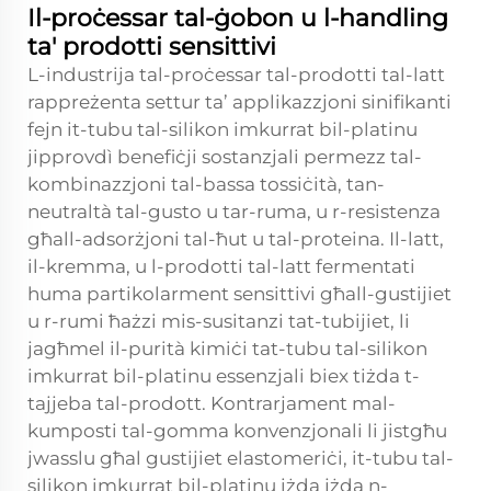
Il-proċessar tal-ġobon u l-handling
ta' prodotti sensittivi
L-industrija tal-proċessar tal-prodotti tal-latt
rappreżenta settur ta’ applikazzjoni sinifikanti
fejn it-tubu tal-silikon imkurrat bil-platinu
jipprovdì benefiċji sostanzjali permezz tal-
kombinazzjoni tal-bassa tossiċità, tan-
neutraltà tal-gusto u tar-ruma, u r-resistenza
għall-adsorżjoni tal-ħut u tal-proteina. Il-latt,
il-kremma, u l-prodotti tal-latt fermentati
huma partikolarment sensittivi għall-gustijiet
u r-rumi ħażzi mis-susitanzi tat-tubijiet, li
jagħmel il-purità kimiċi tat-tubu tal-silikon
imkurrat bil-platinu essenzjali biex tiżda t-
tajjeba tal-prodott. Kontrarjament mal-
kumposti tal-gomma konvenzjonali li jistgħu
jwasslu għal gustijiet elastomeriċi, it-tubu tal-
silikon imkurrat bil-platinu iżda jżda n-