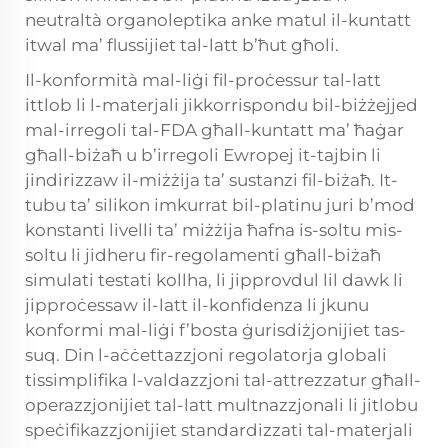
neutraltà organoleptika anke matul il-kuntatt
itwal ma’ flussijiet tal-latt b’ħut għoli.
Il-konformità mal-liġi fil-proċessur tal-latt
ittlob li l-materjali jikkorrispondu bil-biżżejjed
mal-irregoli tal-FDA għall-kuntatt ma’ ħaġar
għall-biżaħ u b’irregoli Ewropej it-tajbin li
jindirizzaw il-miżżija ta’ sustanzi fil-biżaħ. It-
tubu ta’ silikon imkurrat bil-platinu juri b’mod
konstanti livelli ta’ miżżija ħafna is-soltu mis-
soltu li jidheru fir-regolamenti għall-biżaħ
simulati testati kollha, li jipprovdul lil dawk li
jipproċessaw il-latt il-konfidenza li jkunu
konformi mal-liġi f’bosta ġurisdiżjonijiet tas-
suq. Din l-aċċettazzjoni regolatorja globali
tissimplifika l-valdazzjoni tal-attrezzatur għall-
operazzjonijiet tal-latt multnazzjonali li jitlobu
speċifikazzjonijiet standardizzati tal-materjali