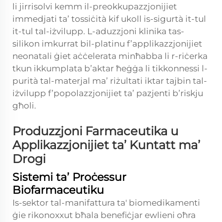
li jirrisolvi kemm il-preokkupazzjonijiet
immedjati ta’ tossiċità kif ukoll is-sigurtà it-tul
it-tul tal-iżvilupp. L-aduzzjoni klinika tas-
silikon imkurrat bil-platinu f’applikazzjonijiet
neonatali ġiet aċċelerata minħabba li r-riċerka
tkun ikkumplata b’aktar ħeġġa li tikkonnessi l-
purità tal-materjal ma’ riżultati iktar tajbin tal-
iżvilupp f’popolazzjonijiet ta’ pazjenti b’riskju
għoli.
Produzzjoni Farmaceutika u
Applikazzjonijiet ta’ Kuntatt ma’
Drogi
Sistemi ta’ Proċessur
Biofarmaceutiku
Is-sektor tal-manifattura ta' biomedikamenti
ġie rikonoxxut bħala benefiċjar ewlieni oħra