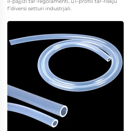
il-pajjiżi tar-regolamenti, u l-profili tar-riskju
f’diversi setturi industrjali.