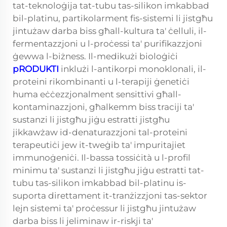
tat-teknoloġija tat-tubu tas-silikon imkabbad
bil-platinu, partikolarment fis-sistemi li jistgħu
jintużaw darba biss għall-kultura ta' ċelluli, il-
fermentazzjoni u l-proċessi ta' purifikazzjoni
ġewwa l-biżness. Il-medikużi bioloġiċi
pRODUKTI
inklużi l-antikorpi monoklonali, il-
proteini rikombinanti u l-terapiji ġenetiċi
huma eċċezzjonalment sensittivi għall-
kontaminazzjoni, għalkemm biss traciji ta'
sustanzi li jistgħu jiġu estratti jistgħu
jikkawżaw id-denaturazzjoni tal-proteini
terapeutiċi jew it-tweġib ta' impuritajiet
immunoġeniċi. Il-bassa tossiċità u l-profil
minimu ta' sustanzi li jistgħu jiġu estratti tat-
tubu tas-silikon imkabbad bil-platinu is-
suporta direttament it-tranżizzjoni tas-sektor
lejn sistemi ta' proċessur li jistgħu jintużaw
darba biss li jeliminaw ir-riskji ta'