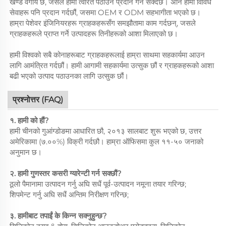
खण्ड वर्गीय छ, जसले हामी त्वरित पठाउन प्रदान गर्न सक्दछ। अनि हामी विविध
सेवाहरू पनि प्रदान गर्दछौं, जसमा OEM र ODM सहभागीता भएको छ।
हाम्रा पेशेवर इंजिनियरहरू ग्राहकहरूसँग समझौतामा काम गर्दछन्, जसले
ग्राहकहरूले प्राप्त गर्ने उत्पादहरू तिनीहरूको आशा मिलाएको छ।
हामी विश्वको सबै कोनाहरूबाट ग्राहकहरूलाई हाम्रा साथमा सहकार्यमा आउन
लागि आमंत्रित गर्दछौं। हामी आगामी सहकार्यमा उत्सुक छौं र ग्राहकहरूको आशा
बढी भएको उत्पाद पठाउनका लागि उत्सुक छौं।
प्रश्नोत्तर (FAQ)
१. हामी को हौं?
हामी चीनको गुआंग्डोङमा आधारित छौ, २०१३ सालबाट शुरू भएको छ, उत्तर
अमेरिकामा (७.००%) विक्री गर्दछौ। हाम्रा ऑफिसमा कुल ११-५० जनाको
अनुमान छ।
२. हामी गुणस्तर कसरी ग्यारेन्टी गर्न सक्छौं?
ठूलो पैमानामा उत्पादन गर्नु अघि सधैं पूर्व-उत्पादन नमूना तयार गरिन्छ;
शिपमेन्ट गर्नु अघि सधैं अन्तिम निरीक्षण गरिन्छ;
३. हामीबाट तपाईं के किन्न सक्नुहुन्छ?