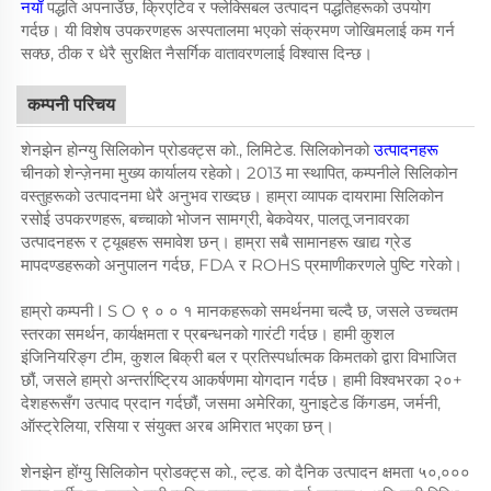
नयाँ
पद्धति अपनाउँछ, क्रिएटिव र फ्लेक्सिबल उत्पादन पद्धतिहरूको उपयोग
गर्दछ। यी विशेष उपकरणहरू अस्पतालमा भएको संक्रमण जोखिमलाई कम गर्न
सक्छ, ठीक र धेरै सुरक्षित नैसर्गिक वातावरणलाई विश्वास दिन्छ।
कम्पनी परिचय
शेनझेन होन्ग्यु सिलिकोन प्रोडक्ट्स को., लिमिटेड. सिलिकोनको
उत्पादनहरू
चीनको शेन्ज़ेनमा मुख्य कार्यालय रहेको। 2013 मा स्थापित, कम्पनीले सिलिकोन
वस्तुहरूको उत्पादनमा धेरै अनुभव राख्दछ। हाम्रा व्यापक दायरामा सिलिकोन
रसोई उपकरणहरू, बच्चाको भोजन सामग्री, बेकवेयर, पालतू जनावरका
उत्पादनहरू र ट्यूबहरू समावेश छन्। हाम्रा सबै सामानहरू खाद्य ग्रेड
मापदण्डहरूको अनुपालन गर्दछ, FDA र ROHS प्रमाणीकरणले पुष्टि गरेको।
हाम्रो कम्पनी I S O ९ ० ० १ मानकहरूको समर्थनमा चल्दै छ, जसले उच्चतम
स्तरका समर्थन, कार्यक्षमता र प्रबन्धनको गारंटी गर्दछ। हामी कुशल
इंजिनियरिङ्ग टीम, कुशल बिक्री बल र प्रतिस्पर्धात्मक किमतको द्वारा विभाजित
छौं, जसले हाम्रो अन्तर्राष्ट्रिय आकर्षणमा योगदान गर्दछ। हामी विश्वभरका २०+
देशहरूसँग उत्पाद प्रदान गर्दछौं, जसमा अमेरिका, युनाइटेड किंगडम, जर्मनी,
ऑस्ट्रेलिया, रसिया र संयुक्त अरब अमिरात भएका छन्।
शेनझेन होंग्यु सिलिकोन प्रोडक्ट्स को., ल्ट्ड. को दैनिक उत्पादन क्षमता ५०,०००