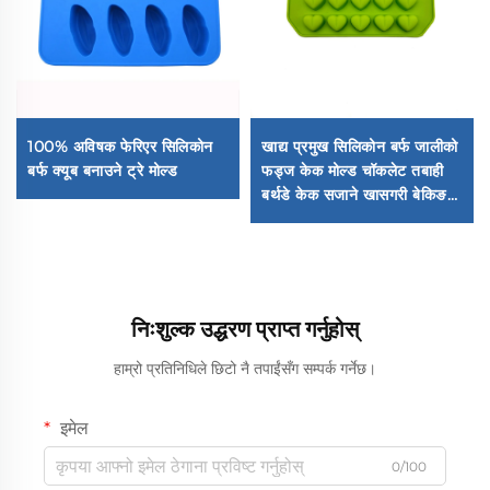
100% अविषक फेरिएर सिलिकोन
खाद्य प्रमुख सिलिकोन बर्फ जालीको
बर्फ क्यूब बनाउने ट्रे मोल्ड
फड्ज केक मोल्ड चॉकलेट तबाही
बर्थडे केक सजाने खासगरी बेकिङ
टูล्स ग्लू आइसिङ मोल्ड
निःशुल्क उद्धरण प्राप्त गर्नुहोस्
हाम्रो प्रतिनिधिले छिटो नै तपाईंसँग सम्पर्क गर्नेछ।
इमेल
0/100