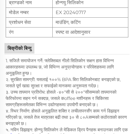
ब्राण्डको नाम
होन्गयु सिलिकोन
मोडेल नम्बर
EX 20240717
प्रशोधन सेवा
माउंडिंग, कटिंग
रंग
स्पष्ट वा आदेशानुसार
बिक्रीको बिन्दु
1. सजिलै समायोजन गर्ने: फ्लेक्सिबल नीलो सिलिकोन सक्षन हास विभिन्न
आकारहरूमा उपलब्ध छ, जो विभिन्न अनुप्रयोगहरू र परिवेशहरूमा लागि
अनुकूलित हुन्छ।
२. सुरक्षित सामग्री: यसलाई १००% BPA बिरा सिलिकोनबाट बनाइएको छ,
जसले पूर्ण खाद्य सुरक्षा र सफाईको मानकमा अनुरूपता गर्दछ।
३. उच्च तापमान प्रतिरोध: होसले -४०°सी से २००°सीसम्मको तापमानको
फेरिफोरमा सहन गर्न सक्दछ, जसले कoffee मशीनहरू र चिकित्सा
सामग्रीहरूसमेतका विभिन्न उद्योगहरूमा उपयोगी बनाएको छ।
४. स्थिर निर्माण: होसले अनुकूलित शक्ति र लचीलापनसँग काम गर्न डिझाइन
गरिएको छ, जसले तेज मात्राका बढी तथा ३० से ८०Aसम्मको कठोरताको कारण
बनाइएको छ।
५. नविन डिझाइन: होन्ग्यु सिलिकोन ले मेडिकल ड्रिप पैनहरू बनाउनका लागि एक