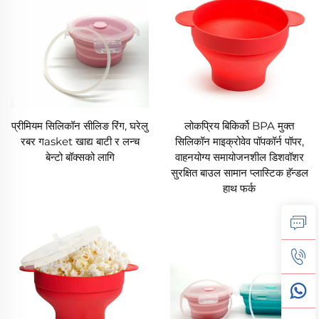
प्रीमियम सिलिकॉन सीलिङ रिंग, घरेलु
लोकप्रिय बिकिर्को BPA मुक्त
रबर गasket खाद्य बाटी र लन्च
सिलिकॉन माइक्रोवेव पॉपकॉर्न पॉपर,
बेन्टो बॉक्सको लागि
वाहनयोग्य समायोजनशील डिशवॉशर
सुरक्षित बाउल सामान प्लास्टिक हॅन्डल
हाथ फर्क