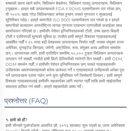
बच्चाको खाना खाने बर्तन, सिलिकन बेकवेयर, सिलिकन पालतू उत्पादनहरू, सिलिकन 
ट्यूबहरू। हाम्रा सबै उत्पादनहरूले FDA र ROHS प्रमाणीकरण पार गरेका छन्, 
यी १००% खाद्य ग्रेड सिलिकनबाट बनेका हुन्छन् जसले गुणस्तर र सुरक्षालाई 
सुनिश्चित गर्दछ। हाम्रो कम्पनीले ISO 9001 प्रमाणीकरण पार गरेको छ र हाम्रो 
कम्पनीको सञ्चालन अन्तर्राष्ट्रिय मानक गुणस्तर प्रबन्धन प्रणालीको कडाईका साथ 
कार्यान्वयन गरिएको छ। हामीसँग पेशेवर इन्जिनियरहरूको टोली, उच्च दक्षता बिक्री 
टोली र प्रतिस्पर्धी मूल्यको सुविधा छ, त्यसैले हामी सम्पूर्ण विश्वका ग्राहकहरूलाई 
आकर्षित गर्छौं र २० भन्दा बढी देशहरूमा उत्पादनहरू निर्यात गर्छौं, जसमा संयुक्त राज्य 
अमेरिका, यूनाइटेड किंगडम, जर्मनी, अष्ट्रेलिया, रूस, संयुक्त अरब अमीरात समावेश 
छन्। उत्पादनका लागि, हामी प्रतिदिन कम्तीमा ५०,००० टुक्रा सिलिकन उत्पादनहरू 
उत्पादन गर्न सक्छौं, त्यसैले हामी छिटो डेलिभरीको ग्यारेन्टी दिन सक्छौं। हामी OEM, 
ODM समर्थन गर्छौं, र हामीसँग पेशेवर इन्जिनियरहरू छन् जसले ग्राहकहरूसँग 
उनीहरूका आवश्यकताहरूको बारेमा छलफल गर्ने र ग्राहकहरूले उनीहरूको अपेक्षा पूरा 
गर्ने उत्पादनहरू प्राप्त गर्छन् भन्ने कुरा सुनिश्चित गर्ने जिम्मेवारी लिन्छन्। हामी सम्पूर्ण 
विश्वका ग्राहकहरूलाई हामीसँग सहकार्यका लागि स्वागत गर्छौं ताकि हामी साझेदारीमा 
सफलता हासिल गर्न सकौं। हाम्रो सहकार्यको आशा गर्दै। 
प्रश्नोत्तर (FAQ)
१. हामी को हौं? 
हामी चीनको गुआंग्डोङमा आधारित छौ, २०१३ सालबाट शुरू भएको छ, उत्तर अमेरिकामा 