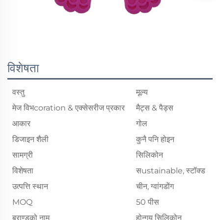
विशेषता
वस्तु
मूल्य
मेज विभcoration & एक्सेसरीज प्रकार
मैट्स & पैड्स
आकार
गोल
डिजाइन शैली
कुनै पनि होइन
सामग्री
सिलिकोन
विशेषता
सustainable, स्टॉक्ड
उत्पत्ति स्थान
चीन, ग्वांगडोंग
MOQ
50 पीस
ब्राण्डको नाम
होन्गयु सिलिकोन