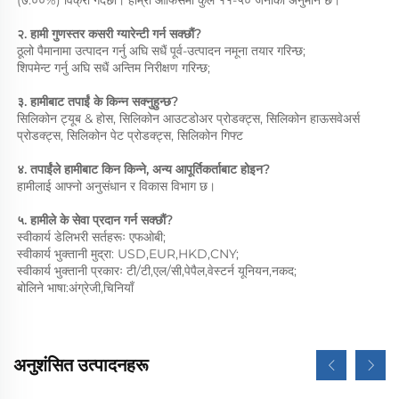
(७.००%) विक्री गर्दछौ। हाम्रा ऑफिसमा कुल ११-५० जनाको अनुमान छ। 
२. हामी गुणस्तर कसरी ग्यारेन्टी गर्न सक्छौं? 
ठूलो पैमानामा उत्पादन गर्नु अघि सधैं पूर्व-उत्पादन नमूना तयार गरिन्छ; 
शिपमेन्ट गर्नु अघि सधैं अन्तिम निरीक्षण गरिन्छ; 
३. हामीबाट तपाईं के किन्न सक्नुहुन्छ? 
सिलिकोन ट्यूब & होस, सिलिकोन आउटडोअर प्रोडक्ट्स, सिलिकोन हाऊसवेअर्स 
प्रोडक्ट्स, सिलिकोन पेट प्रोडक्ट्स, सिलिकोन गिफ्ट 
४. तपाईंले हामीबाट किन किन्ने, अन्य आपूर्तिकर्ताबाट होइन?   
हामीलाई आफ्नो अनुसंधान र विकास विभाग छ। 
५. हामीले के सेवा प्रदान गर्न सक्छौं?   
स्वीकार्य डेलिभरी सर्तहरूः एफओबी; 
स्वीकार्य भुक्तानी मुद्रा: USD,EUR,HKD,CNY; 
स्वीकार्य भुक्तानी प्रकारः टी/टी,एल/सी,पेपैल,वेस्टर्न यूनियन,नकद; 
बोलिने भाषा:अंग्रेजी,चिनियाँ 
अनुशंसित उत्पादनहरू