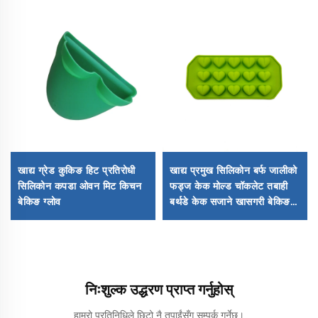
खाद्य ग्रेड कुकिङ हिट प्रतिरोधी
खाद्य प्रमुख सिलिकोन बर्फ जालीको
सिलिकोन कपडा ओवन मिट किचन
फड्ज केक मोल्ड चॉकलेट तबाही
बेकिङ ग्लोव
बर्थडे केक सजाने खासगरी बेकिङ
टูล्स ग्लू आइसिङ मोल्ड
निःशुल्क उद्धरण प्राप्त गर्नुहोस्
हाम्रो प्रतिनिधिले छिटो नै तपाईंसँग सम्पर्क गर्नेछ।