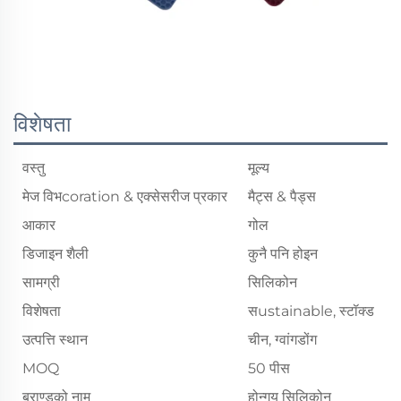
विशेषता
वस्तु
मूल्य
मेज विभcoration & एक्सेसरीज प्रकार
मैट्स & पैड्स
आकार
गोल
डिजाइन शैली
कुनै पनि होइन
सामग्री
सिलिकोन
विशेषता
सustainable, स्टॉक्ड
उत्पत्ति स्थान
चीन, ग्वांगडोंग
MOQ
50 पीस
ब्राण्डको नाम
होन्गयु सिलिकोन