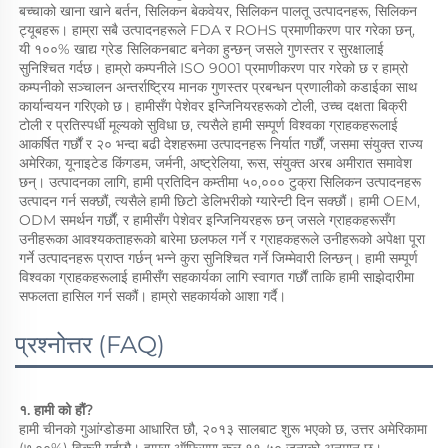
बच्चाको खाना खाने बर्तन, सिलिकन बेकवेयर, सिलिकन पालतू उत्पादनहरू, सिलिकन 
ट्यूबहरू। हाम्रा सबै उत्पादनहरूले FDA र ROHS प्रमाणीकरण पार गरेका छन्, 
यी १००% खाद्य ग्रेड सिलिकनबाट बनेका हुन्छन् जसले गुणस्तर र सुरक्षालाई 
सुनिश्चित गर्दछ। हाम्रो कम्पनीले ISO 9001 प्रमाणीकरण पार गरेको छ र हाम्रो 
कम्पनीको सञ्चालन अन्तर्राष्ट्रिय मानक गुणस्तर प्रबन्धन प्रणालीको कडाईका साथ 
कार्यान्वयन गरिएको छ। हामीसँग पेशेवर इन्जिनियरहरूको टोली, उच्च दक्षता बिक्री 
टोली र प्रतिस्पर्धी मूल्यको सुविधा छ, त्यसैले हामी सम्पूर्ण विश्वका ग्राहकहरूलाई 
आकर्षित गर्छौं र २० भन्दा बढी देशहरूमा उत्पादनहरू निर्यात गर्छौं, जसमा संयुक्त राज्य 
अमेरिका, यूनाइटेड किंगडम, जर्मनी, अष्ट्रेलिया, रूस, संयुक्त अरब अमीरात समावेश 
छन्। उत्पादनका लागि, हामी प्रतिदिन कम्तीमा ५०,००० टुक्रा सिलिकन उत्पादनहरू 
उत्पादन गर्न सक्छौं, त्यसैले हामी छिटो डेलिभरीको ग्यारेन्टी दिन सक्छौं। हामी OEM, 
ODM समर्थन गर्छौं, र हामीसँग पेशेवर इन्जिनियरहरू छन् जसले ग्राहकहरूसँग 
उनीहरूका आवश्यकताहरूको बारेमा छलफल गर्ने र ग्राहकहरूले उनीहरूको अपेक्षा पूरा 
गर्ने उत्पादनहरू प्राप्त गर्छन् भन्ने कुरा सुनिश्चित गर्ने जिम्मेवारी लिन्छन्। हामी सम्पूर्ण 
विश्वका ग्राहकहरूलाई हामीसँग सहकार्यका लागि स्वागत गर्छौं ताकि हामी साझेदारीमा 
सफलता हासिल गर्न सकौं। हाम्रो सहकार्यको आशा गर्दै। 
प्रश्नोत्तर (FAQ)
१. हामी को हौं? 
हामी चीनको गुआंग्डोङमा आधारित छौ, २०१३ सालबाट शुरू भएको छ, उत्तर अमेरिकामा 