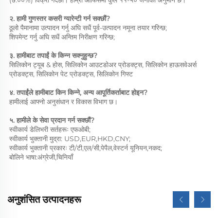
(७.००%) विक्री गर्दछौ। हाम्रा ऑफिसमा कुल ११-५० जनाको अनुमान छ। 
२. हामी गुणस्तर कसरी ग्यारेन्टी गर्न सक्छौं? 
ठूलो पैमानामा उत्पादन गर्नु अघि सधैं पूर्व-उत्पादन नमूना तयार गरिन्छ; 
शिपमेन्ट गर्नु अघि सधैं अन्तिम निरीक्षण गरिन्छ; 
३. हामीबाट तपाईं के किन्न सक्नुहुन्छ? 
सिलिकोन ट्यूब & होस, सिलिकोन आउटडोअर प्रोडक्ट्स, सिलिकोन हाऊसवेअर्स 
प्रोडक्ट्स, सिलिकोन पेट प्रोडक्ट्स, सिलिकोन गिफ्ट 
४. तपाईंले हामीबाट किन किन्ने, अन्य आपूर्तिकर्ताबाट होइन?   
हामीलाई आफ्नो अनुसंधान र विकास विभाग छ। 
५. हामीले के सेवा प्रदान गर्न सक्छौं?   
स्वीकार्य डेलिभरी सर्तहरूः एफओबी; 
स्वीकार्य भुक्तानी मुद्रा: USD,EUR,HKD,CNY; 
स्वीकार्य भुक्तानी प्रकारः टी/टी,एल/सी,पेपैल,वेस्टर्न यूनियन,नकद; 
बोलिने भाषा:अंग्रेजी,चिनियाँ 
अनुशंसित उत्पादनहरू