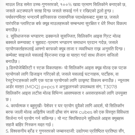
माउल लिड समेत उच्च-गुणस्तरको, १००% खाद्य प्रमाण सिलिकोने बनाएको छ,
जसले अटक्याउने सतह दिन्छ जसले सफाई गर्न र रखिएको ठूलो हुन्छ।
पर्यावरणमित्र भन्दरामै हानिकारक रासायनिक पदार्थहरूबाट मुक्त छ, जसले
पारंपरिक प्लास्टिक बर्फ क्यूब माउलहरूको सम्बन्धमा सुरक्षित र धेरै स्थिर विकल्प
बनाउँछ।
२. सुविधाजनक भण्डारण: ढक्कनले सुसज्जित, सिलिकॉन आइस ग्रिट मोल्ड
बक्सले कम्प्याक्ट र चुहावट-प्रमाण भण्डारण समाधान प्रदान गर्दछ, जसले
प्रयोगकर्ताहरूलाई आफ्नो बरफको क्युब ताजा र व्यवस्थित राख्न अनुमति दिन्छ।
कम्पेक्ट साइजले यसलाई फ्रिजमा राख्न वा यात्रा गर्दा साथ लैजान सजिलो
बनाउँछ।
३.डिस्पोजेबिलिटी र स्टक विकल्पहरूः यो सिलिकॉन आइस क्यूब मोल्ड एक पटक
प्रयोगको लागि डिजाइन गरिएको हो, जसले यसलाई घटनाहरू, पार्टीहरू, वा
रेस्टुरेन्टहरूको लागि एक पटक प्रयोगको लागि उत्कृष्ट विकल्प बनाउँछ। न्यूनतम
अर्डर मात्रा (MOQ) p०pcs र अनुकूलनको उपलब्धता संग, T3078
सिलिकॉन आइस लटीस मोल्ड विभिन्न आवश्यकता र अवसरहरूको लागि उपयुक्त
छ।
4. कार्यात्मक र बहुमुखीः पेशेवर र घर प्रयोग दुवैको लागि आदर्श, यो सिलिकॉन
बरफ जाली मोल्ड अद्वितीय जाली ढाँचा संग बरफ cubes को एक विस्तृत विविधता
सिर्जना गर्न प्रयोग गर्न सकिन्छ। यो नट चिपचिपाउने सुविधाले आइस क्युबहरू
सहजै बाहिर निस्कन मद्दत गर्छ।
5. विश्वसनीय ब्रँड र गुणस्तरको जम्बानदाजी: उद्योगमा प्रतिष्ठित प्रतिष्ठा सँग,