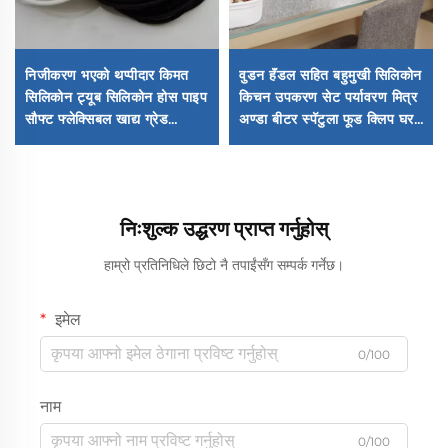
निजीकरण भएको थप्पीदार किमत
वुडन हॅंडल सहित बहुमुखी सिलिकोन
सिलिकोन ट्यूब सिलिकोन होस पाइप
किचन उपकरण सेट पर्यावरण मित्र
सौफ्ट फ्लेक्सिबल खाद्य ग्रेड
अण्डा बीटर स्पॅटुला फूड क्लिप घर
मेडिकल सिलिकन रबर ट्यूब
किचन प्रयोगका लागि
निःशुल्क उद्धरण प्राप्त गर्नुहोस्
हाम्रो प्रतिनिधिले छिटो नै तपाईंसँग सम्पर्क गर्नेछ।
इमेल
0/100
नाम
0/100