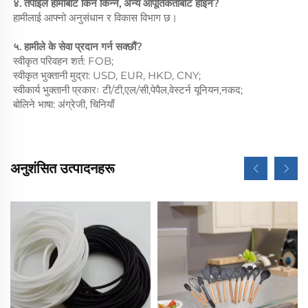
४. तपाईंले हामीबाट किन किन्ने, अन्य आपूर्तिकर्ताबाट होइन?
हामीलाई आफ्नो अनुसंधान र विकास विभाग छ।
५. हामीले के सेवा प्रदान गर्न सक्छौं?
स्वीकृत परिवहन शर्त: FOB;
स्वीकृत भुक्तानी मुद्रा: USD, EUR, HKD, CNY;
स्वीकार्य भुक्तानी प्रकारः टी/टी,एल/सी,पेपैल,वेस्टर्न यूनियन,नकद;
बोलिने भाषा: अंग्रेजी, चिनियाँ
अनुशंसित उत्पादनहरू