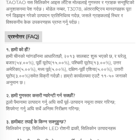
TAOTAO यस सिलिकोन आइस लॅटिस मोल्डलाई गुणस्तर र ग्राहक सन्तुष्टिको
अनुशासनमा पेश गर्दछ। मोडेल नम्बर, T3078, अंतरराष्ट्रिय मानदण्डहरू पूरा
गर्न डिझाइन गरेको उत्पादन प्रतिनिधित्व गर्दछ, जसले ग्राहकलाई स्थिर र
विश्वसनीय केक उपकरणहरू प्राप्त गर्नु पर्दछ।
प्रश्नोत्तर (FAQ)
१. हामी को हौं?
हामी चीनको ग्वांगडॉनमा आधारितछौ, २०१३ सालबाट शुरू भएको छ, र घरेलू
बजार(५४.००%), पूर्वी यूरोप(१५.००%), पश्चिमी यूरोप(१३.००%), उत्तर
अमेरिका(५.००%), मध्य पूर्व(५.००%), दक्षिण-पूर्वी एशिया(५.००%), उत्तरी
यूरोप(३.००%)समेत विक्री गर्दछौ। हाम्रो कार्यालयमा एउटै ११-५० जनाको
अनुमान छ।
२. हामी गुणस्तर कसरी ग्यारेन्टी गर्न सक्छौं?
ठूलो पैमानामा उत्पादन गर्नु अघि सधैं पूर्व-उत्पादन नमूना तयार गरिन्छ;
शिपमेन्ट गर्नु अघि सधैं अन्तिम निरीक्षण गरिन्छ;
३. हामीबाट तपाईं के किन्न सक्नुहुन्छ?
सिलिकोन ट्यूब, सिलिकोन LED रोशनी ढाकी, सिलिकोन उत्पादनहरू