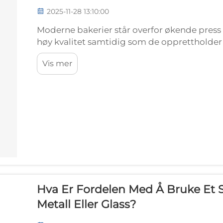
2025-11-28 13:10:00
Moderne bakerier står overfor økende press 
høy kvalitet samtidig som de opprettholder 
effektivitet. Valget av bakeutstyr og verktøy
Vis mer
disse målene, spesielt...
Hva Er Fordelen Med Å Bruke Et S
Metall Eller Glass?