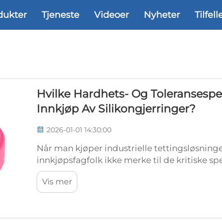
dukter
Tjeneste
Videoer
Nyheter
Tilfell
Hvilke Hardhets- Og Toleransespes
Innkjøp Av Silikongjerringer?
2026-01-01 14:30:00
Når man kjøper industrielle tettingsløsninge
innkjøpsfagfolk ikke merke til de kritiske 
langtidsprestasjon og pålitelighet. Siliko
Vis mer
grunnleggende komponent i utallige ...