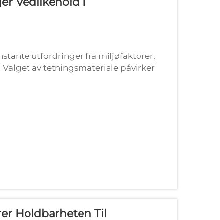
er Vedlikehold I
nstante utfordringer fra miljøfaktorer,
. Valget av tetningsmateriale påvirker
ikeholdsoperasjoner i
er Holdbarheten Til