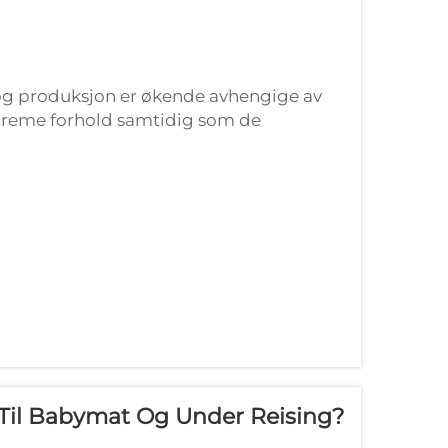
rt og produksjon er økende avhengige av
streme forhold samtidig som de
der. Silikongjenger...
r Til Babymat Og Under Reising?