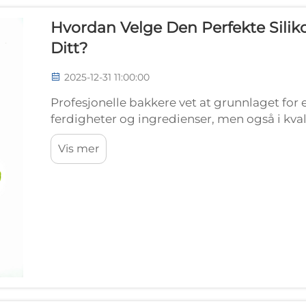
Hvordan Velge Den Perfekte Sili
Ditt?
2025-12-31 11:00:00
Profesjonelle bakkere vet at grunnlaget for e
ferdigheter og ingredienser, men også i kv
hele bakerprosessen. Blant disse nødvendig
Vis mer
revolusjonert...