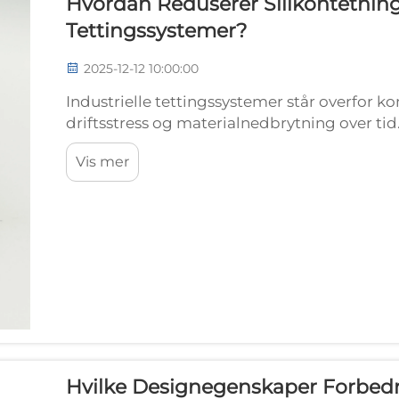
Hvordan Reduserer Silikontetning
Tettingssystemer?
2025-12-12 10:00:00
Industrielle tettingssystemer står overfor ko
driftsstress og materialnedbrytning over tid
betydelig frekvensen og kostnaden for vedl
Vis mer
produksjonsanlegg...
Hvilke Designegenskaper Forbedr