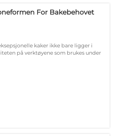
koneformen For Bakebehovet
ksepsjonelle kaker ikke bare ligger i
aliteten på verktøyene som brukes under
e verktøyene har silikonekakeformen