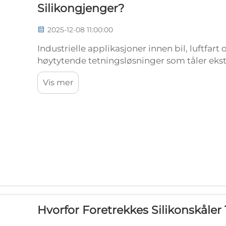
Silikongjenger?
2025-12-08 11:00:00
Industrielle applikasjoner innen bil, luftfa
høytytende tetningsløsninger som tåler ek
opprettholder stabil ytelse over lengre perio
Vis mer
Hvorfor Foretrekkes Silikonskåle