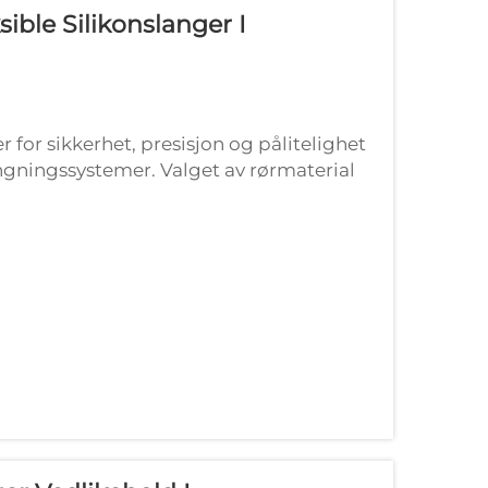
ible Silikonslanger I
 for sikkerhet, presisjon og pålitelighet
ngningssystemer. Valget av rørmaterial
ter, utstyrslivslengde og...