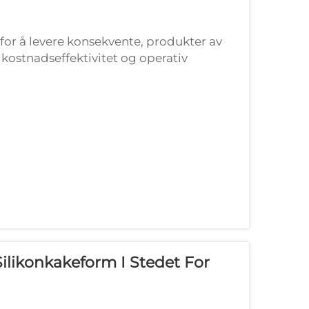
for å levere konsekvente, produkter av
kostnadseffektivitet og operativ
 spiller en avgjørende rolle for å oppnå
ilikonkakeform I Stedet For