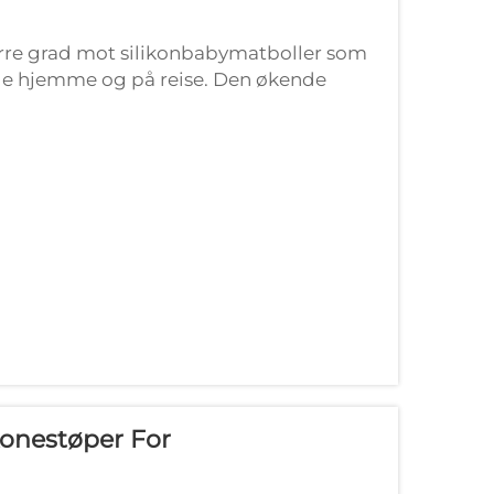
tørre grad mot silikonbabymatboller som
både hjemme og på reise. Den økende
øsningene kommer av deres unike...
konestøper For