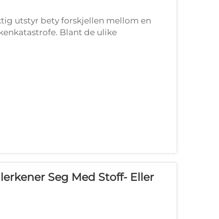
ktig utstyr bety forskjellen mellom en
kenkatastrofe. Blant de ulike
mebakerne og profesjonelle kokker,
erkener Seg Med Stoff- Eller