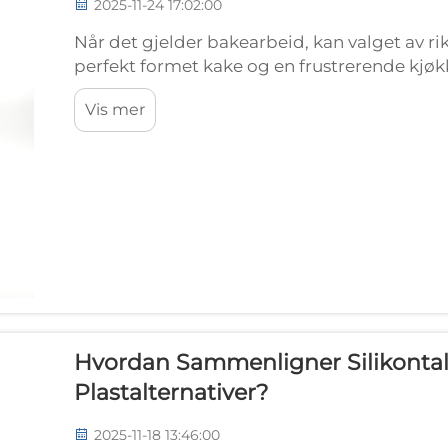
2025-11-24 17:02:00
Når det gjelder bakearbeid, kan valget av ri
perfekt formet kake og en frustrerende kjøk
alternativene som er tilgjengelige for hjem
Vis mer
pågår debatten mellom ...
Hvordan Sammenligner Silikontall
Plastalternativer?
2025-11-18 13:46:00