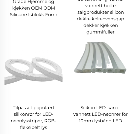
Grade Hjemme og
vannett hotte
kjøkken OEM ODM
salgprodukter silicon
Silicone Isblokk Form
dekke kokeovensgap
dekker kjøkken
gummifuller
Tilpasset populært
Silikon LED-kanal,
silikonrør for LED-
vannett LED-neonrør for
neonlysstriper, RGB-
10mm lysbånd LED
fleksibelt lys