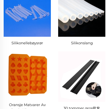
Silikonellebøysrør
Silikonslang
Oransje Matvarer Av
30 tommer gros批发