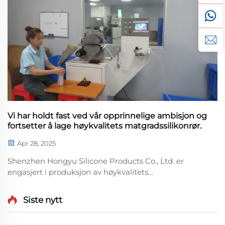
Treavdelingsplate: Den bruker en bueformet
avskillelsedesign...
Vi har holdt fast ved vår opprinnelige ambisjon og
fortsetter å lage høykvalitets matgradssilikonrør.
Apr 28, 2025
Shenzhen Hongyu Silicone Products Co., Ltd. er
engasjert i produksjon av høykvalitets
matgradssilikonrør. Med sin fremragende
sikkerhetsprestasjon og utmerket kvalitet, har det
Siste nytt
fått anerkjennelse fra mange handlere i bransjen
som søker høykvalitets silikonrør.