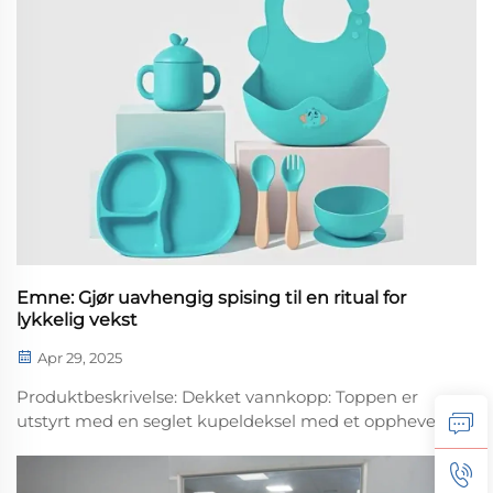
Emne: Gjør uavhengig spising til en ritual for
lykkelig vekst
Apr 29, 2025
Produktbeskrivelse: Dekket vannkopp: Toppen er
utstyrt med en seglet kupeldeksel med et opphevet
lite dekorasjonselement. Koppkroppen har glatte
linjer og passer godt for små hender å holde på.