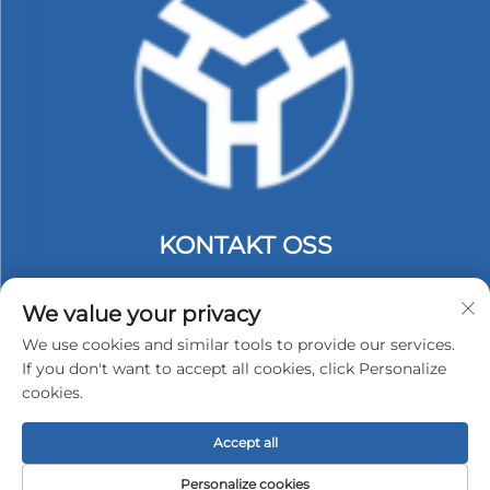
KONTAKT OSS
Add: 2. etasje, bygg C, #74 Langbei Industripark,
Tongle Longgang, Shenzhen, Kina.
We value your privacy
Tlf:
+86-13530558584
We use cookies and similar tools to provide our services.
If you don't want to accept all cookies, click Personalize
E-post:
[email protected]
cookies.
Accept all
Copyright © 2026 Shenzhen Hongyu Silicone Products
Co., Ltd. Alle rettigheter reservert -
Personvernpolicy
Personalize cookies