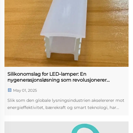
Silikonomslag for LED-lamper: En
nygenerasjonsløsning som revolusjonerer
fleksibelt lys.
May 01, 2025
Slik som den globale lysningsindustrien akselererer mot
energieffektivitet, bærekraft og smart teknologi, har
silikon LED lysærmer dukket opp som et innovativt
produkt, og trekker oppmerksomhet over hele
industrielle, kommersielle og forbrukermarkedene med...