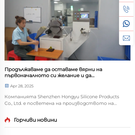
подходящо за малки ръце да го държат. Чиния с
три отсека: Применява се арчен дизайниран
разделител...
Продължаваме да оставаме вярни на
първоначалното си желание и да
произвеждаме висококачествени
Apr 28, 2025
хранителни силиконови тръби.
Компанията Shenzhen Hongyu Silicone Products
Co., Ltd. е посветена на производството на
висококачествени хранителни силиконови
тръби. Благодарение на отличната си
Горчиви новини
безопасност и изключителното качество, тя
е получила признанието на много