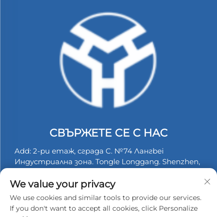
СВЪРЖЕТЕ СЕ С НАС
Add: 2-ри етаж, сграда C. №74 Лангbei
Индустриална зона. Tongle Longgang. Shenzhen,
Китай.
We value your privacy
Тел.:
+86-13530558584
We use cookies and similar tools to provide our services.
Имейл:
[email protected]
If you don't want to accept all cookies, click Personalize