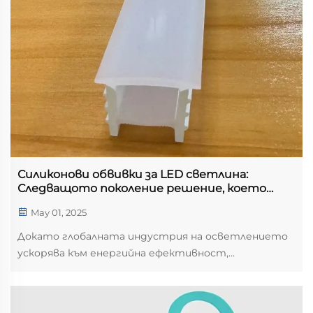
Силиконови обвивки за LED светлина:
Следващото поколение решение, което
революционизира гъвкавото осветление.
May 01, 2025
Докато глобалната индустрия на осветлението
ускорява към енергийна ефективност,
устойчивост и умна технология, кремичевите
LED рукави са се появиха като иновативен
продукт, привличащ вниманието в