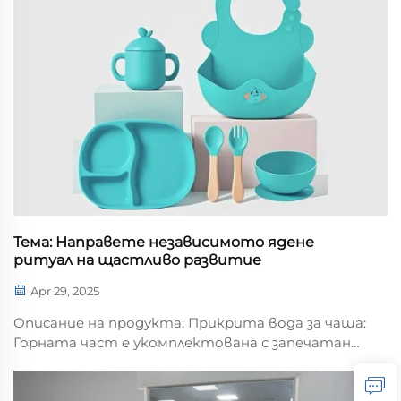
промишлените, комерциалните и
потребителските пазари с...
Тема: Направете независимото ядене
ритуал на щастливо развитие
Apr 29, 2025
Описание на продукта: Прикрита вода за чаша:
Горната част е укомплектована с запечатан
капак за чаша с изкачена малка декорация.
Тялото на чашата има гладки линии и е