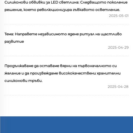
дистрибутори в индустрията, търсещи
Силиконови обвивки за LED светлина: Следващото поколение
висококачествени силиконови тръби.
решение, което революционизира гъвкавото осветление.
2025-05-01
Тема: Направете независимото ядене ритуал на щастливо
развитие
2025-04-29
Продължаваме да оставаме вярни на първоначалното си
желание и да произвеждаме висококачествени хранителни
силиконови тръби.
2025-04-28