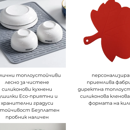
лични топлоустойчиви
персонализира
лесно за чистене
приемлива фабр
силиконови кухнени
директна топлоус
ушилки Eco-приятни и
силиконова кленов
хранителни градуси
формата на кил
стойчивост Безплатен
пробник наличен