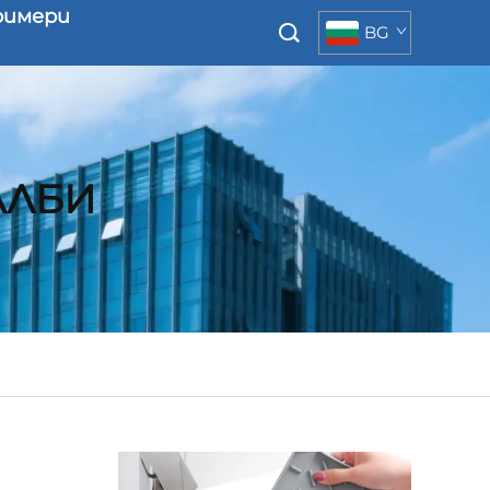
римери
BG
АЛБИ