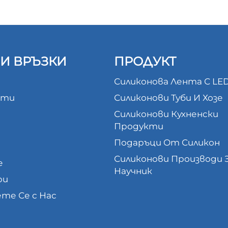
И ВРЪЗКИ
ПРОДУКТ
Силиконова Лента С LE
кти
Силиконови Туби И Хозе
Силиконови Кухненски
Продукти
Подаръци От Силикон
и
Силиконови Производи 
е
Научник
ри
те Се с Нас