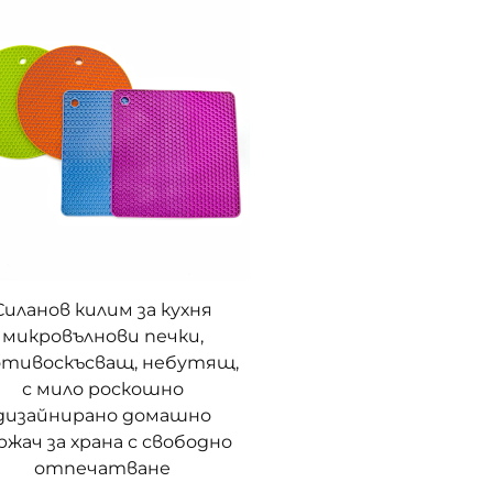
Силанов килим за кухня
микровълнови печки,
отивоскъсващ, небутящ,
с мило роскошно
дизайнирано домашно
ржач за храна с свободно
отпечатване