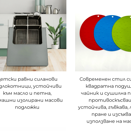
етски равни силанови
Современен стил с
длокотници, устойчиви
квадратна подуш
към масло и петна,
чайник и сушилна п
машни изолирани масови
противоскъсва
подложки
устойчива, гъвкава, 
пране и изсъхва
използване на м