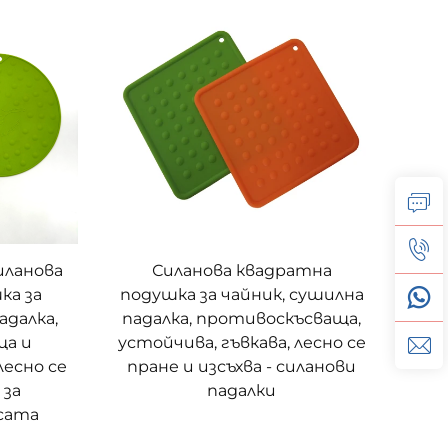
иланова
Силанова квадратна
ка за
подушка за чайник, сушилна
адалка,
падалка, противоскъсваща,
ща и
устойчива, гъвкава, лесно се
лесно се
пране и изсъхва - силанови
 за
падалки
асата