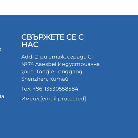
СВЪРЖЕТЕ СЕ С
НАС
D
Add: 2-ри етаж, сграда C.
№74 Лангbei Индустриална
зона. Tongle Longgang.
Shenzhen, Китай.
Тел.:
+86-13530558584
За
Имейл:
[email protected]