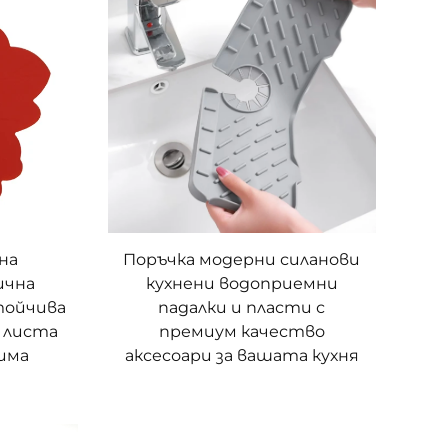
на
Поръчка модерни силанови
ична
кухнени водоприемни
тойчива
падалки и пласти с
а листа
премиум качество
има
аксесоари за вашата кухня