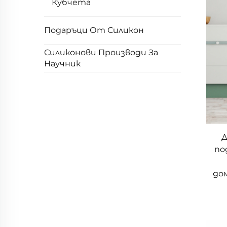
Кубчета
Подаръци От Силикон
Силиконови Производи За
Научник
Д
по
до