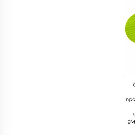
пр
дъ