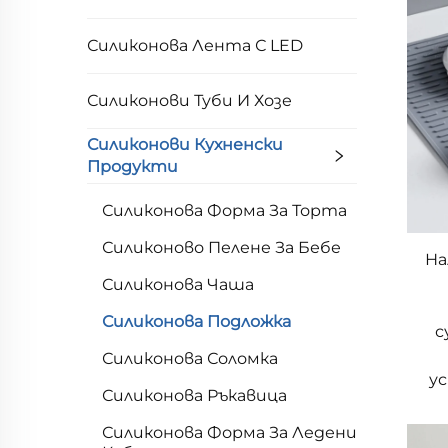
Силиконова Лента С LED
Силиконови Туби И Хозе
Силиконови Кухненски
Продукти
Силиконова Форма За Торта
Силиконово Пелене За Бебе
На
Силиконова Чаша
Силиконова Подложка
с
Силиконова Соломка
у
Силиконова Ръкавица
Силиконова Форма За Ледени