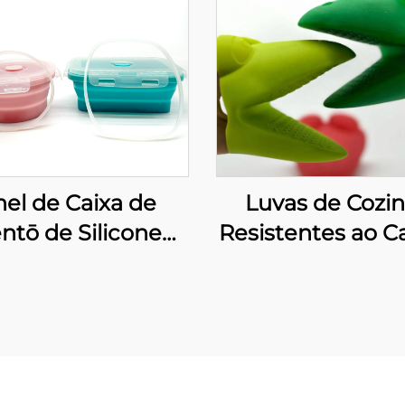
el de Caixa de
Luvas de Cozi
ntō de Silicone
Resistentes ao Ca
mentício Produto
Porta Panelas
Eletrodoméstico
Silicone Estamp
para Cozinha
Padaria