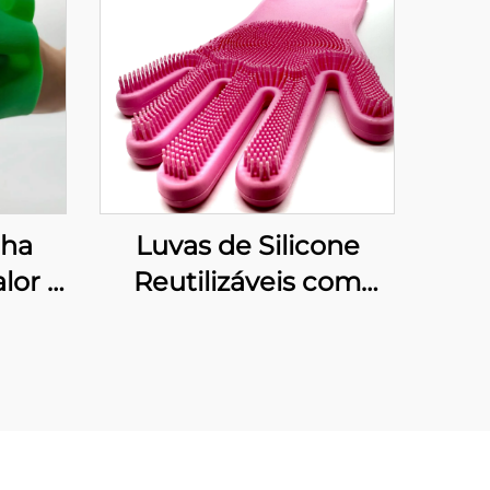
nha
Luvas de Silicone
lor e
Reutilizáveis com
 de
Espessura Média para
ados
Limpeza com Pincel
 e
Resistente ao Calor
para Lavar Louça