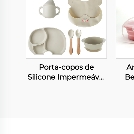
Porta-copos de
An
Silicone Impermeável
Be
Suave e
Ali
Antiderrapante para
de 
Proteção da Mesa