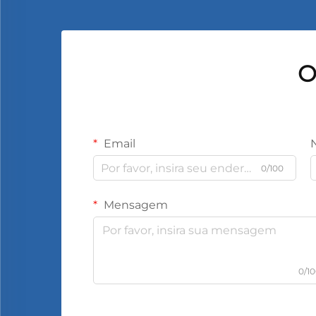
O
Email
0/100
Mensagem
0/1