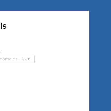
is
a
0/200