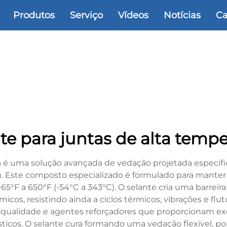
Produtos
Serviço
Vídeos
Notícias
Ca
te para juntas de alta tempe
ura é uma solução avançada de vedação projetada especi
 Este composto especializado é formulado para manter 
5°F a 650°F (-54°C a 343°C). O selante cria uma barre
icos, resistindo ainda a ciclos térmicos, vibrações e f
ta qualidade e agentes reforçadores que proporcionam exc
ásticos. O selante cura formando uma vedação flexível, p