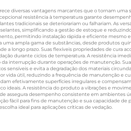
ferece diversas vantagens marcantes que o tornam uma s
xcepcional resistência à temperatura garante desempen
ntes tradicionais se deteriorariam ou falhariam. As ver
selantes, simplificando a gestão de estoque e reduzind
ento, permitindo instalação rápida e eficiente mesmo 
ra uma ampla gama de substâncias, desde produtos químic
de a longo prazo. Suas flexíveis propriedades de cura 
edação durante ciclos de temperatura. A resistência ime
da interrupção durante operações de manutenção. Sua 
sensíveis e evita a degradação dos materiais circundan
 vida útil, reduzindo a frequência de manutenção e cus
dam efetivamente superfícies irregulares e compensam
ideais. A resistência do produto a vibrações e movime
dade assegura desempenho consistente em ambientes ú
 fácil para fins de manutenção e sua capacidade de pe
scolha ideal para aplicações críticas de vedação.