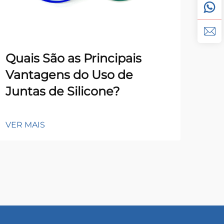
Quais São as Principais
Co
Vantagens do Uso de
Sil
Juntas de Silicone?
De
VER MAIS
VER