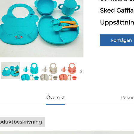
Sked Gaffl
Uppsättni
Förfrågan
Översikt
Reko
oduktbeskrivning