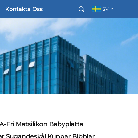
Kontakta Oss
SV
A-Fri Matsilikon Babyplatta
lar Sugandeskål Kuppar Bibblar