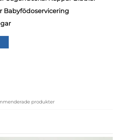
ar Babyfödoservicering
ngar
mmenderade produkter