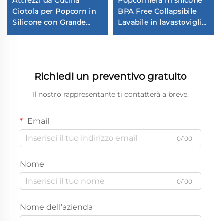
Attrezzi da Cucina
Popcorniera in silicone
Ciotola per Popcorn in
BPA Free Collapsibile
Silicone con Grande
Lavabile in lavastoviglie
Capacità, Portatile,
Reutilizzabile Ecologica
Facile Pulizia
Pieghevole da
Microonde in Vendita
Richiedi un preventivo gratuito
Il nostro rappresentante ti contatterà a breve.
Email
0/100
Nome
0/100
Nome dell'azienda