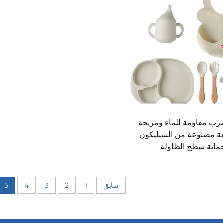
رب مقاومة للماء ومريحة
قة مصنوعة من السيليكون
ماية سطح الطاولة
سابق
1
2
3
4
5