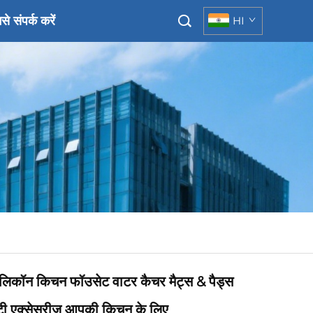
से संपर्क करें
HI
िलिकॉन किचन फॉउसेट वाटर कैचर मैट्स & पैड्स
िटी एक्सेसरीज आपकी किचन के लिए