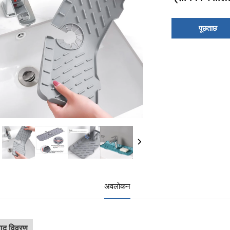
पूछताछ
अवलोकन
पाद विवरण