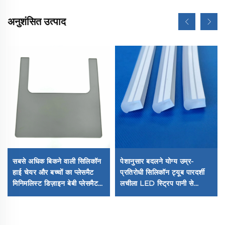
अनुशंसित उत्पाद
सबसे अधिक बिकने वाली सिलिकॉन
पेशानुसार बदलने योग्य उम्र-
हाई चेयर और बच्चों का प्लेसमैट
प्रतिरोधी सिलिकॉन ट्यूब पारदर्शी
मिनिमलिस्ट डिज़ाइन बेबी प्लेसमैट
लचीला LED स्ट्रिप पानी से
डुरेबल सिलिकॉन से बना
सुरक्षित मॉल्डिंग काटने वाली
प्रोसेसिंग बनाई गई आकृतियां