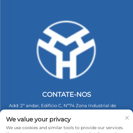
CONTATE-NOS
Add: 2º andar, Edifício C, Nº74 Zona Industrial de
Langbei, Tongle, Longgang, Shenzhen, China.
We value your privacy
Tel:
+86-13530558584
We use cookies and similar tools to provide our services.
E-mail:
[email protected]