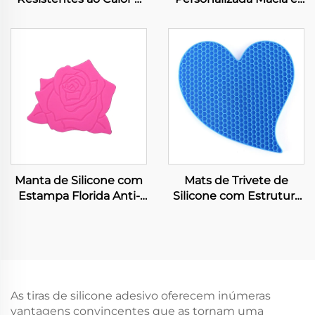
Porta Panelas de
Flexível Tubulação
Silicone Estampados
Paredes Finas Tubo de
para Cozinha e Padaria
Borracha Grau Médico e
Alimentício
Transparente Bomba
Peristáltica Tubo de
Silicone
Manta de Silicone com
Mats de Trivete de
Estampa Florida Anti-
Silicone com Estrutura
derrapante Durável
de Favos de Mel Porta-
Flexível Fácil de Lavar e
Tapas Antiderrapantes
Secar Mantas de
Fáceis de Lavar e Secar
Silicone
As tiras de silicone adesivo oferecem inúmeras
vantagens convincentes que as tornam uma