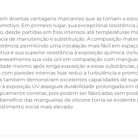
istáltica Tubo de
para Uso em Pada
Silicone
Velas
em diversas vantagens marcantes que as tornam a escolh
tomotivo. Em primeiro lugar, sua excepcional resistênc
, desde partidas em frios intensos até temperaturas má
ncia de manutenção e substituição. A composição mater
istência, permitindo uma instalação mais fácil em espaç
va é sua superior resistência à exposição química, inclu
deravelmente sua vida útil em comparação com mangueira
lidade mesmo após longa exposição a essas substâncias, 
com paredes internas lisas reduz a turbulência e promov
ras também demonstram excelentes capacidades de supo
e à exposição UV assegura durabilidade prolongada em d
gicamente corretas, pois podem ser fabricadas sem pro
o-benefício das mangueiras de silicone torna-se evidente
timento inicial mais elevado.