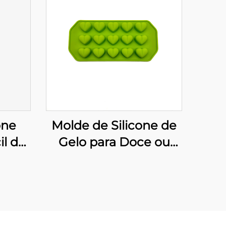
one
Molde de Silicone de
il de
Gelo para Doce ou
u
Bolo em Forma de
Grade Grau
ara
Alimentício para
o e
Decoração de Bolo de
vel
Aniversário, Forma