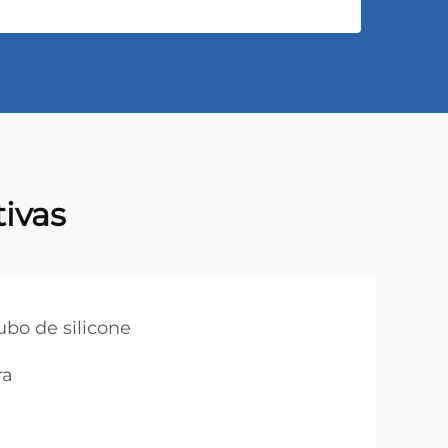
ivas
ubo de silicone
ra