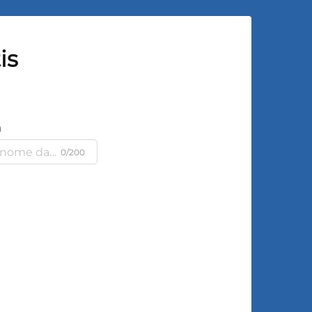
is
a
0/200