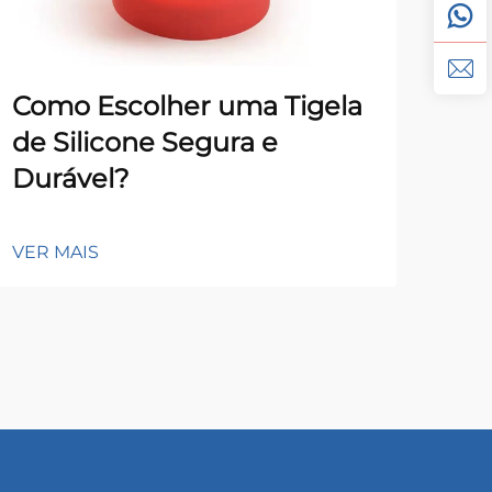
Como Escolher uma Tigela
Co
de Silicone Segura e
Sil
Durável?
De
VER MAIS
VER