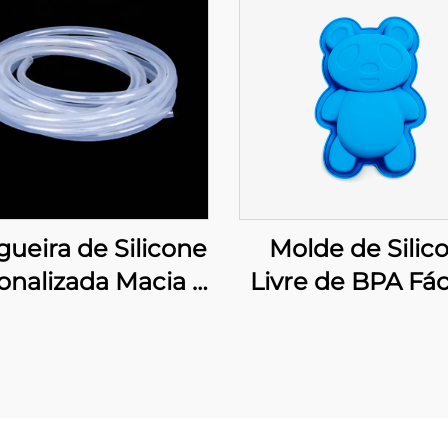
ueira de Silicone
Molde de Silic
onalizada Macia e
Livre de BPA Fác
exível Tubulação
Limpar Gra
edes Finas Tubo
Alimentício
 Borracha Grau
Ferramentas p
co e Alimentício
Criação de Bol
nsparente Bomba
Sabão Sustentá