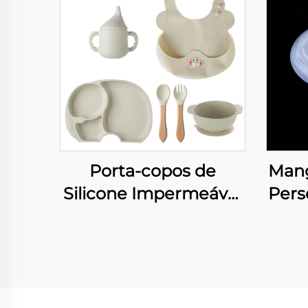
Porta-copos de
Mang
Silicone Impermeável
Pers
Suave e
Fl
Antiderrapante para
Par
Proteção da Mesa
de
Médi
Tra