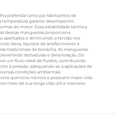
ria e
para Chocolate,
Ferramentas para
a preferida tanto por fabricantes de
ia à temperatura garante desempenho
Cozinha DIY, Molde
ximas do motor. Essa estabilidade térmica
para Cola e Cobertura
ial dessas mangueiras proporciona
os apertados e diminuindo a tensão nos
indo óleos, líquidos de arrefecimento e
s tradicionais de borracha. As mangueiras
prevenindo rachaduras e deterioração. Do
e um fluxo ideal de fluidos, contribuindo
rte à pressão, adequando-se a aplicações de
iversas condições ambientais.
dutos químicos nocivos e possuem maior vida
 por meio de sua longa vida útil e menores