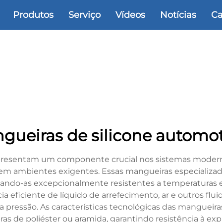
Produtos
Serviço
Vídeos
Notícias
Ca
gueiras de silicone automot
presentam um componente crucial nos sistemas modernos
em ambientes exigentes. Essas mangueiras especializada
ornando-as excepcionalmente resistentes a temperaturas
ência eficiente de líquido de arrefecimento, ar e outros f
ta pressão. As características tecnológicas das manguei
ras de poliéster ou aramida, garantindo resistência à exp