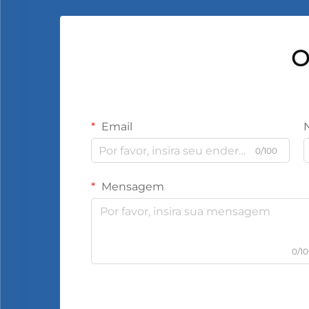
O
Email
0/100
Mensagem
0/1