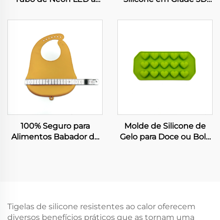
Prova d'Água para Faixa
para Alimentos Molde
de Luz de 8mm
de Doce/Fudge de Bolo
de Chocolate Bandeja
Decoração de Bolo de
Aniversário Ferramentas
de Cozinha DIY
Ferramentas de Cola e
Cobertura
100% Seguro para
Molde de Silicone de
Alimentos Babador de
Gelo para Doce ou Bolo
Silicone Clássico Fácil
em Forma de Grade
de Limpar para Crianças
Grau Alimentício para
em Refeições
Decoração de Bolo de
Aniversário, Forma para
Chocolate, Ferramentas
para Cozinha DIY, Molde
Tigelas de silicone resistentes ao calor oferecem
para Cola e Cobertura
diversos benefícios práticos que as tornam uma