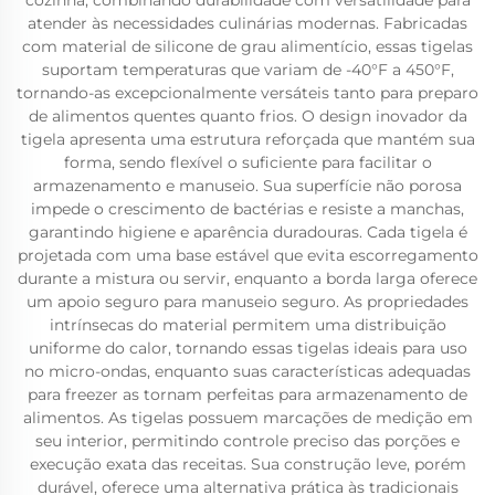
cozinha, combinando durabilidade com versatilidade para
atender às necessidades culinárias modernas. Fabricadas
com material de silicone de grau alimentício, essas tigelas
suportam temperaturas que variam de -40°F a 450°F,
tornando-as excepcionalmente versáteis tanto para preparo
de alimentos quentes quanto frios. O design inovador da
tigela apresenta uma estrutura reforçada que mantém sua
forma, sendo flexível o suficiente para facilitar o
armazenamento e manuseio. Sua superfície não porosa
impede o crescimento de bactérias e resiste a manchas,
garantindo higiene e aparência duradouras. Cada tigela é
projetada com uma base estável que evita escorregamento
durante a mistura ou servir, enquanto a borda larga oferece
um apoio seguro para manuseio seguro. As propriedades
intrínsecas do material permitem uma distribuição
uniforme do calor, tornando essas tigelas ideais para uso
no micro-ondas, enquanto suas características adequadas
para freezer as tornam perfeitas para armazenamento de
alimentos. As tigelas possuem marcações de medição em
seu interior, permitindo controle preciso das porções e
execução exata das receitas. Sua construção leve, porém
durável, oferece uma alternativa prática às tradicionais