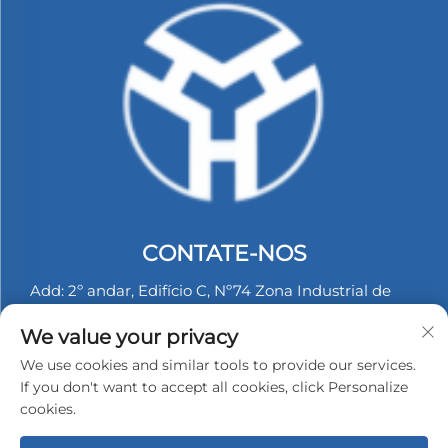
CONTATE-NOS
Add: 2º andar, Edifício C, Nº74 Zona Industrial de
Langbei, Tongle, Longgang, Shenzhen, China.
We value your privacy
Tel:
+86-13530558584
We use cookies and similar tools to provide our services.
E-mail:
[email protected]
If you don't want to accept all cookies, click Personalize
cookies.
Copyright © 2025 Shenzhen Hongyu Silicone Products