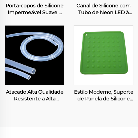
Porta-copos de Silicone
Canal de Silicone com
Impermeável Suave e
Tubo de Neon LED à
Antiderrapante para
Prova d'Água para Faixa
Proteção da Mesa
de Luz de 8mm
Atacado Alta Qualidade
Estilo Moderno, Suporte
Resistente a Alta
de Panela de Silicone
Temperatura Cor
Quadrado, Fácil de Lavar
Personalizada 100%
e Secar, Muito Flexível,
Livre de BPA Tubo
Tapetes de Secagem
Médico de Silicone Grau
para Uso em Mesas
Alimentício Mangueiras