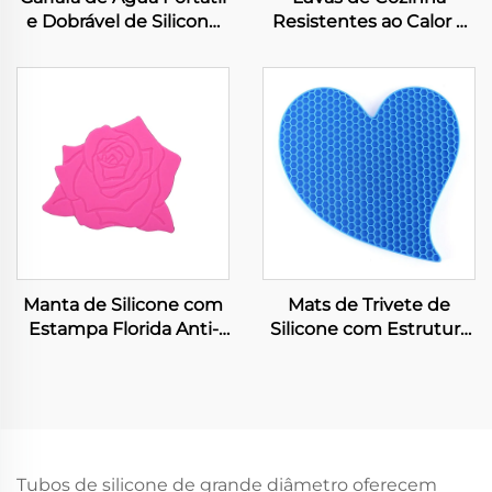
e Dobrável de Silicone
Resistentes ao Calor e
para Viagem Copo
Porta Panelas de
Reutilizável
Silicone Estampados
Personalizado Dobrável
para Cozinha e Padaria
para Acampamento e
Escritório Chá Xícaras e
Pires
Manta de Silicone com
Mats de Trivete de
Estampa Florida Anti-
Silicone com Estrutura
derrapante Durável
de Favos de Mel Porta-
Flexível Fácil de Lavar e
Tapas Antiderrapantes
Secar Mantas de
Fáceis de Lavar e Secar
Silicone
Tubos de silicone de grande diâmetro oferecem