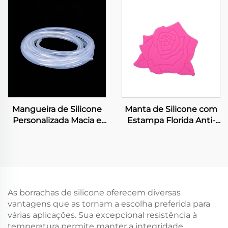
de Luz de 8mm
Crianças com
Necessidades Especiais
Retrátil Presente de
Páscoa Alívio do
Estresse
Contemporâneo
Mangueira de Silicone
Manta de Silicone com
Personalizada Macia e
Estampa Florida Anti-
Flexível Tubulação
derrapante Durável
Paredes Finas Tubo de
Flexível Fácil de Lavar e
Borracha Grau Médico e
Secar Mantas de
Alimentício
Silicone
Transparente Bomba
Peristáltica Tubo de
As borrachas de silicone oferecem diversas
Silicone
vantagens que as tornam a escolha preferida para
várias aplicações. Sua excepcional resistência à
temperatura permite manter a integridade