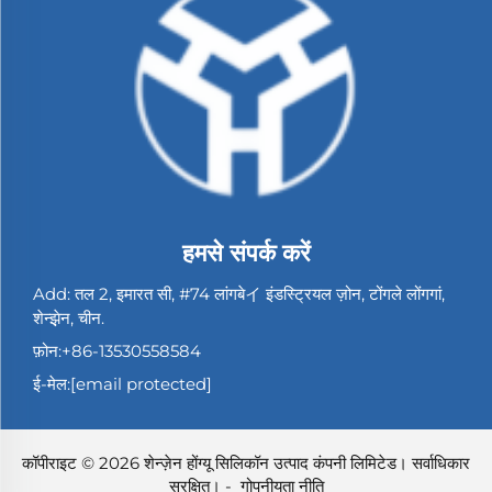
हमसे संपर्क करें
Add: तल 2, इमारत सी, #74 लांगबेイ इंडस्ट्रियल ज़ोन, टोंगले लोंगगां,
शेन्झ़ेन, चीन.
फ़ोन:
+86-13530558584
ई-मेल:
[email protected]
कॉपीराइट © 2026 शेन्ज़ेन होंग्यू सिलिकॉन उत्पाद कंपनी लिमिटेड। सर्वाधिकार
सुरक्षित। -
गोपनीयता नीति