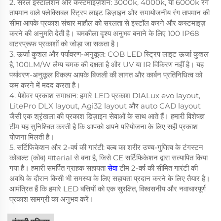
2. सरल इंस्टॉलेशन और कस्टमाइज़ेशन: 3000k, 4000k, या 6000k रंग
तापमान वाले फ्लेक्सिबल स्ट्रिप लाइट डिज़ाइन और समायोजनीय रंग तापमान की
सीमा आपके प्रकाश संचार माहौल को सरलता से इंस्टॉल करने और कस्टमाइज़
करने की अनुमति देती है। चमकीला दृश्य अनुभव बनाने के लिए 100 IP68
वाटरप्रूफ प्रकाशों को जोड़ा जा सकता है।
3. ऊर्जा कुशल और पर्यावरण-अनुकूल: COB LED स्ट्रिप लाइट ऊर्जा कुशल
है, 100LM/W लैम्प चमक की दक्षता है और UV या IR विकिरण नहीं है। यह
पर्यावरण-अनुकूल विकल्प आपके बिजली की लागत और कार्बन प्रतिनिधित्व को
कम करने में मदद करता है।
4. पेशेवर प्रकाश समाधान: हमारे LED प्रकाश DIALux evo layout,
LitePro DLX layout, Agi32 layout और auto CAD layout
जैसी एक श्रृंखला की प्रकाश डिज़ाइन सेवाओं के साथ आते हैं। हमारी विशेषज्ञ
टीम यह सुनिश्चित करती है कि आपको अपने परियोजना के लिए सही प्रकाश
योजना मिलती है।
5. सर्टिफिकेशन और 2-वर्ष की गारंटी: बल्ब का शरीर उच्च-गुणित्व के टंगस्टन
कोबाल्ट (कोब) माterial से बना है, जिसे CE सर्टिफिकेशन द्वारा सत्यापित किया
गया है। हमारी समर्पित ग्राहक सहायता
सेवा
टीम 2-वर्ष की सीमित गारंटी की
अवधि के दौरान किसी भी समस्या के लिए सहायता प्रदान करने के लिए तैयार है।
आमंत्रित हैं कि हमारे LED बत्तियों को एक सुरक्षित, विश्वसनीय और नवाचारपूर्ण
प्रकाश सामग्री का अनुभव करें।