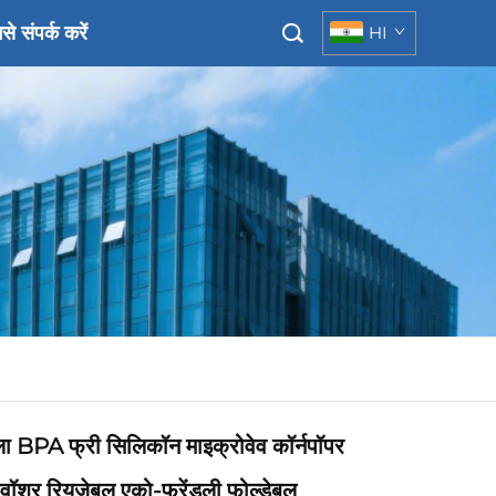
से संपर्क करें
HI
 वाला BPA फ्री सिलिकॉन माइक्रोवेव कॉर्नपॉपर
वॉशर रियูज़ेबल एको-फ्रेंडली फोल्डेबल