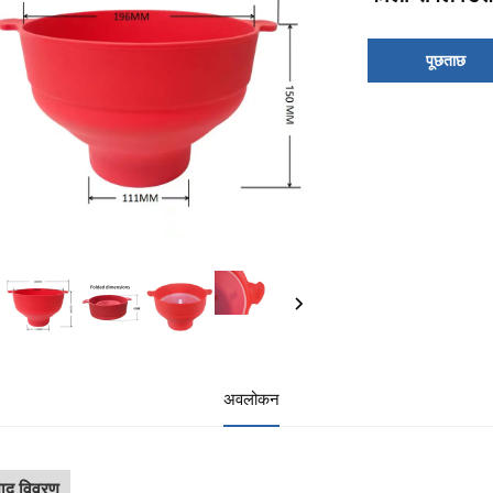
पूछताछ
अवलोकन
पाद विवरण