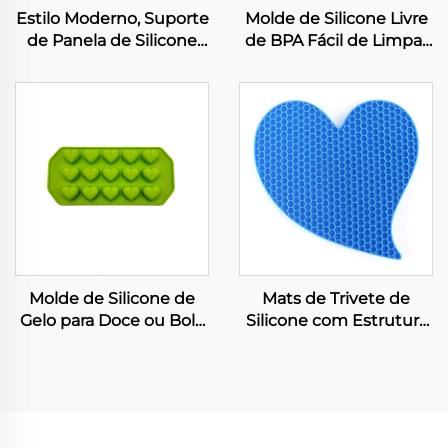
Estilo Moderno, Suporte
Molde de Silicone Livre
de Panela de Silicone
de BPA Fácil de Limpar
Quadrado, Fácil de Lavar
Grau Alimentício
e Secar, Muito Flexível,
Ferramentas para
Tapetes de Secagem
Criação de Bolo e Sabão
para Uso em Mesas
Sustentável para Uso
em Padaria e Velas
Molde de Silicone de
Mats de Trivete de
Gelo para Doce ou Bolo
Silicone com Estrutura
em Forma de Grade
de Favos de Mel Porta-
Grau Alimentício para
Tapas Antiderrapantes
Decoração de Bolo de
Fáceis de Lavar e Secar
Aniversário, Forma para
Chocolate, Ferramentas