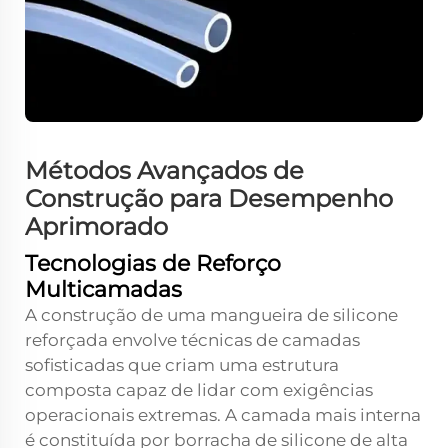
Métodos Avançados de
Construção para Desempenho
Aprimorado
Tecnologias de Reforço
Multicamadas
A construção de uma mangueira de silicone
reforçada envolve técnicas de camadas
sofisticadas que criam uma estrutura
composta capaz de lidar com exigências
operacionais extremas. A camada mais interna
é constituída por borracha de silicone de alta