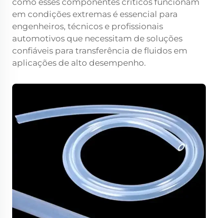
como esses componentes críticos funcionam
em condições extremas é essencial para
engenheiros, técnicos e profissionais
automotivos que necessitam de soluções
confiáveis para transferência de fluidos em
aplicações de alto desempenho.