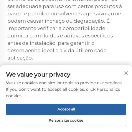
ser adequada para uso com certos produtos à
base de petróleo ou solventes agressivos, que
podem causar inchaço ou degradação. É
importante verificar a compatibilidade
química com fluidos e aditivos específicos
antes da instalação, para garantir o
desempenho ideal e a vida útil em cada
aplicação.
Quais são as principais
We value your privacy
considerações para a instalação de
We use cookies and similar tools to provide our services.
mangueiras de silicone reforçadas?
If you don't want to accept all cookies, click Personalize
A instalação adequada de mangueiras
cookies.
reforçadas de silicone exige atenção às
especificações do raio mínimo de curvatura
Accept all
para evitar amassamentos e concentrações de
Personalize cookies
tensão. Os sistemas de fixação devem utilizar
braçadeiras lisas e arredondadas que