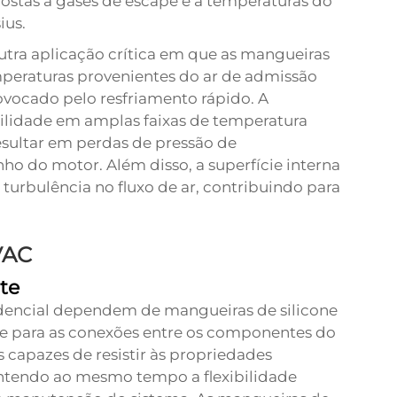
stas a gases de escape e a temperaturas do
ius.
utra aplicação crítica em que as mangueiras
mperaturas provenientes do ar de admissão
ocado pelo resfriamento rápido. A
bilidade em amplas faixas de temperatura
esultar em perdas de pressão de
 do motor. Além disso, a superfície interna
 turbulência no fluxo de ar, contribuindo para
VAC
te
idencial dependem de mangueiras de silicone
te e para as conexões entre os componentes do
 capazes de resistir às propriedades
ntendo ao mesmo tempo a flexibilidade