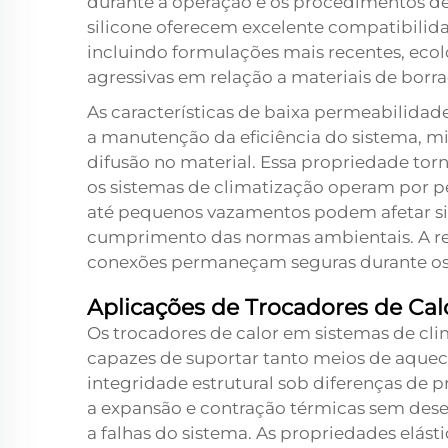
durante a operação e os procedimentos d
silicone oferecem excelente compatibilida
incluindo formulações mais recentes, eco
agressivas em relação a materiais de borr
As características de baixa permeabilidad
a manutenção da eficiência do sistema, mi
difusão no material. Essa propriedade to
os sistemas de climatização operam por 
até pequenos vazamentos podem afetar sign
cumprimento das normas ambientais. A res
conexões permaneçam seguras durante os 
Aplicações de Trocadores de Cal
Os trocadores de calor em sistemas de cl
capazes de suportar tanto meios de aque
integridade estrutural sob diferenças d
a expansão e contração térmicas sem desen
a falhas do sistema. As propriedades elás