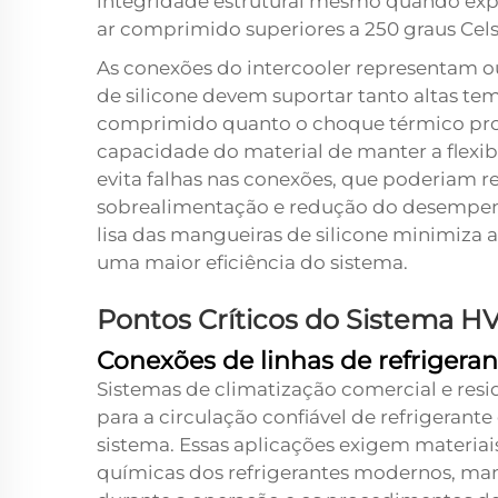
integridade estrutural mesmo quando expo
ar comprimido superiores a 250 graus Cels
As conexões do intercooler representam o
de silicone devem suportar tanto altas te
comprimido quanto o choque térmico prov
capacidade do material de manter a flexi
evita falhas nas conexões, que poderiam r
sobrealimentação e redução do desempenho
lisa das mangueiras de silicone minimiza a
uma maior eficiência do sistema.
Pontos Críticos do Sistema H
Conexões de linhas de refrigeran
Sistemas de climatização comercial e res
para a circulação confiável de refrigeran
sistema. Essas aplicações exigem materiais
químicas dos refrigerantes modernos, ma