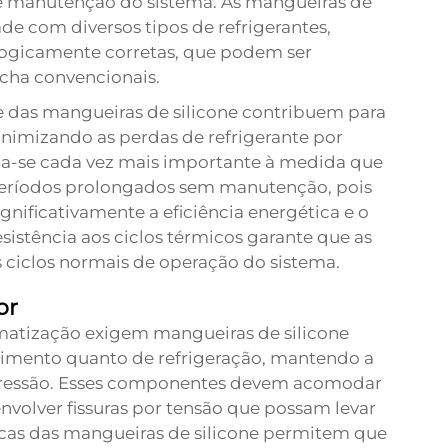
e manutenção do sistema. As mangueiras de
de com diversos tipos de refrigerantes,
logicamente corretas, que podem ser
acha convencionais.
e das mangueiras de silicone contribuem para
nimizando as perdas de refrigerante por
rna-se cada vez mais importante à medida que
períodos prolongados sem manutenção, pois
ificativamente a eficiência energética e o
istência aos ciclos térmicos garante que as
ciclos normais de operação do sistema.
or
imatização exigem mangueiras de silicone
cimento quanto de refrigeração, mantendo a
e pressão. Esses componentes devem acomodar
volver fissuras por tensão que possam levar
ticas das mangueiras de silicone permitem que