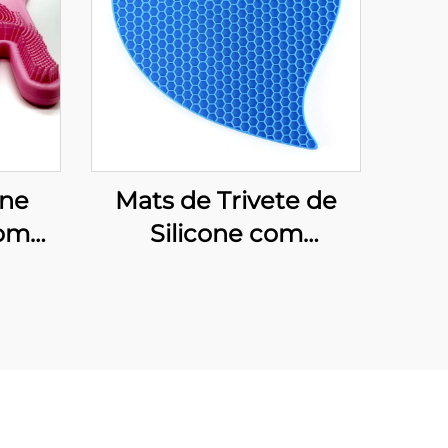
one
Mats de Trivete de
com
Silicone com
 para
Estrutura de Favos de
ncel
Mel Porta-Tapas
alor
Antiderrapantes
uça
Fáceis de Lavar e
Secar