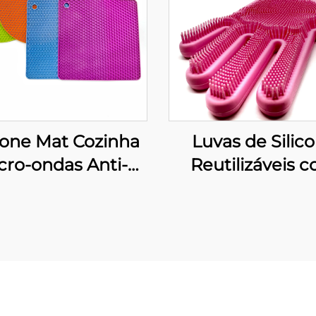
cone Mat Cozinha
Luvas de Silic
cro-ondas Anti-
Reutilizáveis 
errapante Não
Espessura Média
ma Suporte Fofo
Limpeza com Pi
ign de Luxo para
Resistente ao C
sa e Alimentos
para Lavar Lo
mpresso Grátis