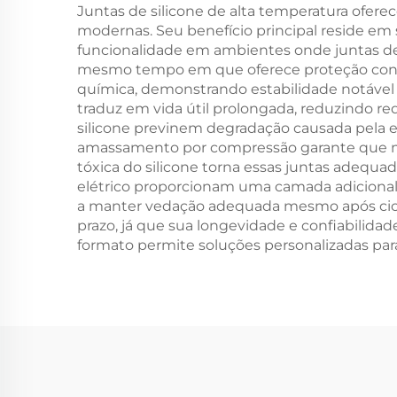
Cozinha DIY
Juntas de silicone de alta temperatura ofer
modernas. Seu benefício principal reside em
Ferramentas de Cola e
funcionalidade em ambientes onde juntas de bo
Cobertura
mesmo tempo em que oferece proteção confiáv
química, demonstrando estabilidade notável q
traduz em vida útil prolongada, reduzindo re
silicone previnem degradação causada pela exp
amassamento por compressão garante que m
tóxica do silicone torna essas juntas adequ
elétrico proporcionam uma camada adicional 
a manter vedação adequada mesmo após cicl
prazo, já que sua longevidade e confiabilid
formato permite soluções personalizadas para 