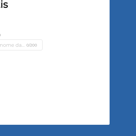
is
a
0/200