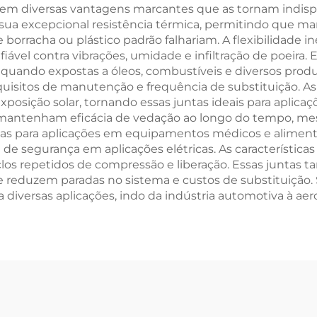
ecem diversas vantagens marcantes que as tornam indisp
 sua excepcional resistência térmica, permitindo que m
rracha ou plástico padrão falhariam. A flexibilidade ine
el contra vibrações, umidade e infiltração de poeira. E
uando expostas a óleos, combustíveis e diversos produt
quisitos de manutenção e frequência de substituição. As
osição solar, tornando essas juntas ideais para aplicaçõ
antenham eficácia de vedação ao longo do tempo, mes
adas para aplicações em equipamentos médicos e alimen
de segurança em aplicações elétricas. As característic
os repetidos de compressão e liberação. Essas juntas 
ade reduzem paradas no sistema e custos de substituição
diversas aplicações, indo da indústria automotiva à aero