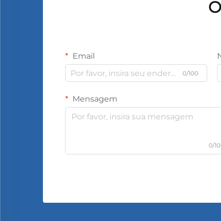
O
Email
0/100
Mensagem
0/1