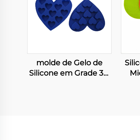
molde de Gelo de
Sili
Silicone em Grade 3D
Mi
para Alimentos Molde
d
de Doce/Fudge de
Quei
Bolo de Chocolate
Des
Bandeja Decoração
Ca
de Bolo de Aniversário
I
Ferramentas de