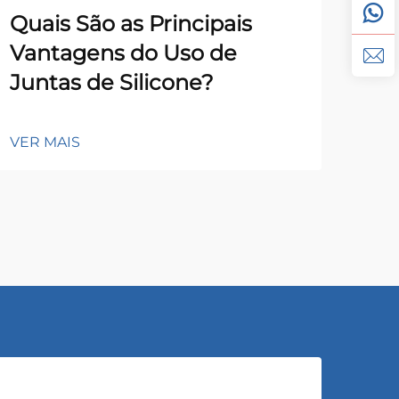
Quais São as Principais
Co
Vantagens do Uso de
de 
Juntas de Silicone?
Du
VER MAIS
VER